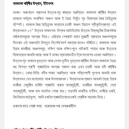
নামদাফা ৰাষ্ট্ৰীয় উদ্যান
,
ইটানগৰ
ভাৰত- অৰুণাচল প্ৰদেশৰ উত্তৰ-পূব ৰাজ্যত অৱস্থিত নামদাফা ৰাষ্ট্ৰীয় উদ্যান
ভাৰতৰ সৰ্ববৃহৎ সংৰক্ষিত অঞ্চল আৰু ই হৈছে নিখুঁত পূব হিমালয়ৰ জৈৱ বৈচিত্ৰ্যৰ
হটস্পট। ভাৰতৰ জৈৱ বৈচিত্ৰ্যৰ অন্যতম চহকী অঞ্চল হিচাপে স্বীকৃতিপ্ৰাপ্ত এই
উদ্যানখনে ২৭
°
উত্তৰ অক্ষাংশত বিশ্বৰ আটাইতকৈ উত্তৰ নিম্নভূমিৰ চিৰসেউজ
বৰ্ষাৰণ্যসমূহক আশ্ৰয় দিয়ে। এছিয়াৰ শেষৰটো মহান দূৰৱৰ্তী প্ৰান্তৰ অঞ্চলসমূহৰ
ভিতৰত এই অঞ্চলটো বিস্তৃত ডিপ্টেৰ’কাৰ্প অৰণ্যৰ বাবেও পৰিচিত। নামদাফা আৰু
ইয়াৰ কাষৰীয়া অঞ্চলসমূহ
,
দক্ষিণ আৰু দক্ষিণ-পূবে পাটকাই পাহাৰ আৰু উত্তৰে
হিমালয়েৰে আগুৰি আছে আৰু ই ভাৰত-ম্যানমাৰ-চীন ত্ৰি-সংযোগৰ ওচৰত অৱস্থিত।
উত্তৰ-পূব ভাৰতৰ বৃহত্তম আৰু দেশৰ তৃতীয় বৃহত্তম ৰাষ্ট্ৰীয় উদ্যান নামদাফা হৈছে
বহু বিপন্ন প্ৰাণী প্ৰজাতিক আশ্ৰয় প্ৰদান কৰা এখন চহকী আৰু ধনী ৰাষ্ট্ৰীয়
উদ্যান। নোয়া-দিহিং নদীৰ পাৰত অৱস্থিত আৰু শক্তিশালী শৃংগৰে আগুৰি থকা
উদ্যানখন যেন মনোমোহা আৰু উৎসাহজনক। উদ্যানখনৰ প্ৰধান আকৰ্ষণ হৈছে ইয়াৰ
বনৰীয়া মেকুৰীৰ চাৰিটা প্ৰজাতি ক্ৰমে নাহৰফুটুকী
,
ডাৱৰীয়া নাহৰফুটুকী
,
স্নো
নাহৰফুটুকী
,
আৰু বাঘ দদেখিব পোৱা যায়। তদুপৰি ভাৰতীয় হৰ্ণবিল
,
বনৰীয়া চৰাই
,
কিংফিচাৰ কাঠফুলা
,
আদি চৰাইৰ প্ৰজাতিবোৰে চৰাই প্ৰেমীক আমোদ দিয়ে।
ভ্ৰমণৰ বাবে শ্ৰেষ্ঠ সময় : নৱেম্বৰৰ পৰা ফেব্ৰুৱাৰীলৈ