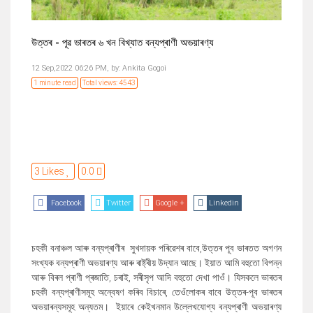
উত্তৰ - পূৱ ভাৰতৰ ৬ খন বিখ্যাত বন্যপ্ৰাণী অভয়াৰণ্য
12 Sep,2022 06:26 PM,
by:
Ankita Gogoi
1 minute read
Total views: 4543
3 Likes
0.0
Facebook
Twitter
Google +
Linkedin
চহকী বনাঞ্চল আৰু বন্যপ্ৰাণীৰ সুখদায়ক পৰিৱেশৰ বাবে
,
উত্তৰ পূব ভাৰতত অগণন
সংখ্যক বন্যপ্ৰাণী অভয়াৰণ্য আৰু ৰাষ্ট্ৰীয় উদ্যান আছে। ইয়াত আমি বহুতো বিপন্ন
আৰু বিৰল প্ৰাণী প্ৰজাতি
,
চৰাই
,
সৰীসৃপ আদি বহুতো দেখা পাওঁ। যিসকলে ভাৰতৰ
চহকী বন্যপ্ৰাণীসমূহ অন্বেষণ কৰিব বিচাৰে
,
তেওঁলোকৰ বাবে উত্তৰ-পূব ভাৰতৰ
অভয়াৰন্যসমূহ অন্যতম। ইয়াৰে কেইখনমান উল্লেখযোগ্য বন্যপ্ৰাণী অভয়াৰণ্য