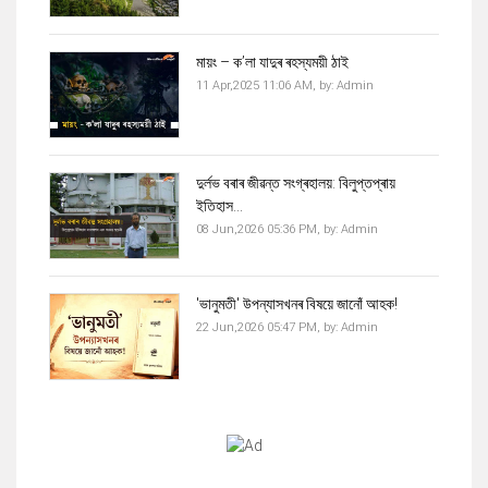
মায়ং – ক’লা যাদুৰ ৰহস্যময়ী ঠাই
11 Apr,2025 11:06 AM,
by:
Admin
দুৰ্লভ বৰাৰ জীৱন্ত সংগ্ৰহালয়: বিলুপ্তপ্ৰায়
ইতিহাস...
08 Jun,2026 05:36 PM,
by:
Admin
'ভানুমতী' উপন্যাসখনৰ বিষয়ে জানোঁ আহক!
22 Jun,2026 05:47 PM,
by:
Admin