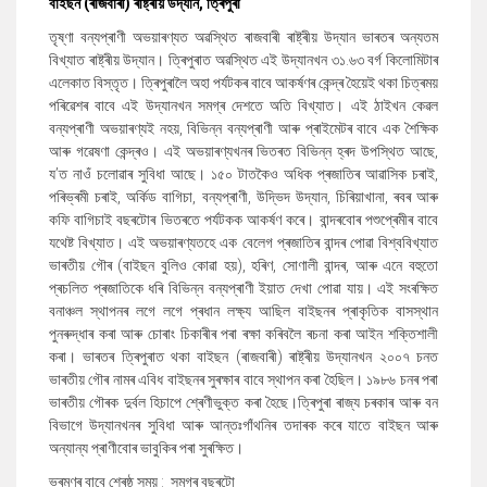
বাইছন (ৰাজবাৰী) ৰাষ্ট্ৰীয় উদ্যান
,
ত্ৰিপুৰা
তৃষ্ণা বন্যপ্ৰাণী অভয়াৰণ্যত অৱস্থিত ৰাজবাৰী ৰাষ্ট্ৰীয় উদ্যান ভাৰতৰ অন্যতম
বিখ্যাত ৰাষ্ট্ৰীয় উদ্যান। ত্ৰিপুৰাত অৱস্থিত এই উদ্যানখন ৩১.৬৩ বৰ্গ কিলোমিটাৰ
এলেকাত বিস্তৃত। ত্ৰিপুৰালৈ অহা পৰ্যটকৰ বাবে আকৰ্ষণৰ কেন্দ্ৰ হৈয়েই থকা চিত্ৰময়
পৰিৱেশৰ বাবে এই উদ্যানখন সমগ্ৰ দেশতে অতি বিখ্যাত। এই ঠাইখন কেৱল
বন্যপ্ৰাণী অভয়াৰণ্যই নহয়
,
বিভিন্ন বন্যপ্ৰাণী আৰু প্ৰাইমেটৰ বাবে এক শৈক্ষিক
আৰু গৱেষণা কেন্দ্ৰও। এই অভয়াৰণ্যখনৰ ভিতৰত বিভিন্ন হ্ৰদ উপস্থিত আছে
,
য’ত নাওঁ চলোৱাৰ সুবিধা আছে। ১৫০ টাতকৈও অধিক প্ৰজাতিৰ আৱাসিক চৰাই
,
পৰিভ্ৰমী চৰাই
,
অৰ্কিড বাগিচা
,
বন্যপ্ৰাণী
,
উদ্ভিদ উদ্যান
,
চিৰিয়াখানা
,
ৰবৰ আৰু
কফি বাগিচাই বছৰটোৰ ভিতৰতে পৰ্যটকক আকৰ্ষণ কৰে। বান্দৰবোৰ পশুপ্ৰেমীৰ বাবে
যথেষ্ট বিখ্যাত। এই অভয়াৰণ্যতহে এক বেলেগ প্ৰজাতিৰ বান্দৰ পোৱা বিশ্ববিখ্যাত
ভাৰতীয় গৌৰ (বাইছন বুলিও কোৱা হয়)
,
হৰিণ
,
সোণালী বান্দৰ
,
আৰু এনে বহুতো
প্ৰচলিত প্ৰজাতিকে ধৰি বিভিন্ন বন্যপ্ৰাণী ইয়াত দেখা পোৱা যায়। এই সংৰক্ষিত
বনাঞ্চল স্থাপনৰ লগে লগে প্ৰধান লক্ষ্য আছিল বাইছনৰ প্ৰাকৃতিক বাসস্থান
পুনৰুদ্ধাৰ কৰা আৰু চোৰাং চিকাৰীৰ পৰা ৰক্ষা কৰিবলৈ ৰচনা কৰা আইন শক্তিশালী
কৰা। ভাৰতৰ ত্ৰিপুৰাত থকা বাইছন (ৰাজবাৰী) ৰাষ্ট্ৰীয় উদ্যানখন ২০০৭ চনত
ভাৰতীয় গৌৰ নামৰ এবিধ বাইছনৰ সুৰক্ষাৰ বাবে স্থাপন কৰা হৈছিল। ১৯৮৬ চনৰ পৰা
ভাৰতীয় গৌৰক দুৰ্বল হিচাপে শ্ৰেণীভুক্ত কৰা হৈছে।ত্ৰিপুৰা ৰাজ্য চৰকাৰ আৰু বন
বিভাগে উদ্যানখনৰ সুবিধা আৰু আন্তঃগাঁথনিৰ তদাৰক কৰে যাতে বাইছন আৰু
অন্যান্য প্ৰাণীবোৰ ভাবুকিৰ পৰা সুৰক্ষিত।
ভ্ৰমণৰ বাবে শ্ৰেষ্ঠ সময় : সমগ্ৰ বছৰটো