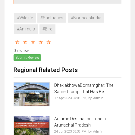
#Wildlife
#Santuaries
#Northeastindia
#Animals
#Bird
0 review
Submit Review
Regional Related Posts
DhekiakhowaBornamghar: The
Sacred Lamp That Has Be...
17 Apr,2023 04:08 PM,
by:
Admin
Autumn Destination In India:
Arunachal Pradesh
24 Jul,2023 05:39 PM,
by:
Admin