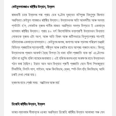
কেইবুললামজাও ৰাষ্ট্ৰীয় উদ্যান
,
ইম্ফল
ৰাজধানী চহৰ ইম্ফলৰ পৰা প্ৰায় ডেৰ ঘণ্টাৰ দূৰত্বত মণিপুৰৰ বিষ্ণুপুৰ জিলাত
অৱস্থিত কেইবুল লামজাও ৰাষ্ট্ৰীয় উদ্যান। উদ্যানখনৰ অতি আকৰ্ষণীয় আৰু অনন্য
প্লটটো হ’ল
,
লোকটক হ্ৰদৰ পানীৰ মাজত অৱস্থিত সমগ্ৰ বিশ্বতে ই একমাত্ৰ
ভাসমান ৰাষ্ট্ৰীয় উদ্যান। প্ৰায় ৪০ বৰ্গ কিলোমিটাৰ বন্যপ্ৰাণী উদ্যানখন বিখ্যাত
লোকতক হ্ৰদৰ এটা অংশ
,
আৰু অতি বিৰল আৰু জটিলভাৱে বিলুপ্তপ্ৰায় সাংগাই
হৰিণবোৰৰ একমাত্ৰ বাসস্থান। কেইবুলৰ জলজ
,
জলাশয় আৰু স্থলজ পৰিৱেশ তন্ত্ৰই
বিভিন্ন প্ৰজাতিৰ স্তন্যপায়ী
,
সৰীসৃপ আৰু চৰাইৰ বাবে আশ্ৰয় প্ৰদান কৰে। কিন্তু
উদ্যানখনৰ প্ৰধান আকৰ্ষণ হৈছে বিপন্ন হৈ থকা হৰিণ প্ৰজাতি যাক ব্ৰ’ এণ্টেলেড
হৰিণ বা ডান্সিং হৰিণ নামেৰে জনাজাত। এই হৰিণৰ জনসংখ্যা সংৰক্ষণৰ বাবে উদ্যানখন
গঠন কৰা হৈছিল। ইয়াত আন আন বিখ্যাত প্ৰাণী প্ৰজাতি যেনে নীলা শিখৰযুক্ত
টিকটিকি
,
নিগনি সাপ
,
পাইথন
,
আৰু কিংফিচাৰ
,
ক্ৰেন
,
স্পট-বিল হাঁহ কিংফিচাৰ
,
আদি
চৰাই দেখা পোৱা যায়।
ভ্ৰমণৰ বাবে শ্ৰেষ্ঠ সময় : অক্টোবৰ আৰু মাৰ্চ
চিৰোহি ৰাষ্ট্ৰীয় উদ্যান
,
ইম্ফল
ভাৰত-ম্যানমাৰ সীমান্তৰ ওচৰত অৱস্থিত চিৰোহি ৰাষ্ট্ৰীয় উদ্যান আকাৰত সৰু যেন