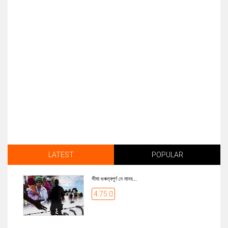
LATEST
POPULAR
সীমা গুৰুত্বপূৰ্ণ নে মানব...
4.75