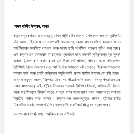
মানস ৰাষ্ট্ৰীয় উদ্যান
,
অসম
উত্তৰ-পূবৰ ৰাজ্য অসমৰ ৰত্ন
,
মানস ৰাষ্ট্ৰীয় উদ্যানখন হিমালয়ৰ পাদদেশত কুটিল হৈ
বহি আছে। ইয়াক মানস বন্যপ্ৰাণী অভয়াৰণ্য
,
মানস বাঘ সংৰক্ষিত বনাঞ্চল
,
মানস
বায়’স্ফিয়াৰ সংৰক্ষিত বনাঞ্চল আৰু মানস হাতী সংৰক্ষিত বনাঞ্চল বুলিও জনা যায়।
এই উদ্যানখনে ইমানবোৰ বৈচিত্ৰময় প্ৰজাতিৰ বাবে চৰকাৰী স্বীকৃতিপ্ৰাপ্ত সুৰক্ষা
অঞ্চল হিচাপে কাম কৰাৰ কাৰণ হ’ল ইয়াৰ ভৌগোলিক
,
পৰিৱেশ আৰু পৰিৱেশগত
বৈশিষ্ট্যই ইয়াক উদ্দেশ্যৰ বাবে আটাইতকৈ উপযুক্ত কৰি তোলে। হিমালয়ৰ পাদদেশত
বসবাস কৰা আৰু চহকী উদ্ভিদৰে সমৃদ্ধিশালী মানস ৰাষ্ট্ৰীয় উদ্যান সোণালী বান্দৰ
,
অসম ছাদযুক্ত কচ্ছপ
,
হিস্পিড হাৰে
,
ৰেড পাণ্ডা আদি বহুতো বিপন্ন প্ৰজাতিৰ এক
মহান বাসস্থান। এই ৰাষ্ট্ৰীয় উদ্যানত প্ৰজেক্ট টাইগাৰ ৰিজাৰ্ভ
,
এলিফেণ্ট ৰিজাৰ্ভ
,
আৰু বায়’স্ফিয়াৰ ৰিজাৰ্ভ আছে
,
লগতে বাঘৰ জনসংখ্যাৰ বাবে উদ্যানখনে ভাৰতত
দ্বিতীয় স্থান লাভ কৰিছে। উদ্যানখনৰ বনাঞ্চলযুক্ত পাহাৰ
,
গ্রীষ্মমণ্ডলীয়
চিৰসেউজ অৰণ্য
,
জলজ ঘাঁহনিয়ে বন্যপ্রাণী আৰু জৈৱ বৈচিত্ৰ্যক সমৃদ্ধ কৰে।
ভ্ৰমণৰ বাবে শ্ৰেষ্ঠ সময় : অক্টোবৰৰ পৰা এপ্ৰিললৈ