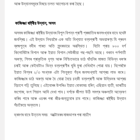
আৰু উদ্যানসমূহৰ বিষয়ে তলত আলোচনা কৰা হৈছে।
কাজিৰঙা ৰাষ্ট্ৰীয় উদ্যান
,
অসম
অসমৰ কাজিৰঙা ৰাষ্ট্ৰীয় উদ্যানৰ বিপুল বিপন্ন প্ৰাণী প্ৰজাতিৰ জনসংখ্যাৰ বাবে যথেষ্ট
জনপ্ৰিয়। এই উদ্যান নিশ্চয়কৈ এক অতি বিখ্যাত বন্যপ্ৰাণী অভয়াৰণ্য যি প্ৰবল
ব্ৰহ্মপুত্ৰ নদীৰ পাৰত অতি সুন্দৰভাৱে অৱস্থিত। যিটো প্ৰায় ৮০০ বৰ্গ
কিলোমিটাৰ
বিশাল
আৰু ইয়াত বিশাল সেউজীয়া গছ-গছনি আছে। শুকান পৰ্ণপাতী
অৰণ্য
,
শিলৰ প্ৰাকৃতিক দৃশ্য আৰু নিশ্চিতভাৱে ডাঠ ঘাঁহনিৰ মাজত বিভিন্ন ধৰণৰ
চৰাই আৰু কেইবাটাও ভিন্ন বন্যপ্ৰাণীৰ ঘূৰি ফুৰা দেখিবলৈ পোৱা যায়। বিশেষকৈ
ইয়াত বিশ্বৰ ২/৩ সংখ্যক এটা শিংযুক্ত গঁড়ৰ জনসংখ্যাই আশ্ৰয় লাভ কৰে।
কাজিৰঙাৰ ডাঠ অৰণ্য আৰু বৈ যোৱা নৈয়ে চহকী বন্যপ্ৰাণী আৰু উদ্ভিদৰ আশ্ৰয়
হিচাপে গঢ়ি তুলিছে। এইবোৰৰ উপৰিও ইয়াত
বোকাময় হৰিণ
,
এছিয়ান হাতী
,
ভাৰতীয়
মংগোজ
,
বংগ শিয়াল আদি দেখা পাব। দৰ্শকে জীপত উঠি সমগ্ৰ অঞ্চলটো অন্বেষণ
কৰিব পাৰে আৰু ওচৰৰ পৰা জীৱ-জন্তুবোৰ চাব পাৰে। কাজিৰঙা ৰাষ্ট্ৰীয় উদ্যান
সঁচাকৈয়ে অন্যতম।
ভ্ৰমণৰ বাবে উত্তম সময় : অক্টোবৰৰ মাজভাগৰ পৰা মাৰ্চলৈ