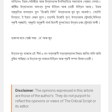
লাগিলেও ইয়াৰ সেউজীয়া আৰু উদ্যানখনৰ উপস্থিতিয়ে সকলোকে প্ৰেমত পেলায়।
ৰাষ্ট্ৰীয় উদ্যানখনত অসংখ্য ফুলৰ উদ্ভিদ আৰু চহকী উদ্ভিদ আছে। ইয়াৰ
প্ৰাকৃতিক বাসস্থান ফুল “চিৰোহি লিলি” উদ্যানখনৰ মূল মূল আকৰ্ষণ। গোটেই
বিশ্বতে
,
ই ইয়াত কেৱল ফুলে। তদুপৰি
,
চিৰোহি
শৃংগ
,
উপত্যকাৰ সৌন্দৰ্য্য
,
বিভিন্ন
প্ৰাণী প্ৰজাতি
,
প্ৰকৃতি অনুৰাগী পাৰ্ক.বিদেশী ফুলৰ সৈতে উদ্যান চৰম সৌন্দৰ্য্য সাক্ষী।
ভ্ৰমণৰ বাবে শ্ৰেষ্ঠ সময় : মে’ আৰু জুন
উত্তৰ-পূব ভাৰতৰ এই শীৰ্ষ
৬ খন বন্যপ্ৰাণী গন্তব্যস্থানৰ বিষয়ে জানিব পাৰি আমি
বুজিব পাৰিছো যে উত্তৰ-পূব ভাৰতৰ উদ্ভিদ আৰু প্ৰাণী সম্পদ কিমান চহকী।
Disclaimer:
The opinions expressed in this article
are those of the author's. They do not purport to
reflect the opinions or views of The Critical Script or
its editor.