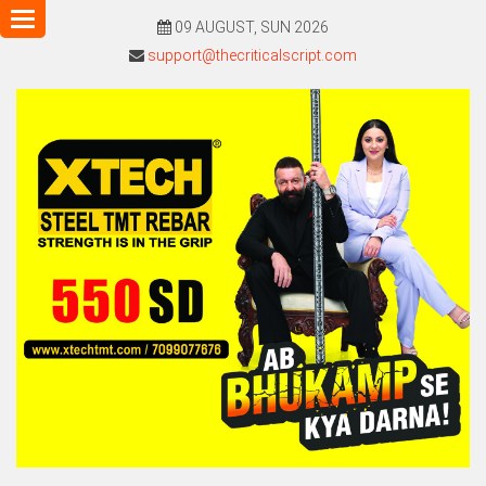
Toggle
09 AUGUST, SUN 2026
navigation
support@thecriticalscript.com