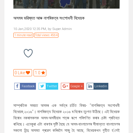
অসমৰ ভৱিষ্যত আৰু নাগৰিকত্ব সংশোধনী বিধেয়ক
10 Jan,2020 12:35 PM,
by:
Super Admin
1 minute read
Total views: 4564
0 Like
1.0
Facebook
Twitter
Google +
Linkedin
সাম্প্ৰতিক সময়ত অসমৰ এক সৰ্বত্ৰ চৰ্চিত বিষয়- “নাগৰিকত্ব সংশোধনী
বিধেয়ক,২০১৬”। নাগৰিকত্ব বিধেয়ক ২০১৬ ৰ বিৰোধ তুংগত উঠিছে। এই বিধেয়ক
বিৰোধ নকৰাসকলক অসম-অসমীয়াৰ শত্ৰু ৰূপে পৰিগণিত কৰাৰ চেষ্টা প্ৰতিহত
ৰাখিছে। এনেকুৱা এটা ধাৰণাৰ সৃষ্টি হৈছে যে অসম-বাংলাদেশৰ সীমান্তত বাংলাদেশৰ
সকলো হিন্দু অসমত প্ৰৱেশ কৰিবলৈ সাজু হৈ আছে, বিধেয়কখন গৃহীত হ’লেই