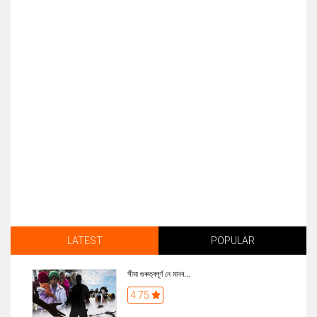
LATEST
POPULAR
সীমা গুৰুত্বপূৰ্ণ নে মানব...
4.75