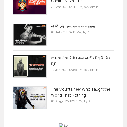
Chaitra Navratri in...
29 Mar,2023 04:41 PM,
by:
Admin
ৰুক্মিণী দেৱী অৰুণ্ডেল কোন জানেনে?
04 Jul,2024 06:42 PM,
by:
Admin
শ্বেৰ আলি আফ্ৰিদিঃ এজন ভাৰতীয় বিপ্লৱী যিয়ে
ব্ৰিট...
12 Jan,2026 05:56 PM,
by:
Admin
The Mountaineer Who Taught the
World That Nothing...
05 Aug,2026 12:27 PM,
by:
Admin