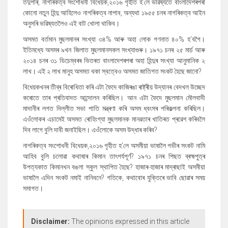
তদুপৰি, নাগৰিকত্ব সংশোধনী বিধেয়ক,২০১৬ গৃহীত হ’লে ভৱিষ্যতে বাংলাদেশৰপৰা
কোনো নতুন হিন্দু আহিলেও নাগৰিকত্ব নাপাব, অন্যথা ১৯৫৫ চনৰ নাগৰিকত্ব আইন
অনুসৰি ভৱিষ্যতলৈও এই বাট খোলা থাকিব।
অসমত বৰ্তমান মুছলমানৰ সংখ্যা ৩৪% আৰু অহা লোক গণনাত ৪০% হ’বগৈ।
ইতিমধ্যে অসমৰ ৯খন জিলাত মুছলমানসকল সংখ্যাগুৰু। ১৯৭১ চনৰ ২৫ মাৰ্চ আৰু
২০১৪ চনৰ ৩১ ডিচেম্বৰৰ ভিতৰত বাংলাদেশৰপৰা অহা হিন্দুৰ সংখ্যা আনুমানিক ২
লাখ। এই ২ লাখ মানুহ অসমত থকা স্বত্বেও অসমত জাতিগত সংকট হৈছে জানো?
বিধেয়কখনৰ তীব্ৰ বিৰোধিতা কৰি এটা ফৈদে কাজিৰঙা ৰাষ্ট্ৰীয় উদ্যানৰ বেদখল উচ্ছেদ
কৰোতে তাৰ প্ৰতিবাদত আন্দোলন কৰিছিল। আন এটা ফৈদে মুছলমান মৌলবাদী
মাদানীৰ লগত দিল্লীত সভা পাতি মন্ত্ৰণা কৰি অসম ধ্বংসৰ পৰিকল্পনা কৰিছিল।
এওঁলোকৰ এচামেই অসমত ৰোহিংগ্যা মুছলমানক মানৱতাৰ খাতিৰত প্ৰৱেশ কৰিবলৈ
দিব লাগে বুলি দাবী জনাইছিল। এওঁলোকে অসম উদ্ধাৰ কৰিব?
নাগৰিকত্ব সংশোধনী বিধেয়ক,২০১৬ গৃহীত হ’লে অসমীয়া ভাষালৈ গভীৰ সংকট নামি
আহিব বুলি চলোৱা কথাষাৰ কিমান তাৎপৰ্যপূৰ্ণ? ১৯৭১ চনৰ পিছত ব্ৰহ্মপুত্ৰ
উপত্যকাত কিমানখন বঙলা স্কুল স্থাপিত হৈছে? হাজাৰ-হাজাৰ মাদ্ৰাছাই অসমীয়া
ভাষালৈ এদিন সংকট নমাই নানিবনে? গতিকে, কথাবোৰ যুক্তিৰে ভাবি ছোৱাৰ সময়
সমাগত।
Disclaimer:
The opinions expressed in this article