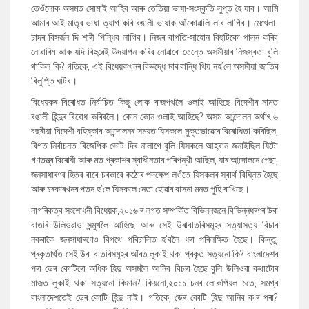
তেওঁলোক অসমত সোমাই আহিব আৰু তেতিয়া ভাষা-সংস্কৃতি লুপ্ত হৈ যাব। আমি
আমাৰ আই-মাতৃৰ ভাষা ত্যাগ কৰি বঙালী ভাষাক আঁকোৱালি ল’ব লাগিব। মেখেলা-
চাদৰ বিসৰ্জন দি শাৰী পিন্ধিব লাগিব। নিজৰ বাপতি-সাহোন বিহুটিকো পালন কৰিব
নোৱাৰিম আৰু যদি বিহুৱেই উদযাপন কৰিব নোৱাৰো তেন্তে অসমীয়াৰ নিজস্বতা বুলি
থাকিল কি? গতিকে, এই বিধেয়কখনৰ বিৰুদ্ধে মাৰ বান্ধি থিয় নহ’লে অসমীয়া জাতিৰ
বিলুপ্তি ঘটিব।
বিধেয়কৰ বিৰোধত নিৰ্বাচিত কিছু লোক ৰাজপথলৈ ওলাই আহিছে বিদেশীৰ নামত
বঙালী হিন্দুৰ বিৰোধ কৰিবলৈ। কোন কোন ওলাই আহিছে? অসম আন্দোলন অৰ্থাৎ ৬
বছৰীয়া বিদেশী বহিষ্কাৰ আন্দোলনৰ সময়ত যিসকলে মুক্তভাৱেৰে বিৰোধিতা কৰিছিল,
বিগত নিৰ্বাচনত বিজেপিক ভোট দিব নালাগে বুলি যিসকলে আহ্বান জনাইছিল যিটো
গণতন্ত্ৰ বিৰোধী আৰু মত প্ৰকাশৰ স্বাধীনতাৰ পৰিপন্থী আছিল, যাৰ আন্দোলনে পেছা,
জনসাধাৰণৰ হিতৰ বাবে চৰকাৰে কঠোৰ পদক্ষেপ লওঁতে যিসকলৰ স্বাৰ্থ বিঘ্নিত হৈছে
আৰু চৰকাৰখনৰ পতন হ’লে যিসকলে নেতা হোৱাৰ বাসনা মনত পুহি ৰাখিছে।
নাগৰিকত্ব সংশোধনী বিধেয়ক,২০১৬ ৰ লগত সম্পৰ্কিত বিভিন্নজনে বিভিন্নধৰণৰ উৰা
বাতৰি উলিওৱাও সন্মুখলৈ আহিছে আৰু সেই উৰাবাতৰিসমূহৰ সত্যাসত্য বিচাৰ
নকৰাকৈ জনসাধাৰণেও বিপথে পৰিচালিত হ’বলৈ ধৰা পৰিলক্ষিত হৈছে। কিন্তু,
প্ৰকৃতাৰ্থত সেই উৰা বাতৰিসমূহৰ আঁৰত লুকাই থকা প্ৰকৃত সত্যনো কি? বাংলাদেশৰ
পৰা ডেৰ কোটিৰো অধিক হিন্দু অসমলৈ আনিব বিচৰা হৈছে বুলি উলিওৱা কথাটোৰ
মাজত লুকাই থকা সত্যনো কিমান? কিয়নো,২০১১ চনৰ লোকপিয়ল মতে, সমগ্ৰ
বাংলাদেশতেই ডেৰ কোটি হিন্দু নাই। গতিকে, ডেৰ কোটি হিন্দু আনিব ক’ৰ পৰা?