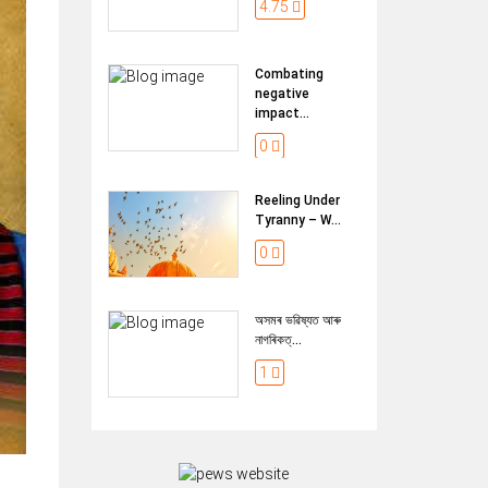
4.75
Combating
negative
impact...
0
Reeling Under
Tyranny – W...
0
অসমৰ ভৱিষ্যত আৰু
নাগৰিকত্...
1