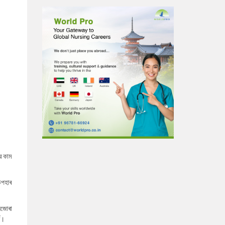
ে কাম
উপহাৰ
নজোৰা
্ত।