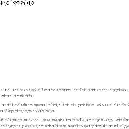
ৱন্ত কিংবদন্তি
দশকৰো অধিক সময় ধৰি তেওঁ কাৰ্বি লোকসংগীতক সংৰক্ষণ, বিকাশ আৰু জনপ্ৰিয় কৰাৰ বাবে অক্লান্তভাৱ
তি, লোককথা আৰু জীৱনদৰ্শন।
০ৰ দশকৰ পৰাই সংগীতজীৱন আৰম্ভ কৰে। গায়িকা, গীতিকাৰ আৰু সুৰকাৰ হিচাপে তেওঁ ৩০০ৰো অধিক গীত 
কৃতিক ঐতিহ্যকো নতুন প্ৰজন্মৰ ওচৰলৈ লৈ গৈছে।
 বঁটা আদি সন্মানেৰে সন্মানিত কৰে। ২০২৬ চনত ভাৰত চৰকাৰে সংগীত আৰু সংস্কৃতি ক্ষেত্ৰত তেওঁৰ জীৱ
থেপীৰ ব্যক্তিগত কৃতিত্ব নহয়, বৰং সমগ্ৰ কাৰ্বি সমাজ, অসম আৰু উত্তৰ-পূৰ্বাঞ্চলৰ বাবে এক গৌৰৱৰ মুহূৰ