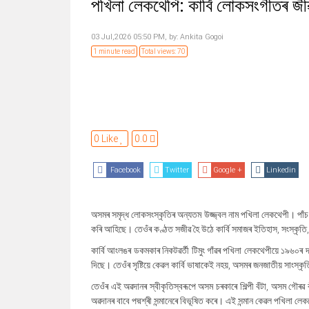
পখিলা লেকথেপি: কাৰ্বি লোকসংগীতৰ জী
03 Jul,2026 05:50 PM,
by:
Ankita Gogoi
1 minute read
Total views: 70
0 Like
0.0
Facebook
Twitter
Google +
Linkedin
অসমৰ সমৃদ্ধ লোকসংস্কৃতিৰ অন্যতম উজ্জ্বল নাম পখিলা লেকথেপী। পাঁচ 
কৰি আহিছে। তেওঁৰ কণ্ঠত সজীৱ হৈ উঠে কাৰ্বি সমাজৰ ইতিহাস, সংস্কৃ
কাৰ্বি আংলঙৰ ডকমকাৰ নিকটৱৰ্তী টিমুং গাঁৱৰ পখিলা লেকথেপীয়ে ১৯৬
দিছে। তেওঁৰ সৃষ্টিয়ে কেৱল কাৰ্বি ভাষাকেই নহয়, অসমৰ জনজাতীয় সাংস্
তেওঁৰ এই অৱদানৰ স্বীকৃতিস্বৰূপে অসম চৰকাৰে শিল্পী বঁটা, অসম গৌৰৱ
অৱদানৰ বাবে পদ্মশ্ৰী সন্মানেৰে বিভূষিত কৰে। এই সন্মান কেৱল পখিলা লেক