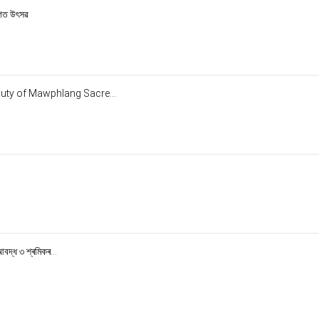
াগত উৎসৱ
auty of Mawphlang Sacre...
দ্ধ ৩ শ্ৰমিকৰ...