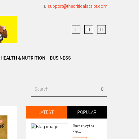
support@thecriticalscript.com
HEALTH & NUTRITION
BUSINESS
LATEST
POPULAR
সীমা গুৰুত্বপূৰ্ণ নে
মানব...