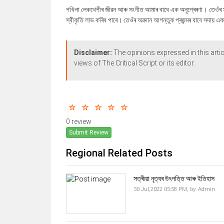
পখিলা লেকথেপীৰ জীৱন আৰু সংগীত আমাৰ বাবে এক অনুপ্ৰেৰণা। তেওঁৰ সুৰে 
স্বীকৃতি লাভ কৰিব পাৰে। তেওঁৰ অৱদান আগন্তুক প্ৰজন্মৰ বাবে সদায় এক
Disclaimer:
The opinions expressed in this artic
views of The Critical Script or its editor.
0 review
Submit Review
Regional Related Posts
সত্ৰীয়া নৃত্যৰ উৎপত্তি আৰু ইতিহাস
30 Jul,2022 05:58 PM,
by:
Admin