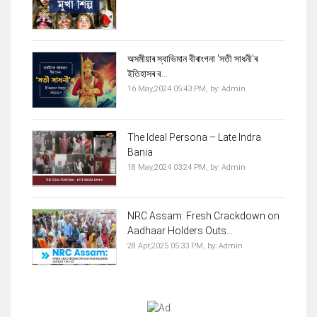
অসমীয়াৰ স্বাভিমান বীৰাংগনা 'সতী সাধনী'ৰ
ইতিহাসৰ ব...
16 May,2024 05:43 PM,
by:
Admin
The Ideal Persona – Late Indra
Bania
18 May,2024 03:24 PM,
by:
Admin
NRC Assam: Fresh Crackdown on
Aadhaar Holders Outs...
28 Apr,2025 05:33 PM,
by:
Admin