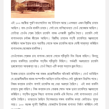
এই ১০০ বছৰীয়া পুৰণি বাংলোটোত বহু ইতিহাস আছে।এসময়ত এজন ব্ৰিটিছ চাহাব
আছিল। নাম তেওঁৰ বাৰ্কলি চাহাব। সেই চাহ বাগিছাখনতে তেওঁ মেনেজাৰ আছিল।
তেতিয়া তেওঁৰ প্ৰেম হৈছিল চামেলি নামৰ এগৰাকী যুৱতীৰ সৈতে। চামেলি সেই
বাগানখনৰে চৰ্দাৰৰ জীয়েক আছিল। ব্ৰিটিছ চাহাবৰ পত্নী চামেলিয়ে আত্মহত্যা
কৰিছিল আৰু ইয়াৰ বাবে স্থানীয় লোকে আৰু চামেলিৰ মাকে দোষী সাব্যস্ত কৰিছিল
বাগানখনৰ মেনেজাৰ বাৰ্কলিক।
তেওঁলোকৰ প্ৰেমক চাহ বাগানৰ কোনো লোকে স্বীকৃতি দিব বিচৰা নাছিল। কিন্তু
চাহাব বাৰ্কলিয়ে চামেলিক পত্নীৰ স্বীকৃতি দিছিল। গৰ্ভৱতী অৱস্থাতে চামেলি
দুৰাৰোগ্যত আক্ৰান্ত হয়। তেওঁ পিছত এটি কন্যা সন্তান জন্ম দিয়ে।
ইংৰাজ চাহাবে চামেলিৰ পৰা নাজৰ ছোৱালীজনীক আঁতৰাই ৰাখিছিল। তেওঁ ভাবিছিল
যে ছোৱালীজনীক মাকৰ সংস্পৰ্শলৈ আহিলে তাইৰ গালৈও সেই কুষ্ঠৰোগ বিয়পিব পাৰে।
নিজৰ কন্যাক চাবলৈ নাপাই চামেলিৰ বহু বেয়া অৱস্থা হৈছিল। এই কথা বাৰ্কলি
চাহাবে বুজা নাছিল। নিজ কন্যাক চাব নোৱাৰা ক্ষোভ আৰু দুখত চামেলিয়ে আত্মহত্যা
কৰিছিল। পত্নীৰ মৃত্যুৰ পিছত বাগানৰ চাকৰি এৰি দিলেও সেই বাগানখনতে তেওঁ
থাকি গৈছিল। ডাক্তৰে কৈছিল বিশেষভাৱে সক্ষম বাৰ্কলিৰ কন্যা কেতিয়াও সুস্থ
নহয়। ১০০ বছৰৰ পূৰ্বেই ব্ৰিটিছে যোৰহাটৰ চিনামৰা বাগানত নিৰ্মাণ কৰিছিল সেই