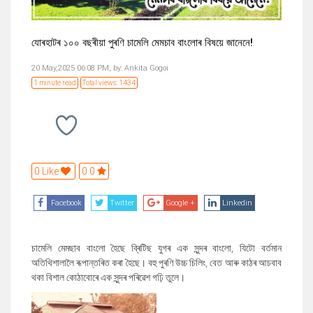
যোৰহাটৰ ১০০ বছৰীয়া পুৰণি চামেলি মেমচাব বাংলোৰ বিষয়ে জানেনে!
20 May,2025 06:08 PM,
by:
Ankita Gogoi
1 minute read
Total views: 1434
0 Like
0.0
Facebook
Twitter
Google +
Linkedin
চামেলি মেমছাব বাংলো হৈছে ব্ৰিটিছ যুগৰ এক সুন্দৰ বাংলো, যিটো বৰ্তমান
অতিথিশালালৈ ৰূপান্তৰিত কৰা হৈছে। বহু পুৰণি উচ্চ চিলিং, বেত আৰু কাঠৰ আচবাব
থকা বিশাল কোঠাবোৰে এক সুন্দৰ পৰিৱেশ গঢ়ি তুলে।