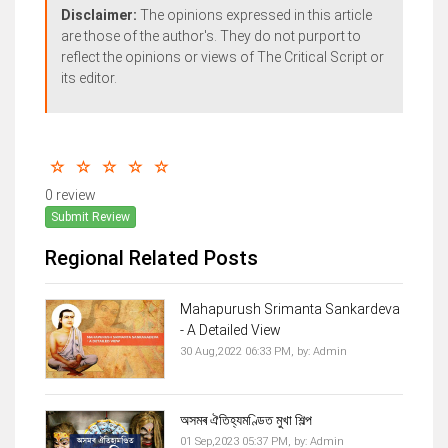
Disclaimer:
The opinions expressed in this article
are those of the author's. They do not purport to
reflect the opinions or views of The Critical Script or
its editor.
0 review
Submit Review
Regional Related Posts
Mahapurush Srimanta Sankardeva
- A Detailed View
30 Aug,2022 06:33 PM,
by:
Admin
অসমৰ ঐতিহ্যমণ্ডিত মুখা শিল্প
01 Sep,2023 05:37 PM,
by:
Admin