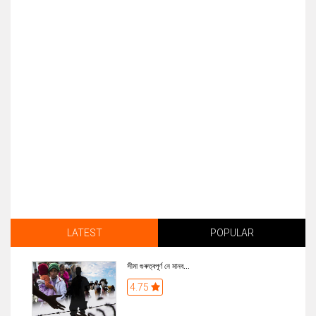
LATEST
POPULAR
সীমা গুৰুত্বপূৰ্ণ নে মানব...
4.75