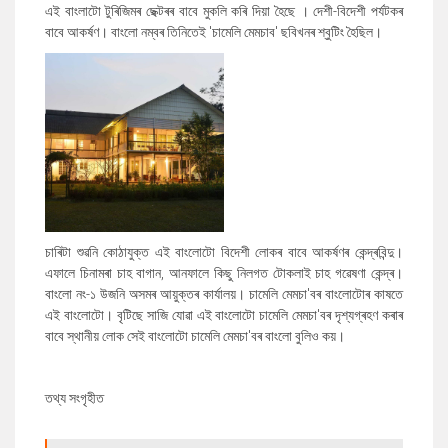
এই বাংলাটো টুৰিজিমৰ ছেক্টৰৰ বাবে মুকলি কৰি দিয়া হৈছে । দেশী-বিদেশী পৰ্যটকৰ
বাবে আকৰ্ষণ। বাংলো নম্বৰ তিনিতেই 'চামেলি মেমচাব' ছবিখনৰ শ্বুটিং হৈছিল।
চাৰিটা শুৱনি কোঠাযুক্ত এই বাংলোটো বিদেশী লোকৰ বাবে আকৰ্ষণৰ কেন্দ্ৰবিন্দু।
এফালে চিনামৰা চাহ বাগান, আনফালে কিছু নিলগত টোকলাই চাহ গৱেষণা কেন্দ্ৰ।
বাংলো নং-১ উজনি অসমৰ আয়ুক্তৰ কাৰ্যালয়। চামেলি মেমচা'বৰ বাংলোটোৰ কাষতে
এই বাংলোটো। বৃটিছে সাজি যোৱা এই বাংলোটো চামেলি মেমচা'বৰ দৃশ্যগ্ৰহণ কৰাৰ
বাবে স্থানীয় লোক সেই বাংলোটো চামেলি মেমচা'বৰ বাংলো বুলিও কয়।
তথ্য সংগৃহীত