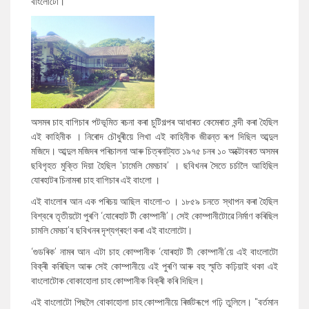
বাংলোটো।
অসমৰ চাহ বাগিচাৰ পটভূমিত ৰচনা কৰা চুটিগল্পৰ আধাৰত কেমেৰাত বন্দী কৰা হৈছিল
এই কাহিনীক । নিৰোদ চৌধুৰীয়ে লিখা এই কাহিনীক জীৱন্ত ৰূপ দিছিল আব্দুল
মজিদে। আব্দুল মজিদৰ পৰিচালনা আৰু চিত্ৰনাট্যত ১৯৭৫ চনৰ ১০ অক্টোবৰত অসমৰ
ছবিগৃহত মুক্তি দিয়া হৈছিল 'চামেলি মেমচাব’ । ছবিখনৰ সৈতে চৰ্চালৈ আহিছিল
যোৰহাটৰ চিনামৰা চাহ বাগিচাৰ এই বাংলো ।
এই বাংলোৰ আন এক পৰিচয় আছিল বাংলো-৩ । ১৮৫৯ চনতে স্থাপন কৰা হৈছিল
বিশ্বৰে তৃতীয়টো পুৰণি ‘যোৰেহাট টী কোম্পানী’। সেই কোম্পানীটোৱে নিৰ্মাণ কৰিছিল
চামলি মেমচা’ব ছবিখনৰ দৃশ্যগ্ৰহণ কৰা এই বাংলোটো।
‘গুডৰিক’ নামৰ আন এটা চাহ কোম্পানীক ‘যোৰহাট টী কোম্পানী’য়ে এই বাংলোটো
বিক্ৰী কৰিছিল আৰু সেই কোম্পানীয়ে এই পুৰণি আৰু বহু স্মৃতি কঢ়িয়াই থকা এই
বাংলোটোক বোকাহোলা চাহ কোম্পানীক বিক্ৰী কৰি দিছিল।
এই বাংলোটো পিছলৈ বোকাহোলা চাহ কোম্পানীয়ে ৰিৰ্জটৰূপে গঢ়ি তুলিলে। "বর্তমান