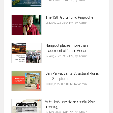
21 Mar,2022 07:01 PM,
by:
Admin
The 12th Guru Tulku Rinpoche
05 May,2022 05:04 PM,
by:
Admin
Hangout places more than
placement offers in Assam
02 Aug,2022 09:12 PM,
by:
Admin
Dah Parvatiya: Its Structural Ruins
and Sculptures
10 Oct,2022 05:00 PM,
by:
Admin
দৈনিক বাতৰি: অসমৰ প্রথমখন অসমীয়া দৈনিক
কাকতৰ চমু...
19 Mar,2026 06:36 PM,
by:
Admin