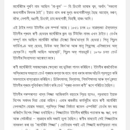
মাৰ্ঘেৰিটাৰ পুৰণি নাম আছিল “মা-কুম” — যি চিংফৌ ভাষাৰ শব্দ, অৰ্থাৎ “সকলো
জনগোষ্ঠীৰ মিলনৰ ঠাই”। ইয়াত বাস কৰা মুখ্য জনগোষ্ঠীসমূহ হৈছে আহোম, মৰাণ,
মটক, নেপালী, বঙালী, চিংফৌ, চাহ জনগোষ্ঠী, বিহাৰী, হাজং আদি।
এই ঠাইৰ লগত ইটালীৰ এক সম্পৰ্ক আছে। ১৮৫১ চনৰ ২০ নৱেম্বৰত ঐক্যবদ্ধ
ইটালীৰ প্ৰথম ৰাণী ছেভয়ৰ মাৰ্ঘেৰিটাৰ জন্ম হয় টিউৰিন নামৰ এখন ঠাইত। তেওঁৰ
সম্পূৰ্ণ নাম আছিল মাৰ্ঘেৰিটা মাৰিয়া টেৰেছা জিঅ'ভান্না দি ছেভয়া। পিতৃ প্রিন্স
ফার্ডিনাণ্ড অফ্ ছেভয়, ডিউক অফ্ জিন'আ আৰু মাতৃ প্রিন্সেছ এলিজাবেথ অফ্
ছেস্ক'নি। স্বামী আছিল আমব্রেট', প্রিন্স অফ্ পায়ডমন্ট। ১৮৭৮ চনত তেওঁ
ইটালীৰ সিংহাসনত আৰোহণ কৰে।
ৰাণী মাৰ্ঘেৰিটাই সমাজসেৱাৰ ক্ষেত্ৰত বহু ভূমিকা পালন কৰিছিল। ইটালীৰ ৰাজনৈতিক
অস্থিৰতাৰ সময়তো তেওঁ প্ৰজাৰ কল্যাণৰ বাবে নানা ধৰণৰ কামৰ আঁচনি প্রস্তুত কৰি
সফলতাৰে বাস্তৱায়ন কৰিছিল। চিকিৎসালয়, বিদ্যালয়, শিশুশিক্ষালয় আৰু ফ্ল'ৰেন্সত
ইটালীৰ প্ৰথম পুথিভঁৰাল নিৰ্মাণ কৰি তেওঁ "প্ৰজা-বৎসল ৰাণী” ৰূপে পৰিচিত হৈছিল।
ইটালীৰ পৰম্পৰাগত খাদ্য পিজ্জা আজিকালি বহুতৰে প্রিয় হলেও, প্রথমতে ইয়াক
বিশেষ সমাদৰ দিয়া হোৱা নাছিল। এবাৰ ৰাজকীয় কাৰ্যসূচীৰ বাবে ৰাণী মাৰ্ঘেৰিটা
নেপলছলৈ যোৱাৰ সময়ত, প্রসিদ্ধ পিজ্জা নিৰ্মাতা ৰাফেল এম্পজিট' তেওঁৰ মন জয়
কৰিবলৈ বিশেষ পিজ্জা বনাইছিল। পিজ্জাটোত ইটালীৰ ৰাষ্ট্ৰীয় পতাকাৰ ৰঙ ৰঙা, বগা
আৰু সেউজীয়া – ব্যৱহাৰ কৰি সজাই তুলা হৈছিল। ৰাণীৰ নামতেই সেই পিজ্জাটোৰ
নামকৰণ কৰা হয় "মাৰ্ঘেৰিটা পিজ্জা"। তেতিয়াৰ পৰাই এই পিজ্জাই জনপ্রিয়তা লাভ