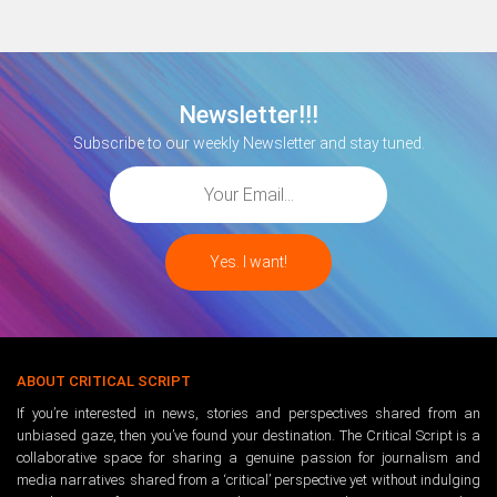
Newsletter!!!
Subscribe to our weekly Newsletter and stay tuned.
ABOUT CRITICAL SCRIPT
If you’re interested in news, stories and perspectives shared from an
unbiased gaze, then you’ve found your destination. The Critical Script is a
collaborative space for sharing a genuine passion for journalism and
media narratives shared from a ‘critical’ perspective yet without indulging