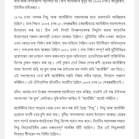
কৰে আৰু বিশ্বব্যাপী প্রসিদ্ধ হয়।ৰাণী মাৰ্ঘেৰিটাৰ মৃত্যু হয় ১৯২৬ চনৰ ৪ জানুৱাৰীত,
ইটালীৰ বৰ্দিঘেৰাত।
১৮৭৬ চনত অসমৰ লিডু আৰু মাৰ্ঘেৰিটাত প্ৰথমবাৰৰ বাবে কয়লাখনি আৱিষ্কাৰ
হৈছিল। তাৰ পিছত ১৮৮৪ চনৰ ১৮ ফেব্ৰুৱাৰীত চৰকাৰীভাৱে মাৰ্ঘেৰিটাৰ কয়লাক্ষেত্ৰ
উদ্বোধন কৰা হয়। ঠিক সেই দিনাই ডিব্ৰুগড়ৰপৰা লিডুলৈ কয়লা ৰপ্তানিৰ
উদ্দেশ্যেৰে প্ৰথম ৰেলগাড়ী চলাচল আৰম্ভ হৈছিল। বুঢ়ীদিহিং নদীৰ ওপৰত কাঠেৰে
এখন ৰেলৱে দলং নিৰ্মাণ কৰা হৈছিল, যাৰ দায়িত্ব লৈছিল এখন ইটালীয়ান অভিযন্তাৰ
দল। দলংখনৰ কাম আৰম্ভ হৈছিল ১৮৮১ চনত। দলং নিৰ্মাণ সম্পূৰ্ণ কৰি বুঢ়ীদিহিঙৰ
দুয়োপাৰত ৰেল চলাচল সফল কৰাৰ বাবে মুখ্য অভিযন্তা চেভেলিয়েৰ ৰবাৰ্ট পাজিনিনিক
বিশেষ সন্মান প্ৰদান কৰা হয়। সেই সন্মান তেওঁ নিজৰ দেশৰ ৰাণী ছেভয়ৰ মাৰ্ঘেৰিটাৰ
নামত উৎসৰ্গা কৰি, মা-কুম নামৰ সৰু ঠাইখনৰ নাম সলনি কৰি “মাৰ্ঘেৰিটা” নাম দিয়ে।
এই পদক্ষেপেৰে তেওঁ ৰাণী মাৰ্ঘেৰিটাৰ প্ৰতি নিজৰ গভীৰ শ্রদ্ধা, বিশ্বাস প্ৰকাশ
কৰিছিল। এই ঐতিহাসিক ঘটনাটিও সংঘটিত হৈছিল ১৮৮৪ চনৰ ১৮ ফেব্ৰুৱাৰীতেই।
যদিও আমাৰ দেশ ইংৰাজ শাসনৰপৰা স্বাধীনতা লাভ কৰিছে, তথাপি এই সৰু ঠাইখনৰ
আগৰ নাম “মা-কুম” কেতিয়াও ঘূৰি নাহিল আজিও ই “মাৰ্ঘেৰিটা” নামেই পৰিচিত।
মাৰ্ঘেৰিটাৰ সৈতে সাঙোৰ খোৱা এখন আন সৰু ঠাই হৈছে “লিডু”। লিডু আৰু মাৰ্ঘেৰিটা
দুয়োকে ভগ্নী চহৰ বুলি জনা যায়। বৃটিছ শাসনকালত কয়লা উদ্যোগ আৰম্ভ হোৱাৰ
লগে লগেই ভাৰতৰ মানচিত্ৰত লিডু বিশেষ স্থান লাভ কৰে। দ্বিতীয় মহাসমৰৰ সময়ত
লিডু মিত্রবাহিনীৰ এজন গুৰুত্বপূর্ণ সামৰিক ঘাঁটি আছিল। ঠিক এই লিডুৰপৰাই
বিখ্যাত ষ্টীলৱেল পথ নিৰ্মিত হৈছিল।