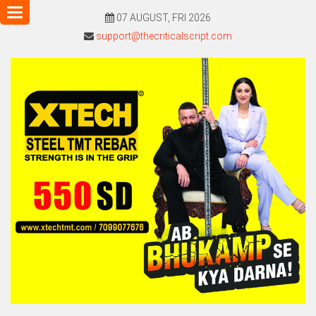
Toggle
07 AUGUST, FRI 2026
navigation
support@thecriticalscript.com