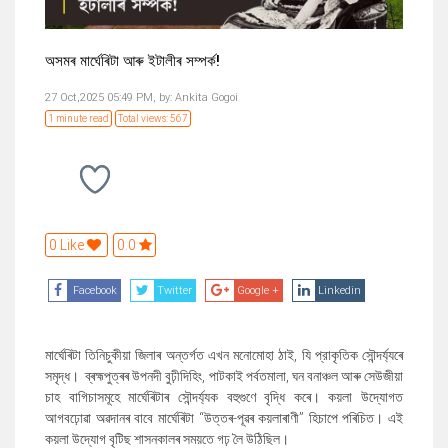
অসমৰ মাৰ্ঘেৰিটা আৰু ইটালীৰ সম্পৰ্ক!
27 Oct,2025 05:49 PM,
by:
Ankita Gogoi
1 minute read
Total views: 567
0 Like
0.0
Facebook
Twitter
Google +
Linkedin
মাৰ্ঘেৰিটা তিনিচুকীয়া জিলাৰ অন্তৰ্গত এখন মনোমোহা ঠাই, যি প্রাকৃতিক সৌন্দৰ্য্যৰে
সমৃদ্ধ। ব্ৰহ্মপুত্ৰৰ উপনদী বুঢ়ীদিহিং, পাটকাই পৰ্বতমালা, ঘন বনাঞ্চল আৰু সেউজীয়া
চাহ বাগিচাসমূহে মাৰ্ঘেৰিটাৰ সৌন্দৰ্য্যক বহুগুণে বৃদ্ধি কৰে। কয়লা উদ্যোগত
আগবঢ়োৱা অৱদানৰ বাবে মাৰ্ঘেৰিটা “উত্তৰ-পূৱৰ কয়লাৰাণী” হিচাপে পৰিচিত। এই
কয়লা উদ্যোগ বৃটিছ শাসনকালৰ সময়তে গঢ় লৈ উঠিছিল।