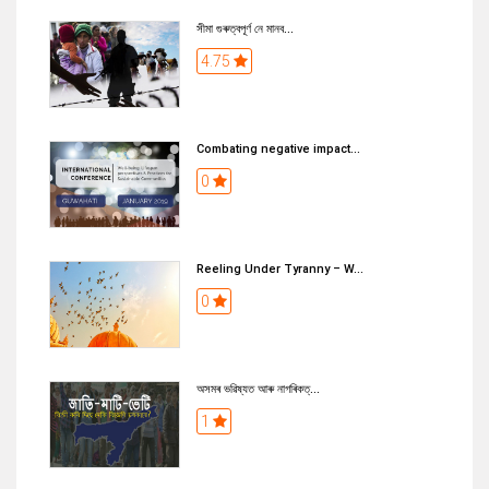
সীমা গুৰুত্বপূৰ্ণ নে মানব...
4.75
Combating negative impact...
0
Reeling Under Tyranny – W...
0
অসমৰ ভৱিষ্যত আৰু নাগৰিকত্...
1