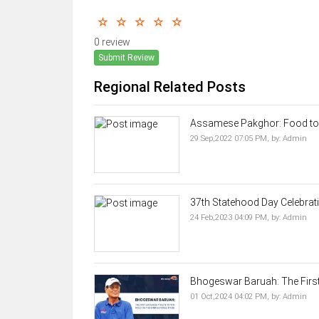
0 review
Submit Review
Regional Related Posts
Assamese Pakghor: Food to t
29 Sep,2022 07:05 PM,
by:
Admin
37th Statehood Day Celebrati
24 Feb,2023 04:09 PM,
by:
Admin
Bhogeswar Baruah: The First
01 Oct,2024 04:02 PM,
by:
Admin