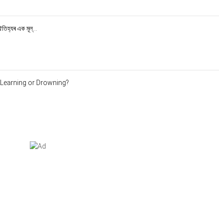
িহ্যৰ এক মূল্...
Learning or Drowning?