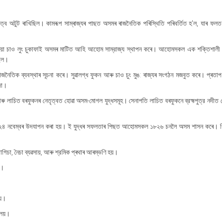
ায়ীত্ব অটুট ৰাখিছিল। কামৰূপ সাম্ৰাজ্যৰ পাছত অসমৰ ৰাজনৈতিক পৰিস্থিতি পৰিবৰ্তিত হ'ল, যাৰ ফলত
েতিয়া চাও লুং চুকাফাই অসমৰ মাটিত আহি আহোম সাম্রাজ্য স্থাপন কৰে। আহোমসকল এক শক্তিশালী
ছিল।
িক ব্যবস্থাৰ সূচনা কৰে। সুৱালগ্ধ ফুকন আৰু চাও চুং মুঙ: ৰাজ্যৰ সংগঠন মজবুত কৰে। প্ৰতাপ
জা।
াচিত বৰফুকনৰ নেতৃত্বত হোৱা অসম-মোগল যুদ্ধসমূহ। সেনাপতি লাচিত বৰফুকনে ব্রহ্মপুত্র নদীত
ূপে ২৪ নবেম্বৰ উদযাপন কৰা হয়। ই যুদ্ধৰ সফলতাৰ পিছত আহোমসকল ১৮২৬ চনলৈ অসম শাসন কৰে। কি
গিচা, নৈচা ব্যৱসায়, আৰু শ্রমিক প্ৰথাৰ আৰম্ভণি হয়।
ল।
।
য়ে।
শ লয়।