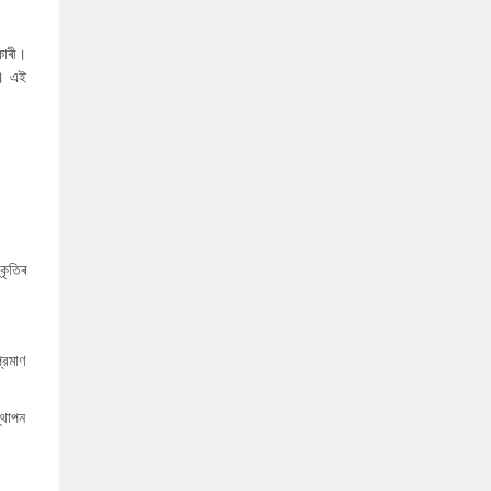
কাৰী।
ে। এই
কৃতিৰ
্রমাণ
্থাপন