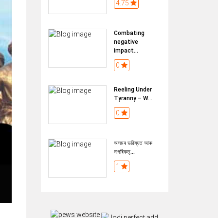
4.75
Combating
negative
impact...
0
Reeling Under
Tyranny – W...
0
অসমৰ ভৱিষ্যত আৰু
নাগৰিকত্...
1