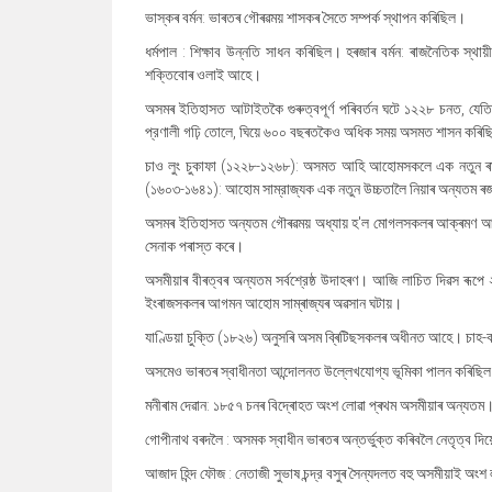
ভাস্কৰ বৰ্মন: ভাৰতৰ গৌৰৱময় শাসকৰ সৈতে সম্পর্ক স্থাপন কৰিছিল।
ধর্মপাল : শিক্ষাব উন্নতি সাধন কৰিছিল। হৰজাৰ বৰ্মন: ৰাজনৈতিক স্থ
শক্তিবোৰ ওলাই আহে।
অসমৰ ইতিহাসত আটাইতকৈ গুৰুত্বপূর্ণ পৰিবৰ্তন ঘটে ১২২৮ চনত, য
প্রণালী গঢ়ি তোলে, ঘিয়ে ৬০০ বছৰতকৈও অধিক সময় অসমত শাসন কৰি
চাও লুং চুকাফা (১২২৮-১২৬৮): অসমত আহি আহোমসকলে এক নতুন ৰাজনৈত
(১৬০৩-১৬৪১): আহোম সাম্রাজ্যক এক নতুন উচ্চতালৈ নিয়াৰ অন্যতম ৰ
অসমৰ ইতিহাসত অন্যতম গৌৰৱময় অধ্যায় হ'ল মোগলসকলৰ আক্ৰমণ আৰু ল
সেনাক পৰাস্ত কৰে।
অসমীয়াৰ বীৰত্বৰ অন্যতম সর্বশ্রেষ্ঠ উদাহৰণ। আজি লাচিত দিৱস ৰ
ইংৰাজসকলৰ আগমন আহোম সাম্ৰাজ্যৰ অৱসান ঘটায়।
যাণ্ডিয়া চুক্তি (১৮২৬) অনুসৰি অসম ব্ৰিটিছসকলৰ অধীনত আহে। চাহ-বা
অসমেও ভাৰতৰ স্বাধীনতা আন্দোলনত উল্লেখযোগ্য ভূমিকা পালন কৰিছি
মনীৰাম দেৱান: ১৮৫৭ চনৰ বিদ্ৰোহত অংশ লোৱা প্ৰথম অসমীয়াৰ অন্যতম
গোপীনাথ বৰদলৈ : অসমক স্বাধীন ভাৰতৰ অন্তৰ্ভুক্ত কৰিবলৈ নেতৃত্ব দি
আজাদ হিন্দ ফৌজ : নেতাজী সুভাষ চন্দ্র বসুৰ সৈন্যদলত বহু অসমীয়াই অং