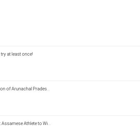
ry at least once!
on of Arunachal Prades...
 Assamese Athlete to Wi...