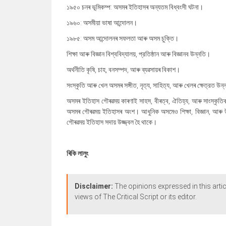
১৯৫০ চনৰ ভূমিকম্প: অসমৰ ইতিহাসৰ অন্যতম বিধ্বংসী ঘটনা।
১৯৬০: অসমীয়া ভাষা আন্দোলন।
১৯৮৫: অসম আন্দোলনৰ সফলতা আৰু অসম চুক্তি।
শিক্ষা আৰু বিজ্ঞান বিশ্ববিদ্যালয়, প্রতিষ্ঠান আৰু বিজ্ঞানব উন্নতি।
অর্থনীতি কৃষি, চাহ, বনসম্পদ, আৰু ব্যৱসায়ৰ বিকাশ।
সংস্কৃতি আৰু খেল অসমৰ সঙ্গীত, নৃত্য, সাহিত্য, আৰু খেলৰ ক্ষেত্রত উন
অসমৰ ইতিহাস গৌৰৱময় কাৰণাই সাহস, বীৰত্ব, ঐতিহ্য, আৰু সাংস্কৃতিক
অসমৰ গৌৰৱময় ইতিহাসৰ অংশ। আধুনিক অসমেও শিক্ষা, বিজ্ঞান, আৰু উ
গৌৰৱময় ইতিহাস সদায় উজ্জ্বল হৈ থাকে।
ৰিকি লালুং
Disclaimer:
The opinions expressed in this artic
views of The Critical Script or its editor.