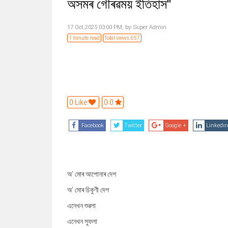
অসমৰ গৌৰৱময় ইতিহাস"
17 Oct,2025 03:00 PM,
by:
Super Admin
1 minute read
Total views: 657
0 Like
0.0
Facebook
Twitter
Google +
Linkedin
অ' মোৰ আপোনাৰ দেশ
অ' মোৰ চিকুণী দেশ
এনেখন শুৱলা
এনেখন সুফলা