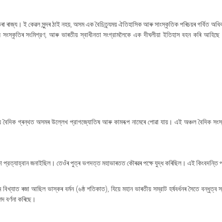
 ভৰা ৰাজ্য। ই কেৱল সুন্দৰ ঠাই নহয়, অসম এক বৈচিত্র্যময় ঐতিহাসিক আৰু সাংস্কৃতিক পৰিচয়ৰ গৰ্বিত অধি
াতীয় সংস্কৃতিৰ সংমিশ্রণ, আৰু ভাৰতীয় স্বাধীনতা সংগ্রামলৈকে এক দীঘলীয়া ইতিহাস বহন কৰি আহিছ
 বৈদিক গ্ৰন্থত অসমৰ উল্লেখ প্রাগজ্যোতিষ আৰু কামৰূপ নামেৰে পোৱা যায়। এই অঞ্চল বৈদিক সংস্
প্রত্যাহ্বান জনাইছিল। তেওঁৰ পুত্ৰ ভগদত্ত মহাভাৰতত কৌৰৱৰ পক্ষে যুদ্ধ কৰিছিল। এই কিংবদন্তি প
্যাত ৰজা আছিল ভাস্কৰ বৰ্মন (৬ষ্ঠ শতিকাত), যিয়ে মহান ভাৰতীয় সম্রাট হর্ষবর্ধনৰ সৈতে বন্ধুত্ব স
শদ বর্ণনা কৰিছে।