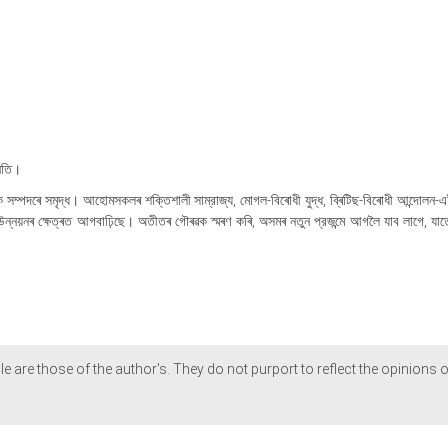
্নতি।
 সম্পদৰে সমৃদ্ধ। আহোমসকলৰ শক্তিশালী সাম্রাজ্য, মোগল-বিৰোধী যুদ্ধ, ব্ৰিটিছ-বিৰোধী আন্দোলন-
ন্নয়নৰ ক্ষেত্ৰত আগবাঢ়িছে। অতীতৰ গৌৰৱক স্মৰণ কৰি, অসমৰ নতুন প্রজন্মে আগলৈ যাব লাগে, যা
le are those of the author's. They do not purport to reflect the opinions o