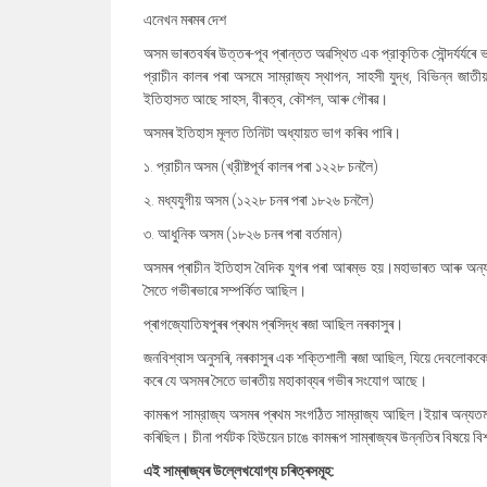
এনেখন মৰমৰ দেশ
অসম ভাৰতবৰ্ষৰ উত্তৰ-পূব প্ৰান্তত অৱস্থিত এক প্রাকৃতিক সৌন্দৰ্যৰ্যৰে
প্রাচীন কালৰ পৰা অসমে সাম্রাজ্য স্থাপন, সাহসী যুদ্ধ, বিভিন্ন জ
ইতিহাসত আছে সাহস, বীৰত্ব, কৌশল, আৰু গৌৰৱ।
অসমৰ ইতিহাস মূলত তিনিটা অধ্যায়ত ভাগ কৰিব পাৰি।
১. প্রাচীন অসম (খ্রীষ্টপূর্ব কালৰ পৰা ১২২৮ চনলৈ)
২. মধ্যযুগীয় অসম (১২২৮ চনৰ পৰা ১৮২৬ চনলৈ)
৩. আধুনিক অসম (১৮২৬ চনৰ পৰা বৰ্তমান)
অসমৰ প্ৰাচীন ইতিহাস বৈদিক যুগৰ পৰা আৰম্ভ হয়।মহাভাৰত আৰু অন্য
সৈতে গভীৰভাৱে সম্পর্কিত আছিল।
প্ৰাগজ্যোতিষপুৰৰ প্ৰথম প্ৰসিদ্ধ ৰজা আছিল নৰকাসুৰ।
জনবিশ্বাস অনুসৰি, নৰকাসুৰ এক শক্তিশালী ৰজা আছিল, যিয়ে দেবলোককো 
কৰে যে অসমৰ সৈতে ভাৰতীয় মহাকাব্যৰ গভীৰ সংযোগ আছে।
কামৰূপ সাম্রাজ্য অসমৰ প্ৰথম সংগঠিত সাম্রাজ্য আছিল।ইয়াৰ অন্যতম বিখ
কৰিছিল। চীনা পর্যটক হিউয়েন চাঙে কামৰূপ সাম্ৰাজ্যৰ উন্নতিৰ বিষয়ে বি
এই সাম্ৰাজ্যৰ উল্লেখযোগ্য চৰিত্ৰসমূহ: