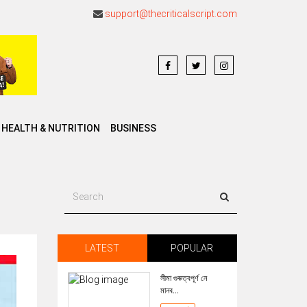
support@thecriticalscript.com
HEALTH & NUTRITION
BUSINESS
LATEST
POPULAR
সীমা গুৰুত্বপূৰ্ণ নে
মানব...