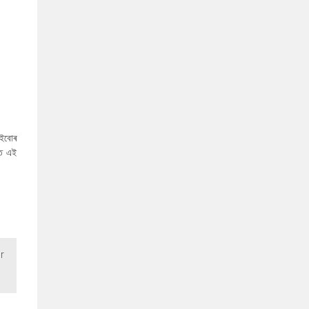
এইবোৰ
তে এই
r