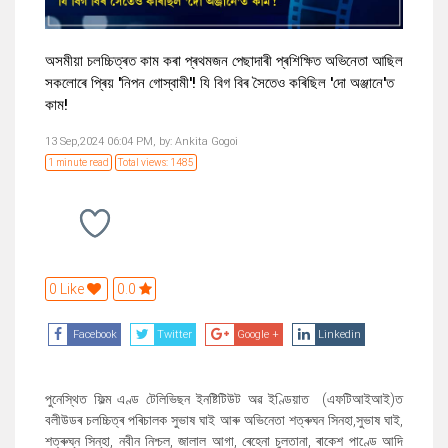
অসমীয়া চলচ্চিত্ৰত কাম কৰা প্ৰথমজন পেছাদাৰী প্ৰশিক্ষিত অভিনেতা আছিল
সকলোৰে প্ৰিয় 'নিপন গোস্বামী'! যি বিগ বিৰ সৈতেও কৰিছিল 'দো অঞ্জানে'ত
কাম!
13 Sep,2024 06:04 PM,
by:
Ankita Gogoi
1 minute read
Total views: 1485
0 Like
0.0
Facebook
Twitter
Google +
Linkedin
পুনেস্থিত ফিল্ম এণ্ড টেলিভিছন ইনষ্টিটিউট অৱ ইণ্ডিয়াত (এফটিআইআই)ত
বলীউডৰ চলচ্চিত্ৰ পৰিচালক সুভাষ ঘাই আৰু অভিনেতা শত্ৰুঘন সিনহা,সুভাষ ঘাই,
শত্ৰুঘ্ন সিন্‌হা, নবীন নিশ্চল, জালাল আগা, ৰেহেনা চুলতানা, ৰাকেশ পাণ্ডে আদি