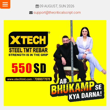
Toggle
09 AUGUST, SUN 2026
navigation
support@thecriticalscript.com