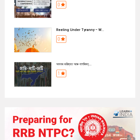
0
Reeling Under Tyranny – W...
0
অসমৰ ভৱিষ্যত আৰু নাগৰিকত্...
1