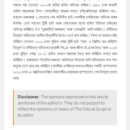
পাছৰে পৰা তেখেতে ১০০-ৰো অধিক ছবিত অভিনয় কৰিছে। ১৯৮১ চনৰ আজলী
নবৌৰ পাছৰেপৰা নিপন গোস্বামীয়ে নায়কৰ লগতে চৰিত্ৰাভিনয়ো কৰিবলৈ লয়।
ডক্তৰ বেজবৰুৱা‌ ২ তেখেতৰ শেষ অভিনীত ছবি।অসমীয়া চলচ্চিত্ৰত অভিনয় কৰাৰ
উপৰিও তেওঁ সাতখন হিন্দী ছবি আৰু কেইখনমান বাংলা ছবিত বিভিন্ন চৰিত্ৰত
অভিনয় কৰিছিল, য’ত ‘তুষাৰতীৰ্থ অমৰনাথ’ আৰু ‘দেবাঞ্জলি’ আদি আছিল। বলীউডৰ
বিখ্যাত অভিনেতা আশীষ বিদ্যাৰ্থীৰ সৈতেও তেওঁ কাম কৰিছে। নিপন দা নামেৰে বেছি
পৰিচিত তেখেতে ২০০১ চনত মুক্তি পোৱা হিন্দী ছবি "দমন: এ ভিক্টিম অৱ মেৰিটেল
ভিলেন্স"ত বলীউডৰ অভিনেতা ছায়াজী শিণ্ডে আৰু ৰবীনা টেণ্ডনৰ সৈতে আৰু ২০১৪
চনত মুক্তি পোৱা '১৮.১১' ছবিত গুলচন গ্ৰভাৰৰ সৈতে কাম কৰিছিল লগতে কাম
কৰিছিল। ভ্ৰাম্যমাণ থিয়েটাৰ মঞ্চতো আধিপত্য বিস্তাৰ কৰি অভিনয়েৰে লাখ লাখ
মানুহৰ তেওঁ হৃদয় জয় কৰিছিল।অসমীয়া চলচ্চিত্ৰ জগতৰ মহীৰূহ গৰাকী হাস্পতালত
২০২২ চনৰ ২৩ অক্টোবৰ তাৰিখে মহানগৰীৰ নেমকেয়াৰ হাস্পতালত শেষ নিশ্বাস ত্যাগ
কৰে৷
Disclaimer:
The opinions expressed in this article
are those of the author's. They do not purport to
reflect the opinions or views of The Critical Script or
its editor.