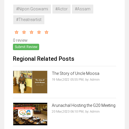
#Nipon Goswami
#Actor
#Assam
#Theatreartist
0 review
Submit Review
Regional Related Posts
The Story of Uncle Moosa
19 Mar,2022 05:55 PM,
by:
Admin
Arunachal Hosting the G20 Meeting
20 Mar,2023 06:10 PM,
by:
Admin