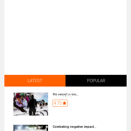
LATEST
POPULAR
সীমা গুৰুত্বপূৰ্ণ নে মানব...
4.75
Combating negative impact...