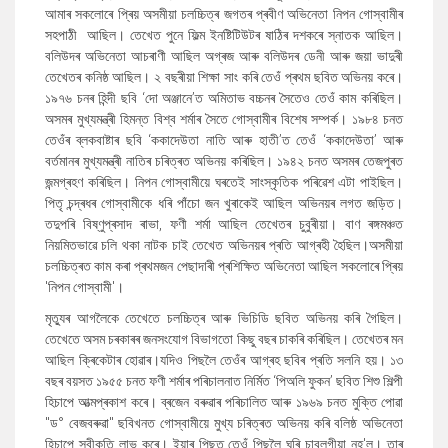
আমাৰ সকলোৰে প্ৰিয় অসমীয়া চলচ্চিত্ৰ জগতৰ প্ৰবীণ অভিনেতা নিপন গোস্বামীৰ
সহপাঠী আছিল।‌ তেখেত পুনে ফিল্ম ইনষ্টিটিউটৰ ষাঠিৰ দশকৰে স্নাতক আছিল।
বলিউদৰ অভিনেতা আচৰাণী আছিল অগ্ৰজ আৰু বলিউদৰ ডেনী আৰু জয়া ভাদুৰী
তেখেতৰ কনিষ্ঠ আছিল। ২ বছৰীয়া শিক্ষা সাং কৰি তেওঁ প্ৰথম ছবিত অভিনয় কৰে।
১৯৭৬ চনৰ হিন্দী ছবি ‘দো অঞ্জানে’ত অমিতাভ বচ্চনৰ সৈতেও তেওঁ কাম কৰিছিল।
অসমৰ মুখ্যমন্ত্ৰী হিমন্ত বিশ্ব শৰ্মাৰ সৈতে গোস্বামীৰ বিশেষ সম্পৰ্ক। ১৯৮৪ চনত
তেওঁৰ ব্লকবাষ্টাৰ ছবি ‘ককাদেউতা নাতি আৰু হাতী’ত তেওঁ ‘ককাদেউতা’ আৰু
বৰ্তমানৰ মুখ্যমন্ত্ৰী নাতিৰ চৰিত্ৰত অভিনয় কৰিছিল। ১৯৪২ চনত অসমৰ তেজপুৰত
জন্মগ্ৰহণ কৰিছিল। নিপন গোস্বামীয়ে ঘৰতেই সাংস্কৃতিক পৰিৱেশ এটা পাইছিল।
পিতৃ চন্দ্ৰধৰ গোস্বামীকে ধৰি পাঁচো জন খুৰাকেই আছিল অভিনয়ৰ লগত জড়িত।
তদুপৰি বিষ্ণুপ্ৰসাদ ৰাভা, ফণী শৰ্মা আছিল তেখেতৰ চুবুৰীয়া। বাণ ৰঙ্গমঞ্চত
নিয়মিতভাৱে চলি থকা নাটক চাই তেখেত অভিনয়ৰ প্ৰতি আগ্ৰহী হৈছিল।অসমীয়া
চলচ্চিত্ৰত কাম কৰা প্ৰথমজন পেছাদাৰী প্ৰশিক্ষিত অভিনেতা আছিল সকলোৰে প্ৰিয়
'নিপন গোস্বামী'।
মৃত্যুৰ আগলৈকে তেখেতে চলচ্চিত্ৰ আৰু ভিচিডি ছবিত অভিনয় কৰি গৈছিল।
তেখেতে অসম চৰকাৰৰ জনসংযোগ বিভাগতো কিছু বছৰ চাকৰি কৰিছিল। তেখেতৰ মন
আছিল ক্ৰিকেটাৰ হোৱাৰ।যদিও পিছলৈ তেওঁৰ আগ্ৰহ ছবিৰ প্ৰতি সলনি হয়। ১৩
বছৰ বয়সত ১৯৫৫ চনত ফণী শৰ্মাৰ পৰিচালনাত নিৰ্মিত ‘পিঅলি ফুকন’ ছবিত শিশু শিল্পী
হিচাপে আত্মপ্ৰকাশ কৰে। ব্ৰজেন বৰুৱাৰ পৰিচালিত আৰু ১৯৬৯ চনত মুক্তি পোৱা
"ড° বেজবৰুৱা" ছবিখনত গোস্বামীয়ে মুখ্য চৰিত্ৰত অভিনয় কৰি বলিষ্ঠ অভিনেতা
হিচাপে স্বীকৃতি লাভ কৰে। ইয়াৰ পিছত তেওঁ পিছলৈ ঘূৰি চাবলগীয়া নহ'ল। তাৰ