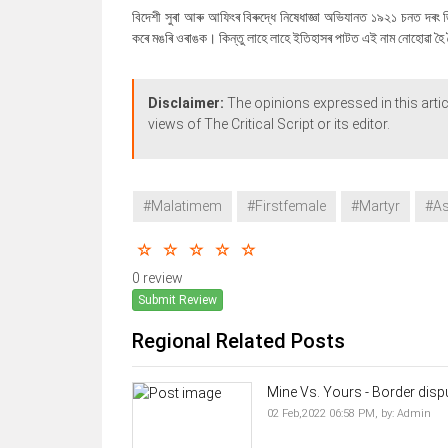
বিদেশী সুৰা আৰু আফিংৰ বিৰুদ্ধে নিষেধাজ্ঞা অভিযানত ১৯২১ চনত দৰং জি
কৰে মঙৰি ওৰাঙক। কিন্তু লাহে লাহে ইতিহাসৰ পাটত এই নাম নোহোৱা হৈ গৈছ
Disclaimer:
The opinions expressed in this artic
views of The Critical Script or its editor.
#Malatimem
#Firstfemale
#Martyr
#A
0 review
Submit Review
Regional Related Posts
Mine Vs. Yours - Border disp
02 Feb,2022 06:58 PM,
by:
Admin