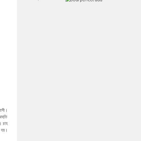
বাসী।
আহুতি
। চাহ
 হয়।