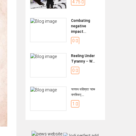
4.75
Combating
negative
impact...
0
Reeling Under
Tyranny – W...
0
অসমৰ ভৱিষ্যত আৰু
নাগৰিকত্...
1