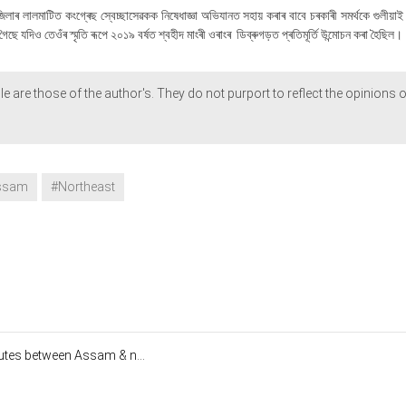
লাৰ লালমাটিত কংগ্ৰেছ স্বেচ্ছাসেৱকক নিষেধাজ্ঞা অভিযানত সহায় কৰাৰ বাবে চৰকাৰী সমৰ্থকে গুলীয়াই 
ে যদিও তেওঁৰ স্মৃতি ৰূপে ২০১৯ বৰ্ষত শ্বহীদ মাংৰী ওৰাংৰ ডিব্ৰুগড়ত প্ৰতিমূৰ্তি উন্মোচন কৰা হৈছিল।
le are those of the author's. They do not purport to reflect the opinions o
ssam
#Northeast
utes between Assam & n...