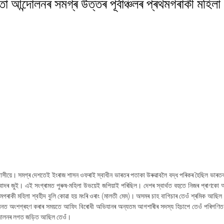
া আন্দোলনৰ সমগ্ৰ উত্তৰ পূৰ্বাঞ্চলৰ প্ৰথমগৰাকী মহিলা
েশবাসীয়ে। সমগ্ৰ দেশতেই ইংৰাজ শাসন ওফৰাই স্বাধীন ভাৰতৰ পতাকা উৰুৱাবলৈ বদ্ধ পৰিকৰ হৈছিল ভাৰত
িবাদৰ জুই। এই সংগ্ৰামত পুৰুষ-মহিলা উভয়েই জপিয়াই পৰিছিল। দেশৰ স্বাৰ্থত বহুতে নিজৰ প্ৰাণকো 
থমগৰাকী মহিলা শ্বহীদ বুলি কোৱা হয় মংৰি ওৰাং (মালতী মেম)। অসমৰ চাহ বাগিচাৰ তেওঁ শ্ৰমিক আছিল
লনত অংশগ্ৰহণ কৰাৰ সময়তে আফিং বিৰোধী অভিযানৰ অন্যতম আগশাৰীৰ সদস্য হিচাপে তেওঁ পৰিগণিত
আন্দোলনৰ লগত জড়িত আছিল তেওঁ।