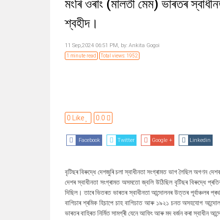
মংৰি ওৰাং (মালতী মেম) ভাৰতৰ স্বাধীনত
শ্বহীদ।
11 Sep,2024 06:51 PM,
by:
Ankita Gogoi
1 minute read
Total views: 1952
0 Like
0.0
Facebook
Twitter
Google +
Linkedin
বৃটিছৰ বিৰুদ্ধে দেশজুৰি চলা স্বাধীনতা সংগ্ৰামত ভাগ লৈছিল অগণন দ
দেশৰ স্বাধীনতা সংগ্ৰামত অসমতো জ্বলি উঠিছিল বৃটিছৰ বিৰুদ্ধে প্ৰত
দিছিল। তাৰে ভিতৰত ভাৰতৰ স্বাধীনতা আন্দোলনৰ উত্তৰ পূৰ্বাঞ্চলৰ প্ৰ
বাগিচাৰ শ্ৰমিক হিচাপে চাহ বাগিচাত আৰু ১৯২১ চনত অসহযোগ আন্দো
ভাৰতৰ বাহিৰত নিৰ্মিত সামগ্ৰী যেনে আফিং আৰু মদ বৰ্জন কৰা স্বাধীন 