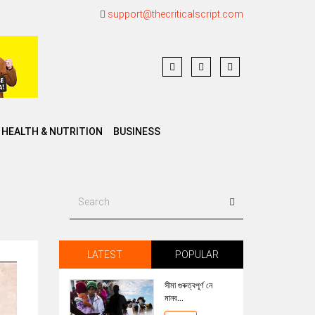
support@thecriticalscript.com
HEALTH & NUTRITION
BUSINESS
LATEST
POPULAR
সীমা গুৰুত্বপূৰ্ণ নে
মানব...