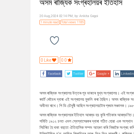
অসম ৰাজ্যিক সংগ্ৰহালয়ৰ ইতিহাস
20 Aug,2024 02:14 PM,
by:
Ankita Gogoi
1 minute read
Total views: 1185
0 Like
0.0
Facebook
Twitter
Google +
Linkedin
অসম ৰাজ্যিক সংগ্ৰহালয় উত্তৰ-পূব ভাৰতৰ মুখ্য সংগ্ৰহালয়। এই সংগ্ৰ
ৰবাৰ্ট ৰেইডৰ দ্বাৰা এই‌ সংগ্ৰহালয় মুকলি কৰা হৈছিল। অসম ৰাজ্যিক সং
অধীনত ৰাখে। পি ডি চৌধুৰী আছিল সংগ্ৰহালয়টোৰ প্ৰথম সঞ্চালক। ১৯৮৩ চ
অসম ৰাজ্যিক সংগ্ৰহালয়ৰ ইতিহাস আৰম্ভ হয় কুৰি শতিকাৰ আৰম্ভণিত।সং
সমিতি ১৯১২ চনত এদল স্বেস্বাসেৱকৰ দ্বাৰা গঠিত হোৱা এক সংস্থান।ত
সিচঁৰিত হৈ থকা বহুতো ঐতিহাসিক সম্পদ আহৰণ কৰি নিজাকৈ সংগ্ৰহ কৰি
উলিয়াইছিল য'ত আছিল শিলাচিত্ৰ আৰু ভিন ভিন সামগ্ৰী। ৰাজ্যিক 