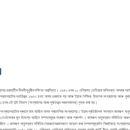
হালয় গুৱাহাটীৰ দীঘলীপুখুৰীৰ দক্ষিণত অৱস্থিত। ১৯৪০ চনৰ ২১ এপ্ৰিলত তেতিয়াৰ অবিভক্ত অসমৰ গৱৰ্ণ
গ্ৰহালয়টোৰ দ্বায়িত্ত্ব ১৯৫৩ চনত অসম চৰকাৰে লয় আৰু ইয়াক শৈক্ষিক বিভাগৰ সংগ্ৰহালয় আৰু পুৰাতত
নৰ এই দুটা বিভাগ (সংগ্ৰহালয় আৰু পুৰাতত্ত্ব সঞ্চালকালয়) পৃথক কৰা হয়।
গ্ৰহালয়টোৰ প্ৰথমে নাম আছিল অসম প্ৰাদেশিক সংগ্ৰহালয়। ইয়াৰ প্ৰতিষ্ঠাপক সংস্থান কামৰূপ অনুস
েওঁলোকৰ মূল উদ্দেশ্য আছিল সম্পদসমূহৰ সংৰক্ষণ আৰু প্ৰদৰ্শন । কামৰূপ অনুসন্ধান সমিতিয়ে অঞ্
ছিল । কামৰূপ অনুসন্ধান সমিতিৰ স্বেচ্ছাসেৱকসকলে আহৰণ কৰা সম্পদসমূহকলৈ নিজাকৈয়ে সংগ্ৰহালয়
সংগ্ৰহালয়টো ১৯৪০ চনৰ ২১ এপ্রিলত তেতিয়াৰ অবিভক্ত অসমৰ গৱৰ্ণৰ ৰবাৰ্ট ৰীডে মুকলি কৰিছি