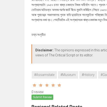
সংগ্ৰহালয়টো ১৯৫৩ চনত ৰাজ্য চৰকাৰে নিজৰ অধীনলৈ আনে। প্রথম অৱ
তেতিয়াৰ অবিভক্ত অসমৰ গৱৰ্ণৰ ৰবাৰ্ট ৰীডে মুকলি কৰিছিল।পিছত ১৯৫৩ 
আৰু পুৰাতত্ত্ব সঞ্চালকালয় পৃথক কৰি দুয়োটাকে সাংস্কৃতিক পৰিক্ৰম
সংগ্ৰহালয় কৰা হয়। শেহতীয়াকৈ এই সংগ্ৰহালয়ক ৰাজ্য চৰকাৰৰ নতুন বি
তথ্য সংগৃহীত
Disclaimer:
The opinions expressed in this artic
views of The Critical Script or its editor.
#Assamstate
#Museum
#History
#Ga
0 review
Submit Review
Regional Related Posts