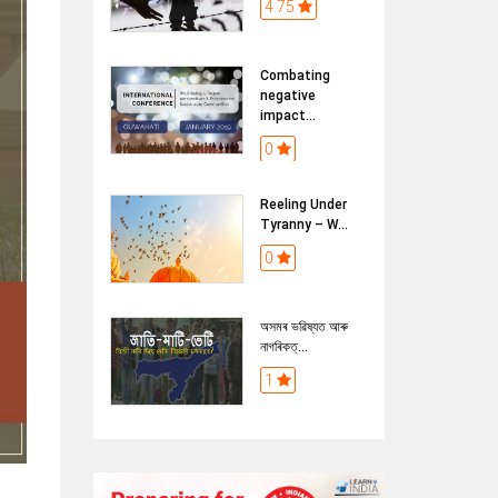
4.75
Combating
negative
impact...
0
Reeling Under
Tyranny – W...
0
অসমৰ ভৱিষ্যত আৰু
নাগৰিকত্...
1