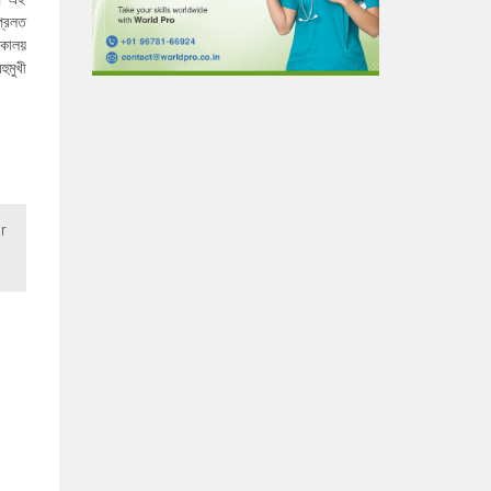
্রিলত
কালয়
ুমুখী
r