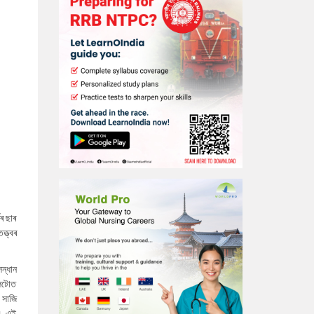
ৰ ছাৰ
্ত্বৰ
ন্ধান
চলটোত
 সাজি
ল। এই