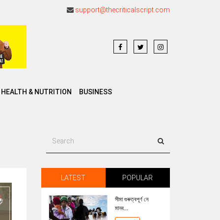
support@thecriticalscript.com
HEALTH & NUTRITION
BUSINESS
LATEST
POPULAR
সীমা গুৰুত্বপূৰ্ণ নে
মানব...