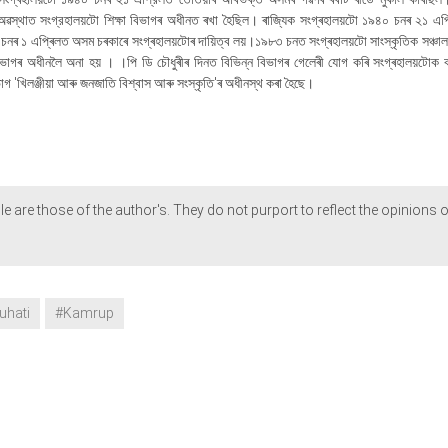
স্থাত সংগ্রহালয়টো শিক্ষা বিভাগৰ অধীনত ৰখা হৈছিল। ৰাজ্যিক সংগ্ৰহালয়টো ১৯৪০ চনৰ ২১ এপ
চনৰ ১ এপ্ৰিলত অসম চৰকাৰে সংগ্ৰহালয়টোৰ দায়িত্ব লয়।১৯৮৩ চনত সংগ্ৰহালয়টো সাংস্কৃতিক সঞ্চাল
া বিভাগৰ অধীনলৈ অনা হয় । ।পি ডি চৌধুৰীৰ দিনত বিভিন্ন বিভাগৰ গেলেৰী যোগ কৰি সংগ্ৰহালয়টোক বহ
ভাগ 'খিলঞ্জীয়া আৰু জনজাতি বিশ্বাস আৰু সংস্কৃতি'ৰ অধীনস্থ কৰা হৈছে।
le are those of the author's. They do not purport to reflect the opinions o
uhati
#Kamrup