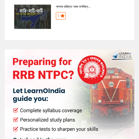
অসমৰ ভৱিষ্যত আৰু নাগৰিকত্...
1