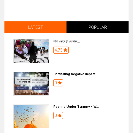
LATEST
POPULAR
সীমা গুৰুত্বপূৰ্ণ নে মানব...
4.75
Combating negative impact...
0
Reeling Under Tyranny – W...
0