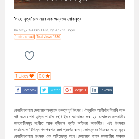
'লাহো নৃত্য' মেঘালয়ৰ এক অন্যতম লোকনৃত্য
04 May,2024 06:21 PM,
by:
Ankita Gogoi
1 minute read
Total views: 1830
1 Likes
0.0
Facebook
Twitter
Google +
Linkedin
বেহাদিনখালাম মেঘালয়ৰ অন্যতম গুৰুত্বপূৰ্ণ উৎসৱ। ঐশ্বৰিক আশীৰ্বাদ বিচাৰি আৰু
দুষ্ট আত্মাৰ পৰা মুক্তি পাবলৈ বছৰি ইয়াৰ আয়োজন কৰা হয়।মেঘালয়ৰ জনজাতীয়
জনগোষ্ঠীসমূহ সংগীত আৰু ক্ৰীড়াৰ প্ৰতি অতিশয় আকৰ্ষিত। এই উৎসৱত
তেওঁলোকে বিভিন্ন পৰম্পৰাগত কলা প্ৰদৰ্শন কৰে। লোকনৃত্যৰ ভিতৰত লাহো নৃত্য
বেহাদিনখালাম উৎসৱৰ এক অবিচ্ছেদ্য অংগ।মেঘালয়ৰ পানাৰ জনজাতীয় সমাজৰ