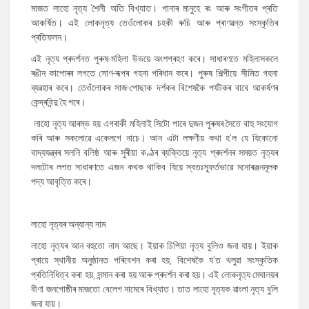
মাজত লাহো নৃত্য শৈলী অতি বিখ্যাত। পানাৰ মানুহে ৰং আৰু সংগীতৰ প্ৰতি
আকৰ্ষিত। এই লোকনৃত্য তেওঁলোকৰ চহকী ৰুচি আৰু প্ৰাণৱন্ত সংস্কৃতিৰ
প্ৰতিফলন।
এই নৃত্য প্ৰদৰ্শনত পুৰুষ-মহিলা উভয়ে অংশগ্ৰহণ কৰে। সাধাৰণতে মহিলাসকলে
ৰঙীন কাপোৰৰ লগতে সোণ-ৰূপৰ গহনা পৰিধান কৰে। পুৰুষ শিল্পীয়ে সীমিত গহনা
ব্যৱহাৰ কৰে। তেওঁলোকৰ সাজ-পোছাক দৰ্শকৰ বিশেষকৈ পৰ্যটকৰ বাবে আকৰ্ষণৰ
কেন্দ্ৰবিন্দু হৈ পৰে।
লাহো নৃত্য আৰম্ভ হয় এগৰাকী মহিলাই সিটো পাৰে দুজন পুৰুষৰ সৈতে বাহু সংযোগ
কৰি আৰু সকলোৱে একেলগে নাচে। আন এটা লক্ষণীয় কথা হ
’
ল যে যিকোনো
বাদ্যযন্ত্ৰৰ সলনি বলিষ্ঠ আৰু সুৰীয়া কণ্ঠৰ ব্যক্তিয়ে নৃত্য প্ৰদৰ্শনৰ সময়ত নৃত্যৰ
দলটোৰ লগত সাধাৰণতে এজন কথক থাকিব যিয়ে স্বতঃস্ফূৰ্তভাৱে মনোৰঞ্জনমূলক
পদ্য আবৃত্তি কৰে।
লাহো নৃত্যৰ অন্যান্য নাম
লাহো নৃত্যৰ আন বহুতো নাম আছে। ইয়াক চিপিয়া নৃত্য বুলিও জনা যায়। ইয়াক
প্ৰায়ে স্থানীয় অনুষ্ঠানত পৰিবেশন কৰা হয়
,
বিশেষকৈ য
’
ত থলুৱা সংস্কৃতিক
প্ৰতিনিধিত্ব কৰা হয়
,
সন্মান কৰা হয় আৰু প্ৰদৰ্শন কৰা হয়। এই লোকনৃত্য মেঘালয়ৰ
বীণা জনগোষ্ঠীৰ মাজতো বেলেগ নামেৰে বিখ্যাত। তাত লাহো নৃত্যক ৱাংলা নৃত্য বুলি
জনা যায়।