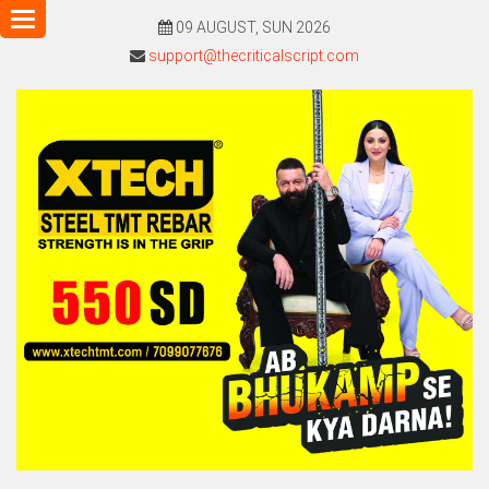
Toggle
09 AUGUST, SUN 2026
navigation
support@thecriticalscript.com