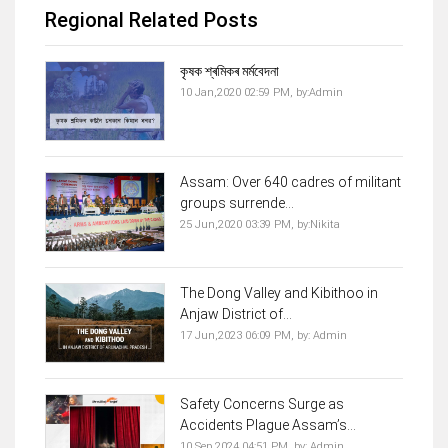
Regional Related Posts
কৃষক শ্ৰমিকৰ মৰ্মবেদনা
10 Jan,2020 02:59 PM,
by:
Admin
Assam: Over 640 cadres of militant
groups surrende...
25 Jun,2020 03:39 PM,
by:
Nikita
The Dong Valley and Kibithoo in
Anjaw District of...
17 Jun,2023 06:09 PM,
by:
Admin
Safety Concerns Surge as
Accidents Plague Assam’s...
10 Sep,2024 04:51 PM,
by:
Admin