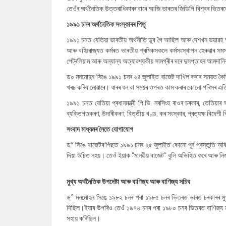
তেওঁৰ অৰ্থনৈতিক উত্তৰাধিকাৰৰ বাবে আজি ভাৰতৰ জিডিপি বিশ্বৰ ভিতৰতে 
১৯৯১ চনৰ অৰ্থনৈতিক সংস্কাৰৰ পিতৃ
১৯৯১ চনত যেতিয়া ভাৰতীয় অৰ্থনীতি ডুব গৈ আছিল আৰু দেশখন ভয়াৱহ 
আৰু বহিঃৰাজ্যত কৰ্মৰত ভাৰতীয় শ্ৰমিকসকলে কৰ্মসংস্থাপন হেৰুৱাৰ স
পেট্ৰলিয়াম আৰু অন্যান্য অত্যাৱশ্যকীয় সামগ্ৰীৰ দৰে দুসপ্তাহৰ আমদানিৰ
ড০ মনমোহন সিঙে ১৯৯১ চনৰ ২৪ জুলাইত বাজেট দাখিল কৰাৰ সময়ত কৈছিল-
খৰচ কৰিব নোৱাৰে। ধাৰৰ ধন বা সময়ৰ ওপৰত কাম কৰাৰ কোনো পৰিসৰ এতিয
১৯৯১ চনত যেতিয়া প্ৰধানমন্ত্ৰী পি.ভি. নৰসিংহ ৰাওৰ চৰকাৰ, তেতিয়া
ব্যক্তিগতকৰণ, উদাৰীকৰণ, বিত্তীয় খণ্ড, কৰ সংস্কাৰ, প্ৰত্যক্ষ বিদেশী
সংবাদ মাধ্যমৰ সৈতে যোগাযোগ
ড° সিঙে বাজেটৰ পিছত ১৯৯১ চনৰ ২৫ জুলাইত কোনো পূৰ্ব প্ৰস্তুতি অবিহ
দিয়া উচিত নহয়। তেওঁ ইয়াক "মানৱীয় বাজেট" বুলি অভিহিত কৰে আৰু নি
মুখ্য অৰ্থনৈতিক উপদেষ্টা আৰু বাণিজ্য আৰু বাণিজ্য সচিব
ড° মনমোহন সিঙে ১৯৮২ চনৰ পৰা ১৯৮৫ চনৰ ভিতৰত ভাৰত চৰকাৰৰ মুখ্য অ
দিছিল।ইয়াৰ উপৰিও তেওঁ ১৯৭৬ চনৰ পৰা ১৯৮০ চনৰ ভিতৰত বাণিজ্য মন্ত্ৰা
সহায় কৰিছিল।