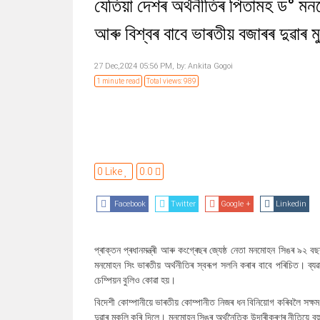
যেতিয়া দেশৰ অৰ্থনীতিৰ পিতামহ ড° মন
আৰু বিশ্বৰ বাবে ভাৰতীয় বজাৰৰ দুৱাৰ 
27 Dec,2024 05:56 PM,
by:
Ankita Gogoi
1 minute read
Total views: 989
0 Like
0.0
Facebook
Twitter
Google +
Linkedin
প্ৰাক্তন প্ৰধানমন্ত্ৰী আৰু কংগ্ৰেছৰ জ্যেষ্ঠ নেতা মনমোহন সিঙৰ ৯২
মনমোহন সিং ভাৰতীয় অৰ্থনীতিৰ স্বৰূপ সলনি কৰাৰ বাবে পৰিচিত। ব্
চেম্পিয়ন বুলিও কোৱা হয়।
বিদেশী কোম্পানীয়ে ভাৰতীয় কোম্পানীত নিজৰ ধন বিনিয়োগ কৰিবলৈ সক্ষ
দুৱাৰ মুকলি কৰি দিলে। মনমোহন সিঙৰ অৰ্থনৈতিক উদাৰীকৰণৰ নীতিয়ে বহ