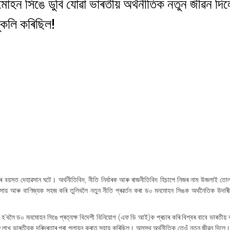
মোহন সিঙে ডুবি যোৱা ভাৰতীয় অৰ্থনীতিক নতুন জীৱন দিল
মুকলি কৰিছিল!
 বছৰ বয়সত দেহাৱসান ঘটে। অৰ্থনীতিবিদ, নীতি নিৰ্ধাৰক আৰু ৰাজনীতিবিদ হিচাপে নিজৰ নাম উজলাই তো
যৱসায় আৰু বাণিজ্যক সহজ কৰি তুলিবলৈ নতুন নীতি প্ৰৱৰ্তন কৰা ড০ মনমোহন সিঙক অৰ্থনৈতিক উদাৰ
ম হ’বলৈ ড০ মনমোহন সিঙে প্ৰত্যক্ষ বিদেশী বিনিয়োগ (এফ ডি আই)ক প্ৰচাৰ কৰি বিশ্বৰ বাবে ভাৰতীয় 
ু লাখ ভাৰতীয়ক দৰিদ্ৰতাৰ পৰা পলায়ন কৰাত সহায় কৰিছিল। অসুস্থ অৰ্থনীতিক তেওঁ নতুন জীৱন দিলে