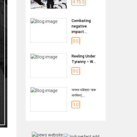
4.75
Combating
negative
impact...
0
Reeling Under
Tyranny – W...
0
অসমৰ ভৱিষ্যত আৰু
নাগৰিকত্...
1