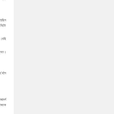
হৈছিল
 যিটো
 বেছি
ত্বত।
হ’বলৈ
ামৰ্শ
ভাৰতক