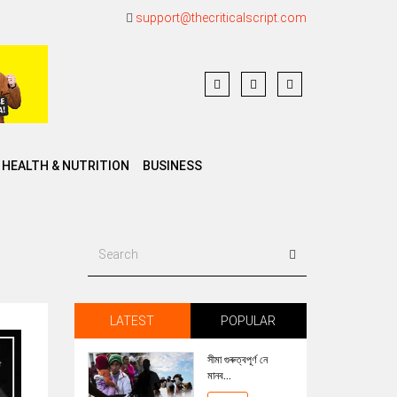
support@thecriticalscript.com
HEALTH & NUTRITION
BUSINESS
LATEST
POPULAR
সীমা গুৰুত্বপূৰ্ণ নে
মানব...