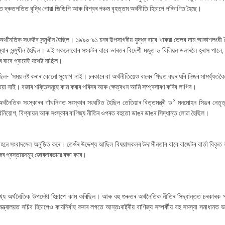
দ্ৰুতগতিত বৃদ্ধি পোৱা জিডিপি আৰু বিশ্বৰ পঞ্চম বৃহত্তম অৰ্থনীতি হিচাপে পৰিগণিত হৈছে।
অৰ্থনৈতিক সংকটৰ সন্মুখীন হৈছিল। ১৯৯০-৯১ চনৰ উপসাগৰীয় যুদ্ধৰ বাবে খাৰুৱা তেলৰ দাম আকাশলংঘী 
মস্যাৰ সন্মুখীন হৈছিল। এই সকলোবোৰ সংকটৰ বাবে ভাৰতৰ বিদেশী মজুত ৬ বিলিয়ন ডলাৰলৈ হ্ৰাস পালে,
 বাবে প্ৰায়েই যথেষ্ট নাছিল।
 ‘সময় নষ্ট কৰাৰ কোনো সুযোগ নাই। চৰকাৰে বা অৰ্থনীতিয়েও বছৰৰ পিছত বছৰ ধৰি নিজৰ সামৰ্থ্যতকৈ
়া নাই। বজাৰ শক্তিসমূহে কাম কৰাৰ পৰিসৰ আৰু ক্ষেত্ৰখন আমি সম্প্ৰসাৰণ কৰিব লাগিব।
ৰ অৰ্থনৈতিক সংস্কাৰৰ গাঁথনিগত সংস্কাৰ সংঘটিত হৈছিল তেতিয়াৰ বিত্তমন্ত্ৰী ড° মনমোহন সিঙৰ নেতৃ
 বিনিয়োগ, বিশ্বায়ন আৰু সংস্কাৰ বাণিজ্য নীতিৰ ওপৰত বহুতো ডাঙৰ ডাঙৰ সিদ্ধান্ত লোৱা হৈছিল।
নে সংবাদমেল অনুষ্ঠিত কৰে। তেওঁৰ উদ্দেশ্য আছিল বিষয়াসকলৰ উদাসীনতাৰ বাবে বাজেটৰ বাৰ্তা বিকৃত 
জৰ প্ৰস্তাৱসমূহ জোৰদাৰভাৱে ৰক্ষা কৰে।
ৰ্থনৈতিক উপদেষ্টা হিচাপে কাম কৰিছিল। আৰু বহু গুৰুতৰ অৰ্থনৈতিক নীতিৰ সিদ্ধান্তত চৰকাৰক পৰ
লয়ত সচিব হিচাপেও কাৰ্যনিৰ্বাহ কৰাৰ লগতে আন্তঃৰাষ্ট্ৰীয় বাণিজ্য সম্পৰ্কীয় বহু সমস্যা সমাধানত 