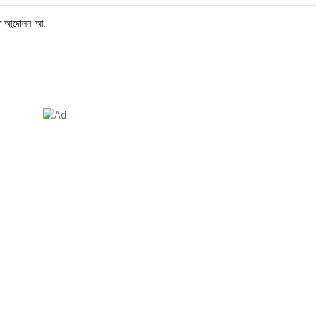
া আন্দোলন' আ...