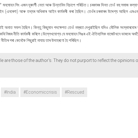
া ড° মনমোহন সিং এজন দূৰদৰ্শী নেতা আৰু চিন্তাবিদ হিচাপে পৰিচিত। চৰকাৰৰ দিনত তেওঁ বহু সমাজ কল্যা
য়তা আইন (এনৰেগা) আৰু তথ্যৰ অধিকাৰ আইন কাৰ্যকৰী কৰা হৈছিল। তেওঁৰ চৰকাৰৰ উদ্দেশ্য আছিল এমএন
াই অনাত সফল হৈছিল। কিন্তু কিছুমান পদক্ষেপত তেওঁ নম্ৰতা দেখুৱাইছিল যদিও মৌলিক সংস্কাৰবোৰ 
 কৰি নিজৰ নীতি কাৰ্যকৰী কৰিলে।উল্লেখযোগ্য যে মনমোহন সিঙৰ এই ঐতিহাসিক বাজেটখনে ভাৰতৰ অৰ্থ
 নীতিৰ পৰা কেনেকৈ পিছুৱাই নাযায় তাৰ উদাহৰণো হৈ পৰিছিল।
le are those of the author's. They do not purport to reflect the opinions o
#India
#Economiccrisis
#Rescued