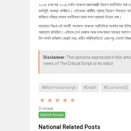
২০০৪ চনৰ পৰা ২০১৪ চনলৈ ভাৰতৰ প্ৰধানমন্ত্ৰী হিচাপে কাৰ্যনিৰ্বাহ কৰ
কাৰ্যসূচী আৰম্ভ কৰিছিল। এইবোৰত ৰাষ্ট্ৰীয় গ্ৰাম্য নিয়োগ নিশ্চ
জৰিয়তে দৰিদ্ৰ লোকক সবলীকৰণ আৰু শাসন ব্যৱস্থা উন্নত কৰা।
মনমোহন সিঙৰ এই সাহসী পদক্ষেপে ভাৰতক অৰ্থনৈতিক সংকটৰ পৰা উলিয়
অৱস্থাত ৰাখিছিল। এইদৰে তেওঁ চৰকাৰ আৰু দলৰ মাজত সমন্বয় স্থাপন
দিশ সলনি কৰিবলৈ যোৱাই নহয়, কঠিন পৰিস্থিতিতো এজন দৃঢ় নেতাই নিজৰ
Disclaimer:
The opinions expressed in this artic
views of The Critical Script or its editor.
#Monmohansingh
#Death
#Economist]
0 review
Submit Review
National Related Posts