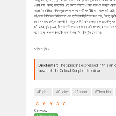
পোৱা যায়, কিন্তু সকলোৱে এই কথাত সহমত পোষণ কৰে যে আছাম ৰেইলৱে
কামত নিয়োজিত অভিযন্তাসকলে কামত হাতী লগাইছিল। আৰু এই হাতীৰে ভ
ইণ্ডিয়া লিমিটেডৰ ইতিহাসত এই হাতীৰ কাহিনীটোৰ কথা নাই, কিন্তু পূ
হোৱাৰ পাছত লে'কে যন্ত্ৰ-পাতি, মানুহ গোটাই কম ১৮৮৯ চনৰ ছেপ্টেম্
চলি ৬৬২ ফুট (২০২ মিটাৰ) গভীৰতালৈকে যায়। এই সময়ছোৱাতে লে'কে শ্
হয়। তাৰ পৰাও অঞ্চলটোৰ নাম ডিগবৈ হ'ব পাৰি বুলি কোৱা হয়।
তথ্য সংগৃহীত
Disclaimer:
The opinions expressed in this artic
views of The Critical Script or its editor.
#Digboi
#Oilcity
#Assam
#Tinsukia
0 review