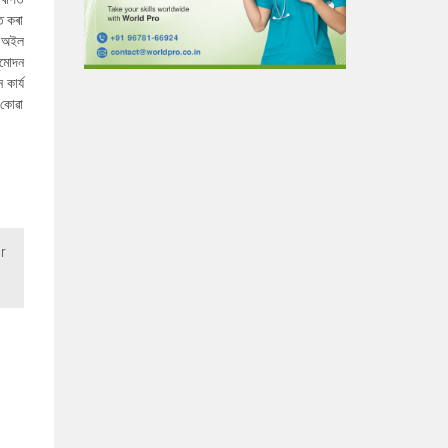
ত কৰা
 অ‌ইল
ুমোদন
কাৰ্য
 কোৱা
r