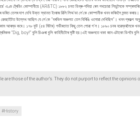
' এণ্ড ট্ৰেডিং কোম্পানীয়ে (AR&TC) ১৮৮২ চনত ডিব্ৰু-শদিয়া ৰেল পথচোৱা লিডুলৈকে সম্প্ৰসাৰি
ৰিত তেলৰ দাগ দেখি উক্ত স্থানত ইংৰাজ ৱিলি লিঅ'ভা লে'কে কোম্পানীক খনন কৰিবলৈ সন্মত কৰায়।
ৰ্বৰ ৱেবছাইটত উল্লেখ আছিল যে লে'কে "বৰভিল অঞ্চলত তেল বিৰিঙি ওলোৱা দেখিছিল"। খনন প্ৰকল্প অন
বৰত কাম আৰম্ভ কৰে। ১৭৮ ফুট (৫৪ মিটাৰ) গভীৰতাত কিছু তেল পোৱা গ'ল। ১৮৯০ চনৰ নৱেম্বৰলৈকে খনন 
ৰমিকক "Dig, boy!" বুলি চিঞৰা বুলি কাহিনীটোৰ সৃষ্টি হয়।এই অঞ্চলতে থকা জান এটাকো ডিগবৈ বুলি
le are those of the author's. They do not purport to reflect the opinions o
#History