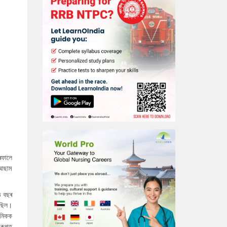
ৰফালে
 আছাম
ঠ বছৰ
িছিল।
ৰমিকক
 ৰূপত