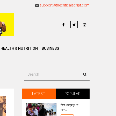
support@thecriticalscript.com
HEALTH & NUTRITION
BUSINESS
LATEST
POPULAR
সীমা গুৰুত্বপূৰ্ণ নে
মানব...