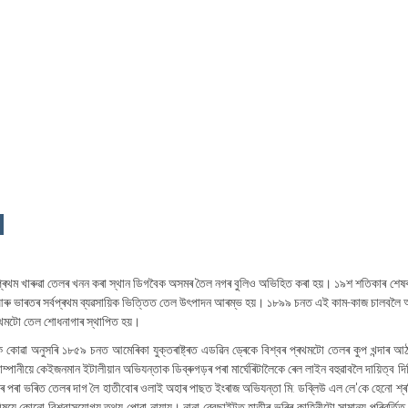
প্ৰথম খাৰুৱা তেলৰ খনন কৰা স্থান ডিগবৈক অসমৰ তৈল নগৰ বুলিও অভিহিত কৰা হয়। ১৯শ শতিকাৰ শেষ
আৰু ভাৰতৰ সৰ্বপ্ৰথম ব্যৱসায়িক ভিত্তিত তেল উৎপাদন আৰম্ভ হয়। ১৮৯৯ চনত এই কাম-কাজ চালবলৈ
ৰথমটো তেল শোধনাগাৰ স্থাপিত হয়।
া অনুসৰি ১৮৫৯ চনত আমেৰিকা যুক্তৰাষ্ট্ৰত এডৱিন ড্ৰেকে বিশ্বৰ প্ৰথমটো তেলৰ কুপ খন্দাৰ আ
নীয়ে কেইজনমান ইটালীয়ান অভিযন্তাক ডিব্ৰুগড়ৰ পৰা মাৰ্ঘেৰিটালৈকে ৰেল লাইন বহুৱাবলৈ দায়িত্ব দ
হাবিৰ পৰা ভৰিত তেলৰ দাগ লৈ হাতীবোৰ ওলাই অহাৰ পাছত ইংৰাজ অভিযন্তা মি: ডব্লিউ এল লে'কে হেনো শ্
়ে কোনো বিশ্বাসযোগ্য তথ্য পোৱা নায়ায। নানা ৱেবছাইটত হাতীৰ ভৰিৰ কাহিনীটো সামান্য পৰিৱৰ্তিত