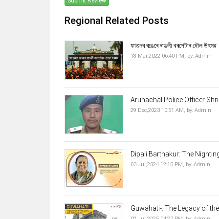
Submit Review
Regional Related Posts
ফাগুনৰ ৰঙেৰে ৰাঙলী বৰপেটাৰ দৌল উৎসৱ
18 Mar,2022 06:40 PM,
by:
Admin
Arunachal Police Officer Shri
29 Dec,2023 10:51 AM,
by:
Admin
Dipali Barthakur: The Nightin
03 Jul,2024 12:10 PM,
by:
Admin
Guwahati-: The Legacy of the 
02 Jul,2025 04:27 PM,
by:
Admin