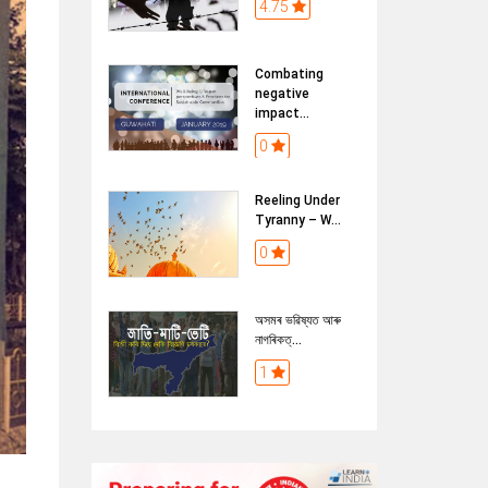
4.75
Combating
negative
impact...
0
Reeling Under
Tyranny – W...
0
অসমৰ ভৱিষ্যত আৰু
নাগৰিকত্...
1