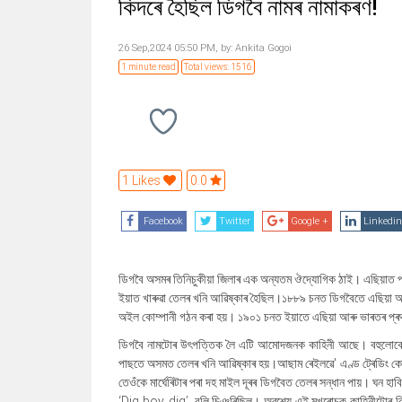
কিদৰে হৈছিল ডিগবৈ নামৰ নামাকৰণ!
26 Sep,2024 05:50 PM,
by:
Ankita Gogoi
1 minute read
Total views: 1516
1 Likes
0.0
Facebook
Twitter
Google +
Linkedin
ডিগবৈ অসমৰ তিনিচুকীয়া জিলাৰ এক অন্যতম ঔদ্যোগিক ঠাই। এছিয়াত 
ইয়াত খাৰুৱা তেলৰ খনি আৱিষ্কাৰ হৈছিল।১৮৮৯ চনত ডিগবৈতে এছিয়া 
অ‌ইল কোম্পানী গঠন কৰা হয়। ১৯০১ চনত ইয়াতে এছিয়া আৰু ভাৰতৰ প্
ডিগবৈ নামটোৰ উৎপত্তিক লৈ এটি আমোদজনক কাহিনী আছে। বহুলোকে কোৱ
পাছতে অসমত তেলৰ খনি আৱিষ্কাৰ হয়।আছাম ৰেইলৱে' এণ্ড ট্ৰেডিং কোম্পা
তেওঁকে মাৰ্ঘেৰিটাৰ পৰা দহ মাইল দূৰৰ ডিগবৈত তেলৰ সন্ধান পায়। ঘন 
‘Dig boy, dig’, বুলি চিঞৰিছিল। অৱশ্যে এই মুখৰোচক কাহিনীটোৰ বিষয