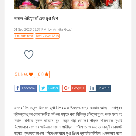
অসমৰ ঐতিহ্যমণ্ডিত মুখা শিল্প
01 Sep,2023 05:37 PM,
by:
Ankita Gogoi
1 minute read
Total views: 7318
5 Likes
0.0
Facebook
Twitter
Google +
Linkedin
অসমৰ শিল্প সমূহৰ ভিতৰত মুখা-শিল্পৰ এক উল্লেখযোগ্য অৱদান আছে। মহাপুৰুষ
শ্ৰীমন্তশঙ্কৰ দেৱৰ অংকীয়া ভাঁওনা সমূহত থকা বিভিন্ন চৰিত্ৰৰ মুখমণ্ডলৰ হুবহু গঢ়
দিৱলৈ শিল্পীয়ে সুদক্ষ হাতেৰে মূখা সমূহ গঢ়ি তোলে।পোন্ধৰ শতিকাতে মুখাই
বিশেষভাৱে ভাওনাৰ অভিনয়ত স্থান পাইছিল। শ্ৰীমন্ত শংকৰদেৱে মাজুলীৰ চামগুৰি
সত্ৰত প্ৰথমতে ভাওনা পৰিবেশনৰ বাবে মুখা শিল্পৰ প্ৰবৰ্তন কৰিছিল।গুৰুজনাই ৰচনা