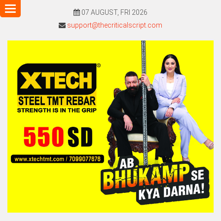
Toggle
07 AUGUST, FRI 2026
navigation
support@thecriticalscript.com