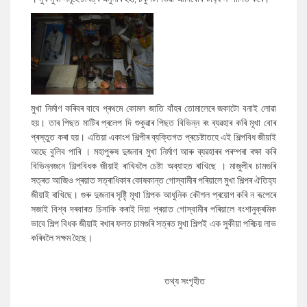
মুখা নিৰ্মাণ কৰিবৰ বাবে প্ৰথমে কোমল জাতি বাঁহৰ তোমালেৰে জকাটো বনাই লোৱা
হয়। তাৰ পিছত মাটিৰ প্ৰলেপ দি শুকুৱাৰ পিছত বিভিন্ন ৰং ব্যৱহাৰ কৰি মূখা বোৰ
প্ৰস্তুত কৰা হয়। এতিয়া একাংশ শিল্পীৰ ব্যক্তিগত প্ৰচেষ্টাতহে এই শিল্পবিধ জীয়াই
আছে বুলিব পাৰি । মহাপুৰুষ দুজনাৰ মুখা নিৰ্মাণ আৰু ব্যৱহাৰৰ পৰম্পৰা ৰক্ষা কৰি
বিভিন্নজনে শিল্পবিধক জীয়াই ৰাখিবলৈ চেষ্টা অব্যাহত ৰাখিছে । মাজুলীৰ চামগুৰি
সত্ৰত আজিও প্ৰয়াত সত্ৰাধিকাৰ কোষকান্ত গোস্বামীৰ পৰিয়ালে মুখা শিল্পৰ ঐতিহ্য
জীয়াই ৰাখিছে। গুৰু দুজনাৰ সৃষ্টিৃ মূখা শিল্পক আধুনিক কৌশল প্ৰয়োগ কৰি ন ৰূপেৰে
সজাই বিশ্ব দৰবাৰত চিনাকি কৰাই দিয়া প্ৰয়াত গোস্বামীৰ পৰিয়ালে বংশানুক্ৰমিক
ভাবে শিল্প বিধক জীয়াই ৰখাৰ ফলত চামগুৰি সত্ৰত মুখা শিল্পই এক সুকীয়া পৰিচয় লাভ
কৰিবলৈ সক্ষম হৈছে।
তথ্য সংগৃহীত