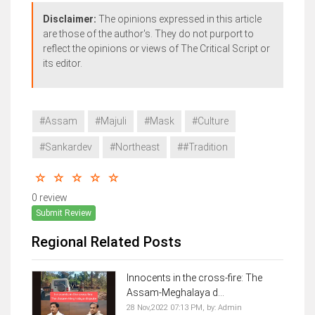
Disclaimer:
The opinions expressed in this article
are those of the author's. They do not purport to
reflect the opinions or views of The Critical Script or
its editor.
#Assam
#Majuli
#Mask
#Culture
#Sankardev
#Northeast
##Tradition
0 review
Submit Review
Regional Related Posts
Innocents in the cross-fire: The
Assam-Meghalaya d...
28 Nov,2022 07:13 PM,
by:
Admin