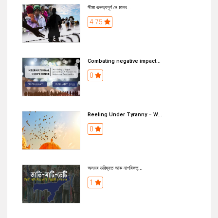
সীমা গুৰুত্বপূৰ্ণ নে মানব...
4.75
Combating negative impact...
0
Reeling Under Tyranny – W...
0
অসমৰ ভৱিষ্যত আৰু নাগৰিকত্...
1