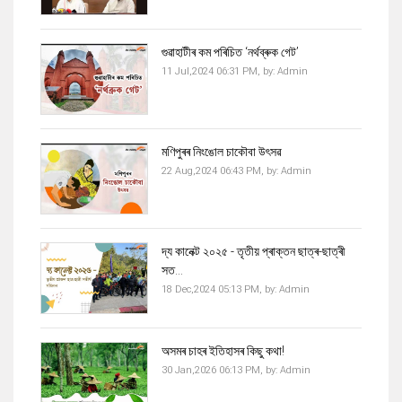
গুৱাহাটীৰ কম পৰিচিত ‘নৰ্থব্ৰুক গেট’
11 Jul,2024 06:31 PM,
by:
Admin
মণিপুৰৰ নিংঙোল চাকৌবা উৎসৱ
22 Aug,2024 06:43 PM,
by:
Admin
দ্য কানেক্ট ২০২৫ - তৃতীয় প্ৰাক্তন ছাত্ৰ-ছাত্ৰী
সত...
18 Dec,2024 05:13 PM,
by:
Admin
অসমৰ চাহৰ ইতিহাসৰ কিছু কথা!
30 Jan,2026 06:13 PM,
by:
Admin