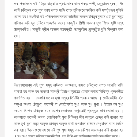
কৰা প্ৰথমখন নাট
‘
চিহ্ন যাত্ৰা
‘
ত প্ৰথমবাৰৰ বাবে গৰুড় পক্ষী
,
চতুড়ানন ব্ৰহ্মা
,
শিৱ
আদি চৰিত্ৰৰ বাবে মুখা হুবহু ৰূপত সাজি তাত তুলিকাৰে অংকিত কৰি সৰ্ম্পূন ৰূপ ফুটাই
তোলা হয়।অংকীয়া নাট পৰিবেশনৰ সময়ত ভাঁৱৰীয়া সকলে চৰিত্ৰানুসাৰে এই মুখা সমূহ
পৰিধান কৰি মূল চৰিত্ৰ প্ৰদৰ্শন কৰে। মাজুলীৰ শিল্পী সকলৰ মূখা-শিল্পৰ সৃষ্টি সমূহ
উল্লেখনীয়। মাজুলী দ্বীপ অসমৰ নৱবৈষ্ণৱী সংস্কৃতিৰ কেন্দ্ৰবিন্দু বুলি বিশ্বাস কৰা
হয়
।
উল্লেখযোগ্য এই মুখা সমুহ নাটকত
,
ভাওনাত
,
ৰাসত চৰিত্ৰত লগত সংগতি ৰাখি
বনোৱা হয় আৰু ঘৰ সজোৱা সামগ্ৰী হিচাপে ব্যৱহৃত হোৱাৰ লগতে বিভিন্ন প্ৰদৰ্শনীত
প্ৰদৰ্শিত হয় । চামগুৰি সত্ৰৰ মুখা সমুহৰ তিনিটা প্ৰকাৰ আছে । সেইকেইটা হ
’
ল
বৰমুখা অথবা চৌমুখা
,
লতকৰী বা লোটোকাই মুখা আৰু মুখ মুখা । ইয়াৰে বৰ মুখা
কোনো বিশেষ চৰিত্ৰৰ বাবে সমগ্ৰ দেহাবয়ৱ দেখুওৱাই প্ৰস্তুত কৰি তোলা হয় ।
আনহাতে লতকৰী অথবা লোটোকাই মুখা বিভিন্ন জীৱ জন্তুক কেন্দ্ৰ কৰি বনোৱা হয়
আৰু মুখ মুখা সমূহ অসুৰৰ চৰিত্ৰ অসুৰৰ তথা ভগৱানৰ চৰিত্ৰ দেখুৱাবৰ বাবে নিৰ্মান
কৰা হয়। উল্লেখযোগ্য যে এই মুখ
মুখা সমূহ এক কৌশল অৱলম্বন কৰি বনোৱা হয়
। মুখ
মুখা সমূহে চৰিত্ৰ অনুসৰি হঁহা
,
চকু টিপিওৱা আদিবোৰ কাৰ্য্য সম্পাদিত কৰে।