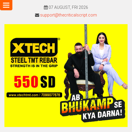
Toggle
07 AUGUST, FRI 2026
navigation
support@thecriticalscript.com