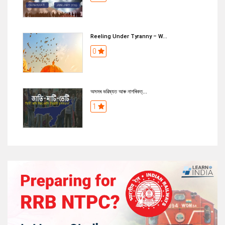
Reeling Under Tyranny – W...
0
অসমৰ ভৱিষ্যত আৰু নাগৰিকত্...
1