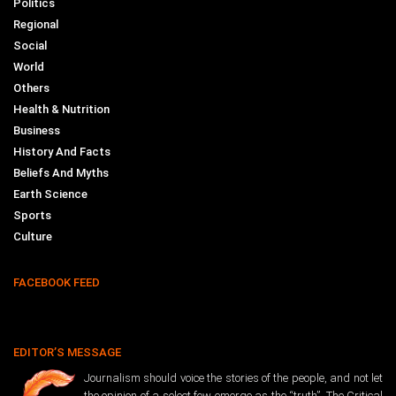
Politics
Regional
Social
World
Others
Health & Nutrition
Business
History And Facts
Beliefs And Myths
Earth Science
Sports
Culture
FACEBOOK FEED
EDITOR’S MESSAGE
Journalism should voice the stories of the people, and not let
the opinion of a select few emerge as the “truth”. The Critical