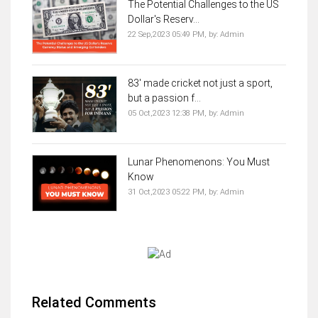
The Potential Challenges to the US
Dollar's Reserv...
22 Sep,2023 05:49 PM,
by:
Admin
83' made cricket not just a sport,
but a passion f...
05 Oct,2023 12:38 PM,
by:
Admin
Lunar Phenomenons: You Must
Know
31 Oct,2023 05:22 PM,
by:
Admin
Related Comments