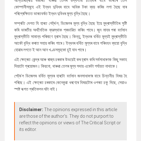
আন্তঃৰাষ্ট্ৰীয় বজাৰত খাৰুৱা তেলৰ উৰ্দ্ধগামী চাহিদাৰ বাবে ভাৰতৰ তেল
কোম্পানীসমূহে এই ইন্ধন দুবিধৰ বাবে অধিক টকা ব্যয় কৰিব লগা হৈছে যাৰ
পৰিপ্ৰেক্ষিতত ভাৰতবৰ্ষত ইন্ধন দুবিধৰ মূল্য বৃদ্ধি হৈছে।
সম্প্ৰতি দেশত যি হাৰত পেট্ৰ’ল, ডিজেলৰ মূল্য বৃদ্ধি হৈছে ইয়ে মুদ্ৰাস্ফীতিৰ সৃষ্টি
কৰি ভাৰতীয় অৰ্থনৈতিক ব্যৱস্থাক প্ৰভাৱিত কৰিব পাৰে। জুন মাহৰ পৰা বৰ্তমান
মুদ্ৰাস্ফীতি সামান্য পৰিমাণে হ্ৰাস হৈছে। কিন্তু, ইন্ধনৰ বৰ্ধিত মূল্যই মুদ্ৰাস্ফীতি
আকৌ বৃদ্ধি কৰাত সহায় কৰিব পাৰে। ইন্ধনৰ বৰ্ধিত মূল্যৰ বাবে পৰিবহন ব্যয়ো বৃদ্ধি
হোৱাৰ লগতে ই আন আন খণ্ডসমূহকো চুই যাব পাৰে।
এই ক্ষেত্ৰত কেন্দ্ৰ আৰু ৰাজ্য চৰকাৰ উভয়েই কৰ হ্ৰাস কৰি সৰ্বসাধাৰণক কিছু সকাহ
দিয়াটো প্ৰয়োজন। কিয়নো, খাৰুৱা তেলৰ মূল্য সদায় একেটা পৰ্যায়ত নাথাকে।
পেট্ৰ’ল ডিজেলৰ বৰ্ধিত মূল্যৰ হাৰটো বৰ্তমান জনসাধাৰণৰ বাবে চিন্তনীয় বিষয় হৈ
পৰিছে। এই ক্ষেত্ৰত চৰকাৰে কেনেকুৱা ধৰণেৰে বিষয়টোৰ ওপৰত চকু দিছে, সেয়াও
স্পষ্ট ৰূপত প্ৰতিফলন ঘটা নাই।
Disclaimer:
The opinions expressed in this article
are those of the author's. They do not purport to
reflect the opinions or views of The Critical Script or
its editor.