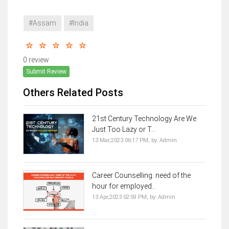
#Assam
#India
0 review
Submit Review
Others Related Posts
21st Century Technology Are We
Just Too Lazy or T...
13 Mar,2023 06:17 PM,
by:
Admin
Career Counselling: need of the
hour for employed...
13 Apr,2023 02:59 PM,
by:
Admin