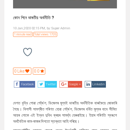
কোন পিনে ভাৰতীয় অৰ্থনীতি ?
10 Jan,2020 02:15 PM,
by:
Super Admin
1 minute read
Total views: 1705
0 Like
0.0
Facebook
Twitter
Google +
Linkedin
দেশত বৃদ্ধি পোৱা পেট্ৰ’ল, ডিজেলৰ মূল্যই ভাৰতীয় অৰ্থনীতিক বাৰুকৈয়ে জোকাৰি
গৈছে। বিলাসী সামগ্ৰীত পৰিণত হোৱা পেট্ৰ’ল, ডিজেলৰ বৰ্ধিত মূল্যৰ বাবে সীমিত
আয়ৰ লোকে এই ইন্ধন দুবিধ ক্ৰয়ৰ সামৰ্থ্য হেৰুৱাইছে। ইয়াৰ পৰিণতি স্বৰূপে
অৰ্থনৈতিক কাম-কাজৰ দিশতো স্তব্ধতা আহি পৰিছে।