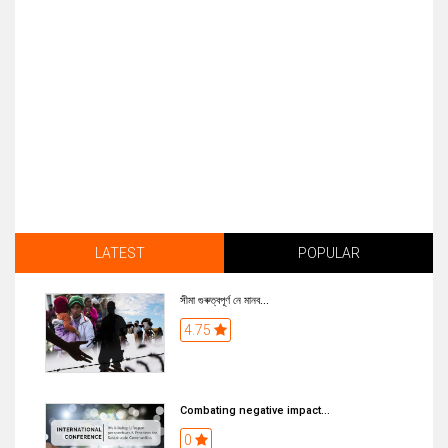
LATEST
POPULAR
সীমা গুৰুত্বপূৰ্ণ নে মানব...
4.75
Combating negative impact...
0