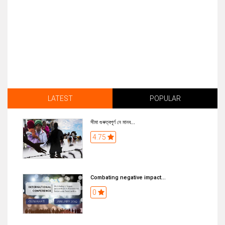
LATEST
POPULAR
সীমা গুৰুত্বপূৰ্ণ নে মানব...
4.75
Combating negative impact...
0