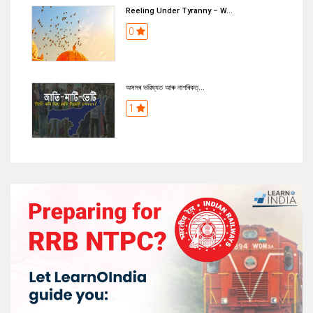
Reeling Under Tyranny – W...
0
অসমৰ ভৱিষ্যত আৰু নাগৰিকত্...
1