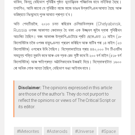
থাকিব
,
কিন্তু বেছিভাগ পৃথিৱীৰ পৃষ্ঠত ভূতাত্ত্বিক পৰিৱৰ্তনৰ বাবে নাইকিয়া হৈছে।
তথাপিও
,
আমি জানো যে পৃথিৱীত মাজে মাজে ডাঙৰ উল্কাপিণ্ডৰ আঘাত হৈছে আৰু
ভৱিষ্যতে নিঃসন্দেহে পুনৰ আঘাত প্ৰাপ্ত হ
'
ব।
অতি শেহতীয়াকৈ
,
২০১৩ চনত ৰাছিয়াৰ চেলিয়াবিনস্কৰ (
Chelyabinsk,
Russia
ওপৰৰ আকাশত ৰেখাবদ্ধ হৈ থকা এক উজ্জ্বল জুইৰ দ্বাৰা পৃথিৱীখন
আচৰিত হৈছিল। ঘৰৰ আকাৰৰ উল্কাপিণ্ডটোৱে প্ৰতি ছেকেণ্ডত ১১ মাইল (১৮
কিলোমিটাৰ তকৈ ওপৰৰ বায়ুমণ্ডলত প্ৰৱেশ কৰিছিল আৰু মাটিৰ পৰা ১৪ মাইল (২৩
কিলোমিটাৰ) ওপৰেৰে উৰি গৈছিল। বিস্ফোৰণটোৱে প্ৰায় ৪৪০,০০০ টন টিএনটিৰ
সমতুল্য শক্তি মুকলি কৰে আৰু এক শ্বক ৱেভ সৃষ্টি কৰে যি ২০০ বৰ্গ মাইল (৫১৮ বৰ্গ
কিলোমিটাৰ) আৰু ক্ষতিগ্ৰস্ত অট্টালিকাবোৰ উৰুৱাই দিয়ে। বিস্ফোৰণটোত ১৬০০
ৰো অধিক লোক আহত হৈছিল
,
বেছিভাগ ভঙা আইনাৰ বাবে।
Disclaimer:
The opinions expressed in this article
are those of the author's. They do not purport to
reflect the opinions or views of The Critical Script or
its editor.
#Meteorites
#Asteroids
#Universe
#Space