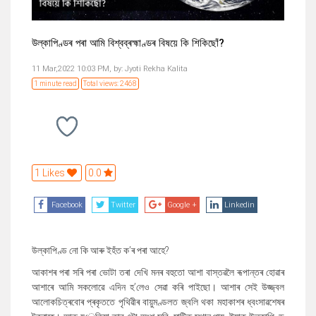
উল্কাপিণ্ডৰ পৰা আমি বিশ্বব্ৰহ্মাণ্ডৰ বিষয়ে কি শিকিছোঁ?
11 Mar,2022 10:03 PM,
by:
Jyoti Rekha Kalita
1 minute read
Total views: 2468
1 Likes
0.0
Facebook
Twitter
Google +
Linkedin
উল্কাপিণ্ড নো কি আৰু ইহঁত ক
’
ৰ পৰা আহে?
আকাশৰ পৰা সৰি পৰা ভোটা তৰা দেখি মনৰ বহুতো আশা বাস্তৱলৈ ৰূপান্তৰ হ
োৱাৰ
আশাৰে আমি সকলোৱে এদিন হ
’
লেও সেৱা কৰি পাইছো।
আশাৰ সেই উজ্জ্বল
আলোকচিত্ৰবোৰ প্ৰকৃততে পৃথিৱীৰ বায়ুমণ্ডলত জ্বলি থকা মহাকাশৰ ধ্বংসাৱশেষৰ