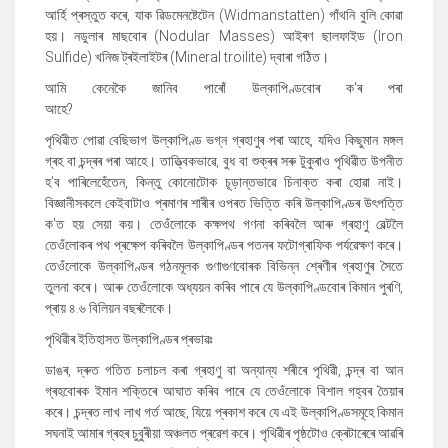
আৰ্হি প্ৰস্তুত কৰে
,
যাক ৱিডমেনষ্টেটেন (
Widmanstatten
)
গাঁথনি বুলি কোৱা
হয়। নডুলাৰ মাছবোৰ (
Nodular Masses
) আইৰণ ছালফাইড (
Iron
Sulfide
) খনিজ ট্ৰইলাইটৰ (
Mineral troilite
) দ্বাৰা গঠিত।
আমি কেনেকৈ জানিব পাৰোঁ উল্কাপিণ্ডবোৰ ক
'
ৰ পৰা
আহে
?
পৃথিৱীত পোৱা বেছিভাগ উল্কাপিণ্ড ভগ্ন গ্ৰহাণুৰ পৰা আহে
,
যদিও কিছুমান মঙ্গল
গ্ৰহ বা চন্দ্ৰৰ পৰা আহে। তাত্ত্বিকভাৱে
,
বুধ বা শুক্ৰৰ সৰু টুকুৰাও পৃথিৱীত উপনীত
হ
'
ব পাৰিলেহেঁতেন
,
কিন্তু কোনোটোক চূড়ান্তভাৱে চিনাক্ত কৰা হোৱা নাই।
বিজ্ঞানীসকলে কেইবাটাও প্ৰমাণৰ শাৰীৰ ওপৰত ভিত্তি কৰি উল্কাপিণ্ডৰ উৎপত্তি
ক
'
ত হয় সেয়া কয়
।
তেওঁলোকে কক্ষপথ গণনা কৰিবলৈ আৰু গ্ৰহাণু বেল্টলৈ
তেওঁলোক
ৰ পথ প্ৰক্ষেপ কৰিবলৈ উল্কাপিণ্ডৰ পতনৰ ফটোগ্ৰাফিক পৰ্যৱেক্ষণ কৰে।
তেওঁলোকে উল্কাপিণ্ডৰ গঠনমূলক গুণাগুণবোৰক বিভিন্ন শ্ৰেণীৰ গ্ৰহাণুৰ সৈতে
তুলনা কৰে। আৰু তেওঁলোকে অধ্যয়ন কৰিব পাৰে যে উল্কাপিণ্ডবোৰ কিমান পুৰণি,
প্ৰায় ৪.৬ বিলিয়ন বছৰলৈকে।
পৃথিৱীৰ ইতিহাসত উল্কাপিণ্ডৰ প্ৰভাৱঃ
ডাঙৰ
,
দ্ৰুত গতিত চলাচল কৰা গ্ৰহাণু বা অন্যান্য শৰীৰে পৃথিৱী
,
চন্দ্ৰ বা আন
গ্ৰহবোৰক ইমান শক্তিৰে আঘাত কৰিব পাৰে যে তেওঁলোকে বিশাল গহ্বৰ তৈয়াৰ
কৰে। চন্দ্ৰত লাখ লাখ গৰ্ত আছে
,
যিয়ে প্ৰকাশ কৰে যে এই উল্কাপিণ্ডসমূহে কিমান
সঘনাই আমাৰ গ্ৰহৰ চুবুৰীয়া অঞ্চলত প্ৰৱেশ কৰে। পৃথিৱীৰ পৃষ্ঠটোও ক্ৰেটাৰেৰে আৱৰি