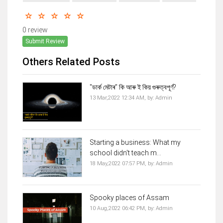
0 review
Submit Review
Others Related Posts
"ডাৰ্ক মেটাৰ" কি আৰু ই কিয় গুৰুত্বপূৰ্ণ?
13 Mar,2022 12:34 AM,
by:
Admin
Starting a business: What my
school didn't teach m...
18 May,2022 07:57 PM,
by:
Admin
Spooky places of Assam
10 Aug,2022 06:42 PM,
by:
Admin