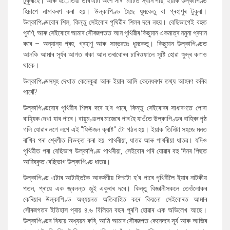
টুকুৰাহে
।
আৰু য
েতিয়া তাৰ এটা অংশ সৰি মাটিত স্থান পায়
,
ইয়াক উল্কাপিণ্ড
হিচাপে নামাকৰণ কৰা হয়
।
উল্কাপিণ্ড হৈছে ধূমকেতু বা গ্ৰহাণুৰ টুকুৰা
।
উল্কাপিণ্ডবোৰ শিল
,
কিন্তু সেইবোৰ পৃথিৱীৰ শিলৰ দৰে নহয়। বেছিভাগেই বহুত
পুৰণি
,
আৰু সেইবোৰে আমাৰ সৌৰজগতত আন পৃথিৱীৰ কিছুমান একমাত্ৰ নমুনা প্ৰদান
কৰে
–
অন্যান্য গ্ৰহ
,
গ্ৰহাণু আৰু সম্ভৱতঃ ধূমকেতু। কিছুমান উল্কাপিণ্ডত
আনকি আমাৰ সূৰ্যৰ আগত থকা আন তৰাবোৰৰ চাৰিওফালে সৃষ্টি হোৱা ক্ষুদ্ৰ কণাও
থাকে।
উল্কাপিণ্ডসমূহ দেখাত কেনেকুৱা আৰু ইয়াৰ আমি কেনেধৰণৰ তথ্য আহৰণ কৰিব
পাৰোঁ
?
উল্কাপিণ্ডবোৰ পৃথিৱীৰ শিলৰ দৰে হ
'
ব পাৰে
,
কিন্তু সেইবোৰৰ সাধাৰণতে পোৰা
বাহ্যিক দেখা যাব পাৰে। বায়ুমণ্ডলৰ মাজেৰে পাৰ হৈ যাওঁতে উল্কাপিণ্ডৰ বাহিৰৰ পৃষ্ঠ
গলি যোৱাৰ লগে লগে এই "ফিউজন ক্ৰাষ্ট" টো গঠন হয়।
ইয়াক তিনিটা সহজে মনত
ৰাখিব পৰা শ্ৰেণীত বিভক্ত কৰা হয়: পাথৰীয়া
,
ধাতৱ আৰু পাথৰীয়া ধাতৱ।
যদিও
পৃথিৱীত পৰা বেছিভাগ উল্কাপিণ্ড পাথৰীয়া
,
সেইবোৰ পৰি যোৱাৰ বহু দিনৰ পিছত
আৱিষ্কৃত বেছিভাগ উল্কাপিণ্ড ধাতৱ
।
উল্কাপিণ্ড এটাৰ আটাইতকৈ আকৰ্ষণীয় দিশটো হ
'
ব পাৰে পৃথিৱীলৈ ইয়াৰ নাটকীয়
পতন
,
প্ৰায়ে এক জ্বলন্ত জুই একুৰাৰ দৰে
।
কিন্তু বিজ্ঞানীসকলে তেওঁলোকৰ
কেৰিয়াৰ উল্কাপিণ্ড
অধ্যয়নত অতিবাহিত কৰে কিয়নো সেইবোৰত আমাৰ
সৌৰজগতৰ ইতিহাস প্ৰায় ৪.৬ বিলিয়ন বছৰ পুৰণি হোৱাৰ এক অভিলেখ আছে।
উল্কাপিণ্ডৰ বিষয়ে অধ্যয়ন কৰি
,
আমি আমাৰ সৌৰজগত কেনেদৰে সূৰ্য আৰু আজিৰ