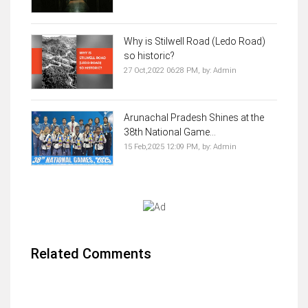
Why is Stilwell Road (Ledo Road)
so historic?
27 Oct,2022 06:28 PM,
by:
Admin
Arunachal Pradesh Shines at the
38th National Game...
15 Feb,2025 12:09 PM,
by:
Admin
Related Comments