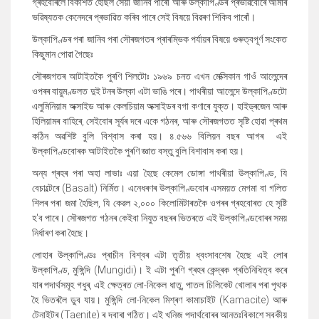
গ্ৰহবোৰলৈ বিকশিত হৈছিল সেয়া জানিব পাৰোঁ আৰু উল্কাপিণ্ডৰ প্ৰভাৱবোৰে আমাৰ
ভৱিষ্যতক কেনেদৰে প্ৰভাৱিত কৰিব পাৰে সেই বিষয়ে বিৱৰণ শিকিব পাৰোঁ।
উল্কাপিণ্ডৰ পৰা জানিব পৰা সৌৰজগতৰ প্ৰাৰম্ভিক পৰ্যায়ৰ বিষয়ে গুৰুত্বপূৰ্ণ সংকেত
কিছুমান পোৱা গৈছেঃ
সৌৰজগতৰ আটাইতকৈ পুৰণি শিলটোঃ
১৯৬৯ চনত এখন মেক্সিকান গাওঁ আলেন্দেৰ
ওপৰৰ বায়ুমণ্ডলত দুই টনৰ উল্কা এটা ভাঙি পৰে। পাথৰীয়া আলেন্দে উল্কাপিণ্ডটো
এলুমিনিয়াম অক্সাইড আৰু কেলচিয়াম অক্সাইডৰ বগা কণাৰে যুক্ত। হাইড্ৰজেন আৰু
হিলিয়ামৰ বাহিৰে
,
সেইবোৰ সূৰ্যৰ দৰে একে গঠনৰ
,
আৰু সৌৰজগতত সৃষ্টি হোৱা প্ৰথম
কঠিন অৱশিষ্ট বুলি বিশ্বাস কৰা হয়। ৪.৫৬৬ বিলিয়ন বছৰ আগৰ
এই
উল্কাপিণ্ডবোৰক আটাইতকৈ পুৰণি জ্ঞাত বস্তু বুলি বিশাবাস কৰা হয়
।
অন্য গ্ৰহৰ পৰা অহা লাভাঃ
এয়া হৈছে কেমেল ডোঙ্গা পাথৰীয়া উল্কাপিণ্ড
,
যি
বেচাল্টেৰে (
Basalt
) নিৰ্মিত। এনেধৰণৰ উল্কাপিণ্ডবোৰ এসময়ত মেগমা বা গলিত
শিলৰ পৰা জমা হৈছিল
,
যি কেৱল ২,০০০ কিলোমিটাৰতকৈ ওপৰৰ গ্ৰহবোৰত হে সৃষ্টি
হ
'
ব পাৰে। সৌৰজগত গঠনৰ কেইবা নিযুত বছৰৰ ভিতৰতে এই উল্কাপিণ্ডবোৰৰ সময়
নিৰ্ধাৰণ কৰা হৈছে।
লোহাৰ উল্কাপিণ্ডঃ
প্ৰাচীন বিশ্বৰ এটা তৃতীয় ধ্বংসাবশেষ হৈছে এই লোৰ
উল্কাপিণ্ড
,
মুঙ্গিন্দি (
Mungidi
)
।
ই এটা পুৰণি গ্ৰহৰ কে
ন্দ্ৰক প্ৰতিনিধিত্ব কৰে
যাৰ পদাৰ্থসমূহ গধুৰ
,
এই ক্ষেত্ৰত লো-নিকেল ধাতু
,
পাতল চিলিকেট খোলাৰ পৰা পৃথক
হৈ ভিতৰলৈ ডুব যায়। মুঙ্গিন্দি লো-নিকেল মিশ্ৰণ কামাচাইট (
Kamacite
) আৰু
টেনাইটৰ (
Taenite
)
ৰ দ্বাৰা গঠিত। এই খনিজ পদাৰ্থবোৰৰ আন্তঃবিকাশে স্বকীয়