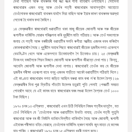
দেখা পাইছিল আৰু বাথৰুমৰ পৰা ৰঙা ৰঙৰ পানী বাহিৰলৈ ওলাইছিল। সেইদিনা
ৰাজখোৱাৰ এজন বন্ধু আৰু তেওঁৰ পত্নী ৰাজখোৱাৰ আবাসগৃহলৈ আহোতে
তেওঁলোকক ৰাজখোৱাই বাথৰুম যাবলৈ দিয়া নাছিল আৰু ইয়াৰ কাৰণ বাথৰুমৰ অৱস্থা
লেতেৰা হৈ থকাৰ কথা কৈছিল।
১৪ ফেব্ৰুৱাৰীত ৰাজখোৱাই গুৱাহাটীত থকা মাজু জীয়েক জোনালী আৰু সৰু জীয়েক
ৰূপালীক দাৰ্জিলিং যোৱাৰ পৰিকল্পনা কৰি ধুবুৰীলৈ মাতি পঠিয়ায়। আৰু তেওঁ সকলোকে
জনায় যে পত্নী আৰু বৰজীয়ৰী গুৱাহাটীৰ সলনি ৰুগীয়া আত্মীয় এজনৰ খবৰ কৰিবলৈ
কোকৰাঝাৰলৈ গৈছে। ধুবুৰীলৈ অহাৰ পিছত ৰাজখোৱাই জীয়েক দুজনীৰ লগত একেলগে
বেডমিণ্টন খেলে আৰু একেলগতে চিনেমাহললৈ গৈ চিনেমাও চায়। ২৫ ফেব্ৰুৱাৰী
দিনৰ দহ বজালৈকে পিয়ন বিজনে জোনালী আৰু ৰূপালীক জীৱন্তে দেখা পায়। কিন্তু
,
আবেলি জোনালী আৰু ৰূপালীক দেখা নাপায়। ৰাজখোৱাই তেওঁক কয় যে জীয়েক
দুজনীৰ পৰীক্ষা ওচৰচপা বাবে বন্ধু এজনৰ গাড়ীতে আকৌ গুৱাহাটীলৈ পঠিয়াই দিলে।
এই কাণ্ডত ৰাজখোৱাৰ লগত জড়িত আছিল ঘৰুৱা কাম কৰা‌‌ ল
'
ৰা উমেশ বৈশ্য।২৬
ফেব্ৰুৱাৰীৰ দিনা পুৱা দ্বিতীয় গাঁতটো উমেশৰ হতুৱাই পুতি পেলাই
।পৰৱৰ্তী সময়ত
পোহৰলৈ আহে যে এই কামৰ বাবে ৰাজখোৱাৰ ঘৰৰ লগুৱা উমেশ বৈশ্যক তেওঁ ১০০০
টকা দিছিল।
১৯৭০ চনৰ ১৩ এপ্ৰিলত
,
ৰাজখোৱাই এখন চিঠি লিখিছিল নিজৰ পত্নীৰ ভাতৃলৈ
,
যত
তেওঁ লিখিছিল যে
''
তেওঁলোক আৰু গুৱাহাটীলৈ উভতি নাযায়
,
তেওঁৰ পত্নী পুতুলি
ৰাজখোৱা আৰু বৰ জী নিৰ্মালি বৰ্তমান দিল্লীত থাকিবলৈ লৈছে আৰু জোনালী
,
ৰূপালী
এইবাৰৰ পৰীক্ষাত বহিব নোৱাৰে
,
তেওঁলোক দাৰ্জিলিং ভ্ৰমণ সামৰি জুন মাহত হে কলেজ
যাব পাৰিব । ৰাজখোৱাই ১৯৭০ চনৰ ১৫ এপ্ৰিলত ধুবুৰী ত্যাগ কৰে।