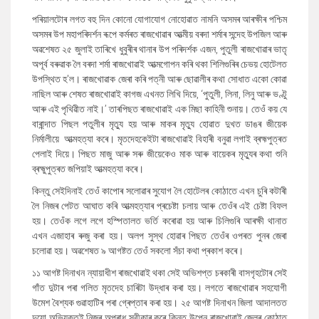
পৰিয়ালটোৰ লগত বহু দিন কোনো যোগাযোগ নোহোৱাত নামনি অসমৰ আৰক্ষীৰ পশ্চিম
অসমৰ উপ মহাপৰিদৰ্শন ৰূপে কৰ্মৰত ৰাজখোৱাৰ আত্মীয় বৰদা শৰ্মাৰ সন্দেহ উপজিল আৰু
অৱশেষত ২৫ জুলাই তাৰিখে ধুবুৰীৰ থানাৰ উপ পৰিদৰ্শক এজন
,
পুতুলী ৰাজখোৱাৰ ভাতৃ
অপূৰ্ব বৰুৱাক লৈ বৰদা শৰ্মা ৰাজখোৱাই আত্মগোপন কৰি থকা শিলিগুৰিৰ চেভয় হোটেলত
উপস্থিত হ
'
ল। ৰাজখোৱাক জেৰা কৰি পত্নী আৰু ছোৱালীৰ কথা সোধাত একো কোৱা
নাছিল আৰু শেষত ৰাজখোৱাই কাগজ এখনত লিখি দিয়ে
, ‘
পুতুলী
,
লিনা
,
লিনু আৰু ভণ্টু
আৰু এই পৃথিৱীত নাই।
’
তাৰপিছত ৰাজখোৱাই এক মিছা কাহিনী শুনায়। তেওঁ কয় যে
বাৰা্ন্দাত পিছল পতুলীৰ মৃত্যু হয় আৰু মাকৰ মৃত্যু হোৱাত দুখত ডাঙৰ জীয়েক
নিৰ্মালীয়ে আত্মহত্যা কৰে। মৃতদেহকেইটা ৰাজখোৱাই বিহাৰী বনুৱা লগাই ব্ৰহ্মপুত্ৰত
পেলাই দিয়ে। পিছত মাজু আৰু সৰু জীয়েকেও মাক আৰু বায়েকৰ মৃত্যুৰ কথা শুনি
ব্ৰহ্মুপুত্ৰত জপিয়াই আত্মহত্যা কৰে।
কিন্তু সেইদিনাই তেওঁ কাপোৰ সলোৱাৰ সুযোগ লৈ হোটেলৰ কোঠাতে এখন চুৰি কটাৰী
লৈ নিজৰ পেটত আঘাত কৰি আত্মহত্যাৰ প্ৰচেষ্টা চলায় আৰু তেওঁৰ এই চেষ্টা বিফল
হয়। তেওঁক লগে লগে হস্পিতালত ভৰ্তি কৰোৱা হয় আৰু চিলিগুৰি আৰক্ষী থানাত
এখন এজাহাৰ ৰুজু কৰা হয়। অলপ সুস্থ হোৱাৰ পিছত তেওঁৰ ওপৰত পুনৰ জেৰা
চলোৱা হয়। অৱশেষত ৯ আগষ্টত তেওঁ সকলো সঁচা কথা প্ৰকাশ কৰে।
১১ আগষ্ট দিনাখন ন্যায়াধীশ ৰাজখোৱাই থকা সেই অভিশপ্ত চৰকাৰী বাসগৃহটোৰ সেই
গাঁত দুটাৰ পৰা গলিত মৃতদেহ চাৰিটা উদ্ধাৰ কৰা হয়। লগতে ৰাজখোৱাৰ সহযোগী
উমেশ বৈশ্যক গুৱাহাটিৰ পৰা গ্ৰেপ্তাৰ কৰা হয়। ২৫ আগষ্ট দিনাখন জিলা আদালতত
দুয়ো অভিযুক্তই নিজৰ অপৰাধ স্বীকাৰ কৰে কিন্তু উপেন ৰাজখোৱাই জেলৰ কোঠাত