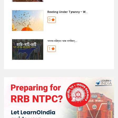
Reeling Under Tyranny – W...
0
অসমৰ ভৱিষ্যত আৰু নাগৰিকত্...
1