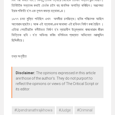
দিব পৰা ক্ষমতা নাই। কিন্তু তেওঁৰ পত্নীয়ে কেনেকৈ তিনিটা সন্তান জন্ম দিছিল।
তিনিটাকৈ সন্তানৰ কথাই তেওঁক চাগৈ বহু মানসিক অশান্তি কৰিছিল। অৱশেষত
ইয়াৰ পৰিণতি হ
'
ল এক নৃশংস জঘন্য হত্যাকাণ্ড।
১৯৭৭ চনত মুক্তি পাইছিল এখন অসমীয়া চলচ্চিত্ৰ। ছবিৰ পৰিচালক আছিল
আনোৱাৰ হুছেইন। আৰু এই হত্যাকাণ্ডৰ আধাৰত এই ছবিখন নিৰ্মাণ কৰা হৈছিল
।
এতিয়া শেহতীয়াকৈ বলীউডত নিৰ্মাণ হ
'
ব ন্যায়াধীশ উপেন্দ্ৰনাথ ৰাজখোৱাৰ জীৱন
ভিত্তিক ছবি ৷ য
'
ত অভিনয় কৰিব বলিউডৰ প্ৰখ্যাত অভিনেতা‌ নৱাজুদ্দিন
ছিদ্দিকীয়ে।
তথ্য সংগৃহীত
Disclaimer:
The opinions expressed in this article
are those of the author's. They do not purport to
reflect the opinions or views of The Critical Script or
its editor.
#Upendranathrajkhowa
#Judge
#Criminal