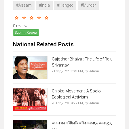
#Assam
#India
#Hanged
#Murder
0 review
Submit Review
National Related Posts
Gajodhar Bhaiya : The Life of Raju
Srivastav
21 Sep,2022 06:42 PM,
by:
Admin
Chipko Movement: A Socio-
Ecological Activism
28 Feb,2023 04:27 PM,
by:
Admin
অসমৰ বান পৰিস্থিতি অধিক ভয়াৱহ ৬ জনৰ মৃত্যু,
১.৯৮...