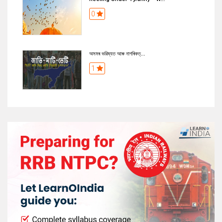
0
অসমৰ ভৱিষ্যত আৰু নাগৰিকত্...
1