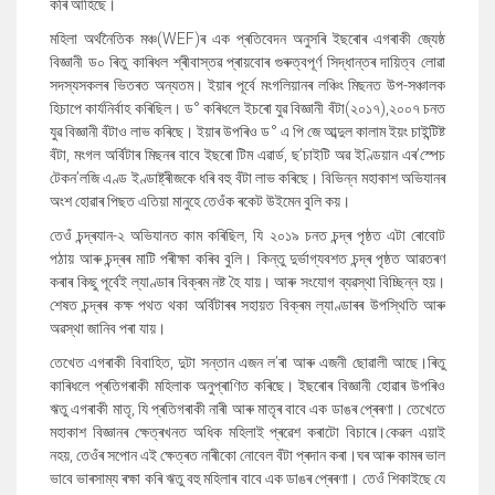
কৰি আহিছে।
মহিলা অৰ্থনৈতিক মঞ্চ(
WEF)
ৰ এক প্ৰতিবেদন অনুসৰি ইছৰোৰ এগৰাকী জ্যেষ্ঠ
বিজ্ঞানী ড০ ৰিতু কাৰিধল শ্ৰীবাস্তৱ প্ৰায়বোৰ গুৰুত্বপূৰ্ণ সিদ্ধান্তৰ দায়িত্ব লোৱা
সদস্যসকলৰ ভিতৰত অন্যতম। ইয়াৰ পূৰ্বে মংগলিয়ানৰ লঞ্চিং মিছনত উপ-সঞ্চালক
হিচাপে কাৰ্যনিৰ্বাহ কৰিছিল। ড
°
কৰিধলে ইচৰো যুৱ বিজ্ঞানী বঁটা
(
২০১৭
)
,২০০৭ চনত
যুৱ বিজ্ঞানী বঁটাও লাভ কৰিছে। ইয়াৰ উপৰিও ড
°
এ পি জে আব্দুল কালাম ইয়ং চাইন্টিষ্ট
বঁটা
,
মংগল অৰ্বিটাৰ মিছনৰ বাবে ইছৰো টিম এৱাৰ্ড
,
ছ
’
চাইটি অৱ ইণ্ডিয়ান এৰ
’
স্পেচ
টেকন
’
লজি এণ্ড ইণ্ডাষ্ট্ৰীজকে ধৰি বহু বঁটা লাভ কৰিছে। বিভিন্ন মহাকাশ অভিযানৰ
অংশ হোৱাৰ পিছত এতিয়া মানুহে তেওঁক ৰকেট উইমেন বুলি কয়।
তেওঁ চন্দ্ৰযান-২ অভিযানত কাম কৰিছিল
,
যি ২০১৯ চনত চন্দ্ৰ পৃষ্ঠত এটা ৰোবোট
পঠায় আৰু চন্দ্ৰৰ মাটি পৰীক্ষা কৰিব বুলি। কিন্তু দুৰ্ভাগ্যবশত চন্দ্ৰ পৃষ্ঠত আৱতৰণ
কৰাৰ কিছু পূৰ্বেই ল্যাণ্ডাৰ বিক্ৰম নষ্ট হৈ যায়। আৰু সংযোগ ব্যৱস্থা বিচ্ছিন্ন হয়।
শেষত চন্দ্ৰৰ কক্ষ পথত থকা অৰ্বিটাৰৰ সহায়ত বিক্ৰম ল্যাণ্ডাৰৰ উপস্থিতি আৰু
অৱস্থা জানিব পৰা যায়।
তেখেত এগৰাকী বিবাহিত
,
দুটা সন্তান এজন ল
’
ৰা আৰু এজনী ছোৱালী আছে।
ৰিতু
কাৰিধলে
প্ৰতিগৰাকী মহিলাক অনুপ্ৰাণিত কৰিছে। ইছৰোৰ বিজ্ঞানী হোৱাৰ উপৰিও
ঋতু এগৰাকী মাতৃ
,
যি প্ৰতিগৰাকী নাৰী আৰু মাতৃৰ বাবে এক ডাঙৰ প্ৰেৰণা।
তেখেতে
মহাকাশ বিজ্ঞানৰ ক্ষেত্ৰখনত অধিক মহিলাই প্ৰৱেশ কৰাটো বিচাৰে।কেৱল এয়াই
নহয়
,
তেওঁৰ সপোন এই ক্ষেত্ৰত নাৰীকো নোবেল বঁটা প্ৰদান কৰা।ঘৰ আৰু কামৰ ভাল
ভাবে ভাৰসাম্য ৰক্ষা কৰি ঋতু বহু মহিলাৰ বাবে এক ডাঙৰ প্ৰেৰণা। তেওঁ শিকাইছে যে