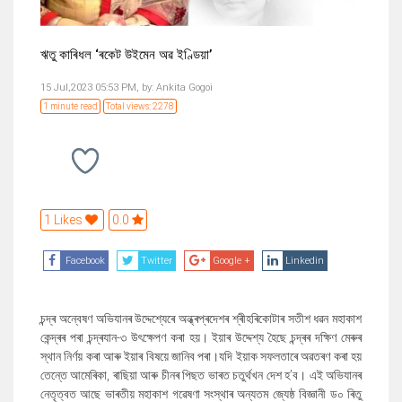
ঋতু কাৰিধল ‘ৰকেট উইমেন অৱ ইণ্ডিয়া’
15 Jul,2023 05:53 PM,
by:
Ankita Gogoi
1 minute read
Total views: 2278
1 Likes
0.0
Facebook
Twitter
Google +
Linkedin
চন্দ্ৰ অন্বেষণ অভিযানৰ উদ্দেশ্যেৰে অন্ধ্ৰপ্ৰদেশৰ শ্ৰীহৰিকোটাৰ সতীশ ধৱন মহাকাশ
কেন্দ্ৰৰ পৰা চন্দ্ৰযান-৩ উৎক্ষেপণ কৰা হয়। ইয়াৰ উদ্দেশ্য হৈছে চন্দ্ৰৰ দক্ষিণ মেৰুৰ
স্থান নিৰ্ণয় কৰা আৰু ইয়াৰ বিষয়ে জানিব পৰা।যদি ইয়াক সফলতাৰে অৱতৰণ কৰা হয়
তেন্তে আমেৰিকা
,
ৰাছিয়া আৰু চীনৰ পিছত ভাৰত চতুৰ্থখন দেশ হ
’
ব। এই অভিযানৰ
নেতৃত্বত আছে ভাৰতীয় মহাকাশ গৱেষণা সংস্থাৰ অন্যতম জ্যেষ্ঠ বিজ্ঞানী ড০ ৰিতু