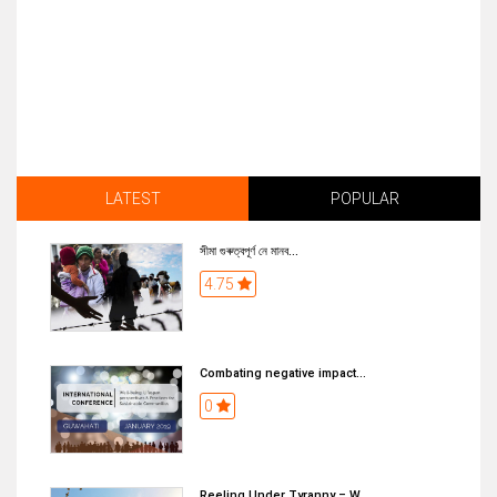
LATEST
POPULAR
সীমা গুৰুত্বপূৰ্ণ নে মানব...
4.75
Combating negative impact...
0
Reeling Under Tyranny – W...