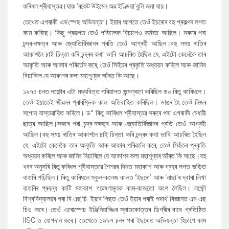
কৰিধল শ্ৰীবাস্তৱ।যাক
‘
ৰকেট উইমেন অৱ ইণ্ডিয়া
’
বুলি জনা যায়।
তেখেত এগৰাকী এৰ
'
স্পেছ অভিযন্তা। ইয়াৰ আগতে তেওঁ ইচৰোৰ বহু প্ৰকল্পৰ লগত
কাম কৰিছে। কিছু প্ৰকল্পত তেওঁ পৰিচালক হিচাপেও কৰ্মৰত আছিল।
সৰুৰে পৰা
চন্দ্ৰ-নক্ষত্ৰ আৰু জ্যোতিৰ্বিজ্ঞানৰ প্ৰতি তেওঁ আগ্ৰহী আছিল।বহু সময়
ৰাতিৰ
আকাশ
লৈ
চাই
চিন্তা কৰি
চন্দ্ৰৰ কথা ভাবি
আচৰিত
হৈছিল যে
,
এইটো কেনেকৈ তাৰ
আকৃতি আৰু আকাৰ পৰিৱৰ্তন কৰে
,
তেওঁ
সিহঁতৰ প্ৰকৃতি অধ্যয়ন কৰিলে আৰু জানিব
বিচাৰিলে যে আকাশৰ কলা মহাশূণ্যৰ আঁৰত কি আছে।
১৯৭৫ চনত লক্ষ্ণৌৰ এটা মধ্যবিত্ত পৰিয়ালত জন্মগ্ৰহণ কৰিছিল ড০ ৰিতু কাৰিধলে।
তেওঁ ইয়াতেই জীৱনৰ প্ৰাৰম্ভিক কাল অতিবাহিত কৰিছিল।
ডাঙৰ হৈ তেওঁ নিজৰ
সপোন বাস্তৱায়িত কৰিলে।
ড
°
ৰিতু কাৰিধল শ্ৰীবাস্তৱ সৰুৰে পৰা এগৰাকী মেধাৱী
ছাত্ৰ আছিল।সৰুৰে পৰা চন্দ্ৰ-নক্ষত্ৰ আৰু জ্যোতিৰ্বিজ্ঞানৰ প্ৰতি তেওঁ আগ্ৰহী
আছিল।বহু সময়
ৰাতিৰ আকাশ
লৈ
চাই
চিন্তা কৰি
চন্দ্ৰৰ কথা ভাবি
আচৰিত
হৈছিল
যে
,
এইটো কেনেকৈ তাৰ আকৃতি আৰু আকাৰ পৰিৱৰ্তন কৰে
,
তেওঁ
সিহঁতৰ প্ৰকৃতি
অধ্যয়ন কৰিলে আৰু জানিব বিচাৰিলে যে আকাশৰ কলা মহাশূণ্যৰ আঁৰত কি আছে।
বহু
খবৰ অনুসৰি ৰিতু কৰিধল শ্ৰীবাস্তৱে শৈশৱৰ দিনত মহাকাশ আৰু গ্ৰহৰ লগত জড়িত
বাতৰি পঢ়িছিল। ৰিতু কাৰিধলে স্কুল-কলেজ কালত
‘
ইছৰো
’
আৰু
‘
নাছা
’
ৰ দ্বাৰা লিখা
বাতৰিৰ প্ৰবন্ধ কাটি মহাকাশ গৱেষণামূলক কাম-কাজতো অংশ লৈছিল। লক্ষ্ণৌ
বিশ্ববিদ্যালয়ৰ পৰা বি.এছ.চি. ইয়াৰ পিছত তেওঁ ইয়াৰ পৰাই পদাৰ্থ বিজ্ঞানত এম এছ
চিও কৰে। তেওঁ এৰোস্পেচ ইঞ্জিনিয়াৰিঙৰ স্নাতকোত্তৰ ডিগ্ৰীৰ বাবে প্ৰতিষ্ঠিত
IISC
ত যোগদান কৰে। তেখেতে ১৯৯৭ চনৰ পৰা ইছৰোত অভিযন্তা হিচাপে কাম