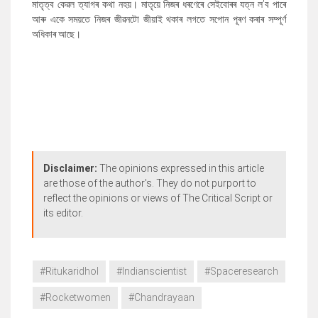
মাতৃত্ব কেৱল ত্যাগৰ কথা নহয়। মাতৃয়ে নিজৰ ধৰণেৰে সেইবোৰৰ যত্ন ল
’
ব পাৰে
আৰু একে সময়তে নিজৰ জীৱনটো জীয়াই থকাৰ লগতে সপোন পূৰণ কৰাৰ সম্পূৰ্ণ
অধিকাৰ আছে।
Disclaimer:
The opinions expressed in this article
are those of the author's. They do not purport to
reflect the opinions or views of The Critical Script or
its editor.
#Ritukaridhol
#Indianscientist
#Spaceresearch
#Rocketwomen
#Chandrayaan