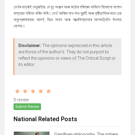
তেওঁৰ যাত্ৰাই দেখুৱাইছে যে দৃঢ় সংকল্প আৰু কঠোৰ পৰিশ্ৰম থাকিলে যিকোনো সপোন
বাস্তৱত পৰিণত কৰিব পাৰি। তেওঁ আজিৰ লাখ লাখ যুৱতী আৰু ক্ৰীড়াবিদৰ বাবে এক
অনুপ্ৰেৰণাদায়ক আদৰ্শ, যিয়ে সাহস আৰু আত্মবিশ্বাসেৰে আগবাঢ়িবলৈ উৎসাহ
যোগায়।
Disclaimer:
The opinions expressed in this article
are those of the author's. They do not purport to
reflect the opinions or views of The Critical Script or
its editor.
0 review
Submit Review
National Related Posts
Gandhian philosophy: The sphere