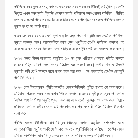
প্ৰীতি ৰাজকৰ জন্ম ২০০২ বৰ্ষৰ ৬ নৱেম্বৰত মধ্য প্ৰদেশৰ ইটাৰছীত হৈছিল। তেওঁৰ
পিতৃয়ে এখন সৰু ড্ৰাই ক্লিনিং দোকান চলাই পৰিয়ালৰ ভৰণ-পোষণ কৰিছিল। সীমিত
সম্পদৰ মাজতো পৰিয়ালৰ সমৰ্থন আৰু নিজৰ কঠোৰ পৰিশ্ৰমৰ জৰিয়তে প্ৰীতিয়ে সপোন
পূৰণৰ পথত আগবাঢ়ি যায়।
মাত্ৰ ১৫ বছৰ বয়সতে তেওঁ ভূপালস্থিত মধ্য প্ৰদেশ শ্বুটিং একাডেমীত প্ৰশিক্ষণ
গ্ৰহণ আৰম্ভ কৰে। আৰম্ভণিৰে পৰাই ট্ৰেপ শ্বুটিংত তেওঁৰ প্ৰতিভা প্ৰকাশ পায়
আৰু অতি কম সময়ৰ ভিতৰতে তেওঁ ৰাজ্যিক আৰু ৰাষ্ট্ৰীয় পৰ্যায়ত সফলতা লাভ কৰে।
২০২৩ চনত চীনৰ হাংঝৌত অনুষ্ঠিত ১৯ সংখ্যক এচিয়ান গেমছত প্ৰীতি ৰাজকে
ভাৰতৰ মহিলা ট্ৰেপ দলৰ সদস্য হিচাপে অংশগ্ৰহণ কৰে। দলীয় শাখাত উৎকৃষ্ট
প্ৰদৰ্শন কৰি তেওঁ ভাৰতৰ বাবে ৰূপৰ পদক জয় কৰে। এই সফলতাই তেওঁক দেশজুৰি
পৰিচিতি দিয়ে।
২০২২ চনৰ ডিচেম্বৰত প্ৰীতি ভাৰতীয় সেনাৰ মিলিটাৰী পুলিচ শাখাত যোগদান কৰে।
এচিয়ান গেমছত পদক জয় কৰাৰ পিছত তেওঁৰ কৃতিত্বৰ স্বীকৃতি স্বৰূপে তেওঁক
‘আউট-অফ-টাৰ্ণ’ পদোন্নতি প্ৰদান কৰা হয় আৰু তেওঁ ‘চুবেদাৰ’ পদ লাভ কৰে। ইয়াৰ
জৰিয়তে তেওঁ ভাৰতীয় সেনাত এই পদ লাভ কৰা প্ৰথমগৰাকী মহিলা হিচাপে ইতিহাস
ৰচনা কৰে।
প্ৰীতি ৰজকে ইটালীকে ধৰি বিশ্বৰ বিভিন্ন দেশত অনুষ্ঠিত বিশ্বকাপ আৰু
আন্তঃৰাষ্ট্ৰীয় শ্বুটিং প্ৰতিযোগিতাত ভাৰতৰ প্ৰতিনিধিত্ব কৰিছে। তেওঁৰ লক্ষ্য
এতিয়া অলিম্পিক আৰু বিশ্ব মঞ্চত দেশৰ বাবে অধিক সাফল্য কঢ়িয়াই অনা।