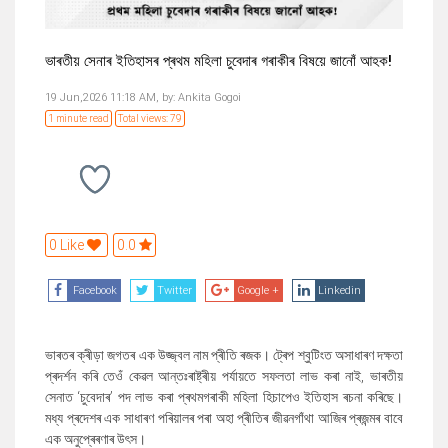
ভাৰতীয় সেনাৰ ইতিহাসৰ প্ৰথম মহিলা চুবেদাৰ গৰাকীৰ বিষয়ে জানোঁ আহক!
19 Jun,2026 11:18 AM,
by:
Ankita Gogoi
1 minute read
Total views: 79
0 Like
0.0
Facebook
Twitter
Google +
Linkedin
ভাৰতৰ ক্ৰীড়া জগতৰ এক উজ্জ্বল নাম প্ৰীতি ৰজক। ট্ৰেপ শ্বুটিংত অসাধাৰণ দক্ষতা
প্ৰদৰ্শন কৰি তেওঁ কেৱল আন্তঃৰাষ্ট্ৰীয় পৰ্যায়তে সফলতা লাভ কৰা নাই, ভাৰতীয়
সেনাত ‘চুবেদাৰ’ পদ লাভ কৰা প্ৰথমগৰাকী মহিলা হিচাপেও ইতিহাস ৰচনা কৰিছে।
মধ্য প্ৰদেশৰ এক সাধাৰণ পৰিয়ালৰ পৰা অহা প্ৰীতিৰ জীৱনগাঁথা আজিৰ প্ৰজন্মৰ বাবে
এক অনুপ্ৰেৰণাৰ উৎস।