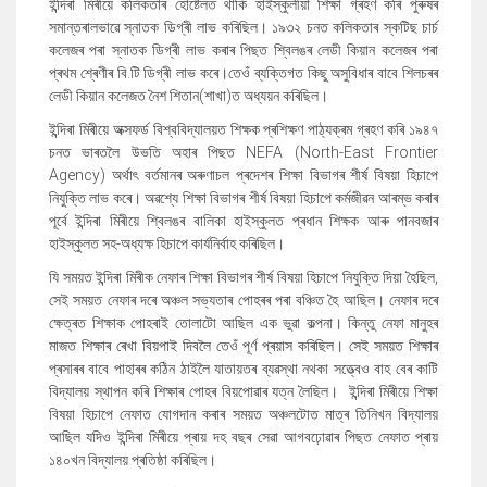
ইন্দিৰা মিৰীয়ে কলিকতাৰ হোষ্টেলত থাকি হাইস্কুলীয়া শিক্ষা গ্ৰহণ কৰি পুৰুষৰ
সমান্তৰালভাৱে স্নাতক ডিগ্ৰী লাভ কৰিছিল। ১৯৩২ চনত কলিকতাৰ স্কটিছ চাৰ্চ
কলেজৰ পৰা স্নাতক ডিগ্ৰী লাভ কৰাৰ পিছত শ্বিলঙৰ লেডী কিয়ান কলেজৰ পৰা
প্ৰথম শ্ৰেণীৰ বি.টি ডিগ্ৰী লাভ কৰে।তেওঁ ব্যক্তিগত কিছু অসুবিধাৰ বাবে শিলচৰৰ
লেডী কিয়ান কলেজত নৈশ শিতান(শাখা)ত অধ্যয়ন কৰিছিল।
ইন্দিৰা মিৰীয়ে অক্সফৰ্ড বিশ্ববিদ্যালয়ত শিক্ষক প্ৰশিক্ষণ পাঠ্যক্ৰম গ্ৰহণ কৰি ১৯৪৭
চনত ভাৰতলৈ উভতি অহাৰ পিছত NEFA (North-East Frontier
Agency) অৰ্থাৎ বৰ্তমানৰ অৰুণাচল প্ৰদেশৰ শিক্ষা বিভাগৰ শীৰ্ষ বিষয়া হিচাপে
নিযুক্তি লাভ কৰে। অৱশ্যে শিক্ষা বিভাগৰ শীৰ্ষ বিষয়া হিচাপে কৰ্মজীৱন আৰম্ভ কৰাৰ
পূৰ্বে ইন্দিৰা মিৰীয়ে শ্বিলঙৰ বালিকা হাইস্কুলত প্ৰধান শিক্ষক আৰু পানবজাৰ
হাইস্কুলত সহ-অধ্যক্ষ হিচাপে কাৰ্যনিৰ্বাহ কৰিছিল।
যি সময়ত ইন্দিৰা মিৰীক নেফাৰ শিক্ষা বিভাগৰ শীৰ্ষ বিষয়া হিচাপে নিযুক্তি দিয়া হৈছিল,
সেই সময়ত নেফাৰ দৰে অঞ্চল সভ্যতাৰ পোহৰৰ পৰা বঞ্চিত হৈ আছিল। নেফাৰ দৰে
ক্ষেত্ৰত শিক্ষাক পোহৰাই তোলাটো আছিল এক ভুৱা কল্পনা। কিন্তু নেফা মানুহৰ
মাজত শিক্ষাৰ ৰেখা বিয়পাই দিবলৈ তেওঁ পূৰ্ণ প্ৰয়াস কৰিছিল। সেই সময়ত শিক্ষাৰ
প্ৰসাৰৰ বাবে পাহাৰৰ কঠিন ঠাইলৈ যাতায়তৰ ব্যৱস্থা নথকা সত্ত্বেও বাহ বেৰ কাটি
বিদ্যালয় স্থাপন কৰি শিক্ষাৰ পোহৰ বিয়পোৱাৰ যত্ন লৈছিল। ইন্দিৰা মিৰীয়ে শিক্ষা
বিষয়া হিচাপে নেফাত যোগদান কৰাৰ সময়ত অঞ্চলটোত মাত্ৰ তিনিখন বিদ্যালয়
আছিল যদিও ইন্দিৰা মিৰীয়ে প্ৰায় দহ বছৰ সেৱা আগবঢ়োৱাৰ পিছত নেফাত প্ৰায়
১৪০খন বিদ্যালয় প্ৰতিষ্ঠা কৰিছিল।