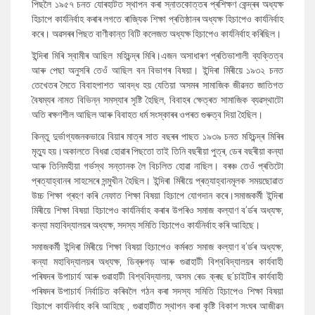
পিছলৈ ১৯৫৭ চনত যোৰহাটত স্থাপন কৰা স্নাতকোত্তৰ প্ৰশিক্ষণ কেন্দ্ৰৰ অধ্যক্ষ
হিচাপে কাৰ্যনিৰ্বাহ কৰাৰ লগতে ৰাজ্যিক শিক্ষা প্ৰতিষ্ঠানৰ অধ্যক্ষ হিচাপেও কাৰ্যনিৰ্বাহ
কৰে। অৱসৰৰ পিছত বাণীকান্ত বিটি কলেজত অধ্যক্ষ হিচাপেও কাৰ্যনিৰ্বাহ কৰিছিল।
ইন্দিৰা মিৰি স্বামীৰ আছিল মহিচন্দ্ৰ মিৰি।এজন অসাধাৰণ প্ৰতিভাশালী ব্যক্তিত্ব
আৰু পেছা অনুসৰি তেওঁ আছিল বন বিভাগৰ বিষয়া। ইন্দিৰা মিৰীয়ে ১৯৩২ চনত
তেখেতৰ সৈতে বিবাহপাশত আবদ্ধ হয় যেতিয়া অসমৰ সামাজিক জীৱনত জাতিগত
বৈষম্যৰ নামত বিভিন্ন সমস্যাৰ সৃষ্টি হৈছিল, বিবাহৰ ক্ষেত্ৰত সামাজিক ব্যৱস্থাটো
অতি ৰক্ষণশীল আছিল আৰু বিবাহত ধৰ্ম সংস্কাৰৰ ওপৰত গুৰুত্ব দিয়া হৈছিল।
কিন্তু দুৰ্ভাগ্যজনকভাৱে বিয়াৰ মাত্ৰ সাত বছৰৰ পাছত ১৯৩৯ চনত মহিচন্দ্ৰ মিৰিৰ
মৃত্যু হয়।অকালতে বিধৱা হোৱাৰ পিছতো তাই তিনি বছৰীয়া পুত্ৰ, ডেৰ বছৰীয়া কন্যা
আৰু তিনিমহীয়া গৰ্ভস্থ সন্তানক লৈ বিচলিত হোৱা নাছিল। বৰঞ্চ তেওঁ প্ৰতিটো
প্ৰত্যাহ্বানৰ সাহসেৰে সন্মুখীন হৈছিল। ইন্দিৰা মিৰীয়ে প্ৰত্যাহ্বানমূলক সময়ছোৱাত
উচ্চ শিক্ষা গ্ৰহণ কৰি নেফাত শিক্ষা বিষয়া হিচাপে যোগদান কৰে।সমাজকৰ্মী ইন্দিৰা
মিৰীয়ে শিক্ষা বিষয়া হিচাপেও কাৰ্যনিৰ্বাহ কৰাৰ উপৰিও সমাজ কল্যাণ ব’ৰ্ডৰ অধ্যক্ষ,
কন্যা মহাবিদ্যালয়ৰ অধ্যক্ষ, সদস্য সমিতি হিচাপেও কাৰ্যনিৰ্বাহ কৰি আহিছে।
সমাজকৰ্মী ইন্দিৰা মিৰীয়ে শিক্ষা বিষয়া হিচাপেও কৰ্মৰত সমাজ কল্যাণ ব’ৰ্ডৰ অধ্যক্ষ,
কন্যা মহাবিদ্যালয়ৰ অধ্যক্ষ, ডিব্ৰুগড় আৰু গুৱাহাটী বিশ্ববিদ্যালয়ৰ কাৰ্যবাহী
পৰিষদৰ উপাচাৰ্য আৰু গুৱাহাটী বিশ্ববিদ্যালয়, অসম ৰেড ক্ৰছ ছ’চাইটিৰ কাৰ্যবাহী
পৰিষদৰ উপাচাৰ্য নিৰ্বাচিত কৰিবলৈ গঠন কৰা সদস্য সমিতি হিচাপেও শিক্ষা বিষয়া
হিচাপে কাৰ্যনিৰ্বাহ কৰি আহিছে , গুৱাহাটীত স্থাপন কৰা কৃষ্টি বিকাশ সংঘৰ আজীৱন