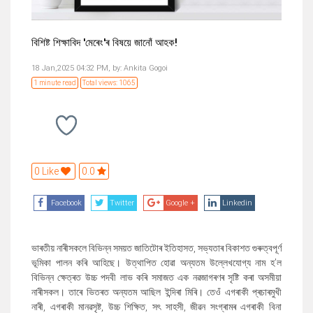
বিশিষ্ট শিক্ষাবিদ 'মেৰেং'ৰ বিষয়ে জানোঁ আহক!
18 Jan,2025 04:32 PM,
by:
Ankita Gogoi
1 minute read
Total views: 1065
0 Like
0.0
Facebook
Twitter
Google +
Linkedin
ভাৰতীয় নাৰীসকলে বিভিন্ন সময়ত জাতিটোৰ ইতিহাসত, সভ্যতাৰ বিকাশত গুৰুত্বপূৰ্ণ
ভূমিকা পালন কৰি আহিছে। উত্থাপিত হোৱা অন্যতম উল্লেখযোগ্য নাম হ’ল
বিভিন্ন ক্ষেত্ৰত উচ্চ পদবী লাভ কৰি সমাজত এক নৱজাগৰণৰ সৃষ্টি কৰা অসমীয়া
নাৰীসকল। তাৰে ভিতৰত অন্যতম আছিল ইন্দিৰা মিৰি। তেওঁ এগৰাকী প্ৰচাৰমুখী
নাৰী, এগৰাকী মানৱসৃষ্ট, উচ্চ শিক্ষিত, সৎ সাহসী, জীৱন সংগ্ৰামৰ এগৰাকী বিনা