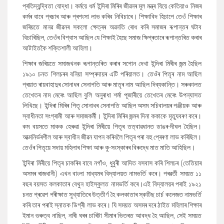
প্ৰতিদ্বন্দ্বিতা যোদ্ধা। কৰ্ময়ে ধৰ্ম ইন্দিৰা মিৰিৰ জীৱনৰ মূল মন্ত্ৰ যিয়ে কেতিয়াও নিজৰ
কৰ্মৰ বাবে প্ৰচাৰ আৰু প্ৰশংসা লাভ কৰিব নিবিচাৰে। শিক্ষাবিদ হিচাপে তেওঁ শিক্ষাৰ
জৰিয়তে মানৱ জীৱনৰ সকলো ক্ষেত্ৰৰ অৱনতি ৰোধ কৰি সমাজৰ ৰূপান্তৰ ঘটাব
বিচাৰিছিল, তেওঁৰ বিশ্বাস আছিল যে শিক্ষাই হৈছে সমাজ ক্ষিপ্ৰতাৰে ৰূপান্তৰিত কৰাৰ
আটাইতকৈ শক্তিশালী আহিলা।
শিক্ষাৰ জৰিয়তে সমাজখনক ৰূপান্তৰিত কৰাৰ সপোন দেখা ইন্দিৰা মিৰীৰ জন্ম হৈছিল
১৯১০ চনত শিলচৰৰ বনিয়া সম্প্ৰদায়ৰ এটি পৰিয়ালত। তেওঁৰ পিতৃৰ নাম আছিল
প্ৰয়াত ৰায়বাহাদুৰ সোনাধৰ সেনাপতি আৰু মাতৃৰ নাম আছিল দিব্যকান্তি। সৰুকালত
তেখেতৰ নাম মেৰেং আছিল বুলি অনুৰাধা শৰ্মা পূজাৰীয়ে তেখেতৰ মেৰেং উপন্যাসত
লিখিছে। ইন্দিৰা মিৰিৰ পিতৃ সোনাধৰ সেনাপতি আছিল অসম সচিবালয়ৰ পঞ্জীয়ক আৰু
স্বাধীনতা সংগ্ৰামী আৰু সমাজকৰ্মী। ইন্দিৰা মিৰিৰ জন্মৰ দিনা ককাকে মৃত্যুবৰণ কৰে।
কম বয়সতে মাকক হেৰুৱা ইন্দিৰা মিৰীয়ে পিতৃৰ তত্বাৱধানত ডাঙৰ-দীঘল হৈছিল।
আত্মনিৰ্ভৰশীল আৰু স্বাধীন জীৱন যাপন কৰিবলৈ পিতৃৰ পৰা বহু প্ৰেৰণা লাভ কৰিছিল।
তেওঁৰ পিতৃয়ে সদায় মহিলাৰ শিক্ষা আৰু কু-সংস্কাৰৰ বিৰুদ্ধে মাত মাতি আহিছিল।
ইন্দিৰা মিৰীয়ে পিতৃৰ চাকৰিৰ বাবে নগাঁও, ধুবুৰী আদিত বসবাস কৰি শিলচৰ (তেতিয়াৰ
অসমৰ ৰাজধানী) এখন বাংলা মাধ্যমৰ বিদ্যালয়ত নামভৰ্তি কৰে। পৰৱৰ্তী সময়ত ১১
বছৰ বয়সত কলকাতাৰ বেথুন হাইস্কুলত নামভৰ্তি কৰে।এই বিদ্যালয়ৰ পৰাই ১৯২১
চনত প্ৰৱেশ পৰীক্ষাত সুখ্যাতিৰে উত্তীৰ্ণ হৈ কলকাতাৰ স্কটিছ চাৰ্চ কলেজত নামভৰ্তি
কৰি তাৰ পৰাই স্নাতক ডিগ্ৰী লাভ কৰে। যি সময়ত অসমৰ দৰে ঠাইত মহিলাৰ শিক্ষাৰ
ইমান গুৰুত্ব নাছিল, নাৰী ঘৰৰ চাৰিটা সীমাৰ ভিতৰত আবদ্ধ হৈ আছিল, সেই সময়ত