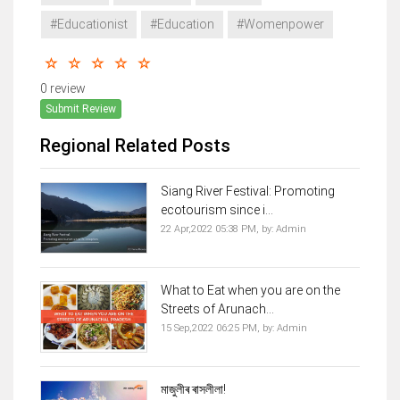
#Educationist
#Education
#Womenpower
0 review
Submit Review
Regional Related Posts
Siang River Festival: Promoting
ecotourism since i...
22 Apr,2022 05:38 PM,
by:
Admin
What to Eat when you are on the
Streets of Arunach...
15 Sep,2022 06:25 PM,
by:
Admin
মাজুলীৰ ৰাসলীলা!