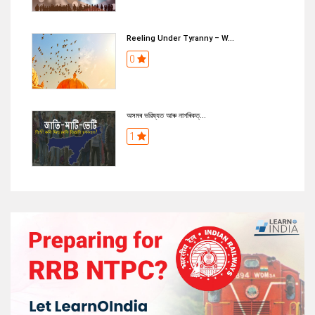
Reeling Under Tyranny – W...
0
অসমৰ ভৱিষ্যত আৰু নাগৰিকত্...
1