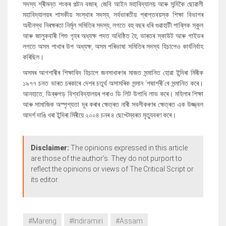
সদস্য শ্ৰীমন্ত শংকৰ পল্টন বজাৰ, জেবি আইন মহাবিদ্যালয় আৰু সন্দিকৈ ছোৱালী
মহাবিদ্যালয়ৰ শাসকীয় সংস্থাৰ সদস্য, সৰ্বভাৰতীয় প্ৰাপ্তবয়স্ক শিক্ষা বিভাগৰ
অধীনস্থ নিৰক্ষৰতা নিৰ্মূল সমিতিৰ সদস্য, লগতে বহু বছৰ ধৰি গুৱাহাটী পাব্লিক স্কুল
আৰু জালুকবাৰী শিশু গৃহৰ অধ্যক্ষ পদত অধিষ্ঠিত হৈ, ভাৰতৰ স্কাউট আৰু গাইডৰ
লগতে অসম শাখাৰ উপ অধ্যক্ষ, অসম পৰিভাষা সমিতিৰ সদস্য হিচাপেও কাৰ্যনিৰ্বাহ
কৰিছিল।
অসমৰ আগশাৰীৰ শিক্ষাবিদ হিচাপে জনসাধাৰণৰ মাজত সন্মানিত হোৱা ইন্দিৰা মিৰীক
১৯৭৭ চনত ভাৰত চৰকাৰে দেশৰ চতুৰ্থ অসামৰিক সন্মান ‘পদ্মাশ্ৰী’ৰে সন্মানিত কৰে।
আনহাতে, ডিব্ৰুগড় বিশ্ববিদ্যালয়ৰ পৰাও ডি লিট উপাধি লাভ কৰে। মহিলাৰ শিক্ষা
আৰু সামাজিক অস্পৃশ্যতা দূৰ কৰাৰ ক্ষেত্ৰত নাৰী সবলীকৰণৰ ক্ষেত্ৰত এক উজ্জ্বল
আদৰ্শ দাঙি ধৰা ইন্দিৰা মিৰীয়ে ২০০৪ চনৰ ৪ ছেপ্টেম্বৰত মৃত্যুবৰণ কৰে।
Disclaimer:
The opinions expressed in this article
are those of the author's. They do not purport to
reflect the opinions or views of The Critical Script or
its editor.
#Mareng
#Indiramiri
#Assam