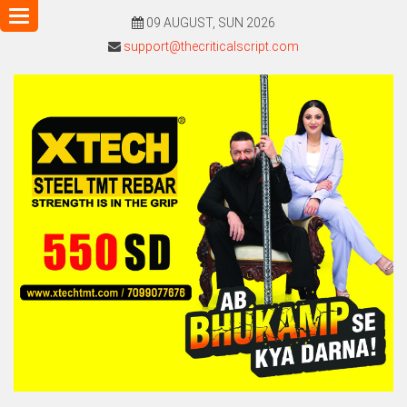
Toggle
09 AUGUST, SUN 2026
navigation
support@thecriticalscript.com