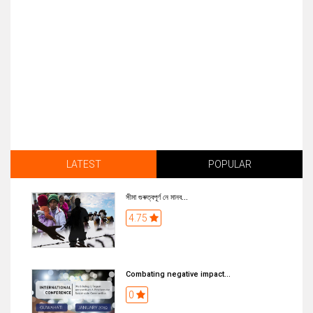
LATEST
POPULAR
সীমা গুৰুত্বপূৰ্ণ নে মানব...
4.75
Combating negative impact...
0