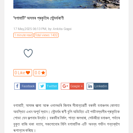
'বগামাটি' অসমৰ প্ৰকৃতিৰ সৌন্দৰ্যৰাণী
17 May,2025 06:13 PM,
by:
Ankita Gogoi
1 minute read
Total views: 1432
0 Like
0.0
Facebook
Twitter
Google +
Linkedin
বগামাটি, অসমৰ বাক্সা আৰু ওদালগুৰি জিলাৰ সীমান্তৱৰ্তী বৰনদী বনাঞ্চলৰ কোলাত
অবস্থিত এখন অপূৰ্ব স্থান। সৌন্দৰ্যৰ ৰাণী বুলি অভিহিত এই পৰ্যটনস্থলীৰ প্ৰাকৃতিক
শোভা যেন কল্পনাৰ উৰ্দ্ধত। বৰনদীৰ নিৰ্মল, শান্ত জলধাৰা, সেউজীয়া বনাঞ্চল, পৰ্বতৰ
বুকুত বাজি থকা বতাহ, সকলোবোৰ মিলি বগামাটিক এটি অনন্য পৰ্যটন গন্তব্যলৈ
ৰূপান্তৰ কৰিছে।