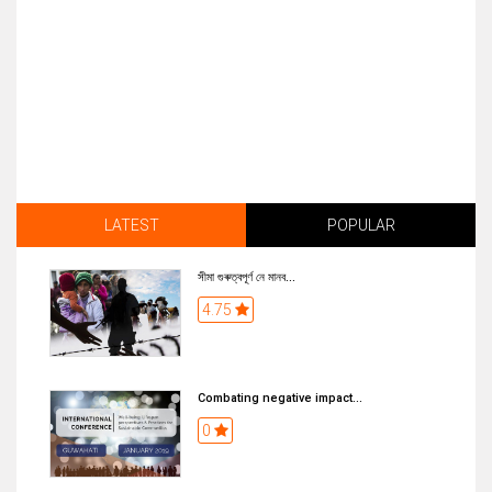
LATEST
POPULAR
সীমা গুৰুত্বপূৰ্ণ নে মানব...
4.75
Combating negative impact...
0