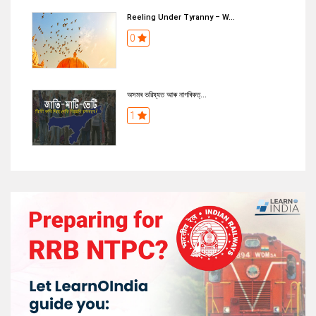
Reeling Under Tyranny – W...
0
অসমৰ ভৱিষ্যত আৰু নাগৰিকত্...
1