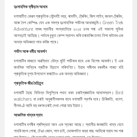
দুঃসাহসিক ক্ৰীড়াৰ আধাৰ
বগামাটিত কেৱল প্ৰাকৃতিক সৌন্দৰ্যই নহয়, ৰাফটিং, ট্ৰেকিং, জিপ লাইন, জংঘল ট্ৰেকিং,
আৰু নৈশ কেম্পিঙ যেন এক সমগ্ৰ দুঃসাহসিক পৰ্যটনৰ আধাৰভূমি। Green Trek
Adventure নামৰ স্থানীয় সংস্থাটোৱে ২০১৫ চনৰ পৰা এই সকলো সুবিধা
আগবঢ়াই আহিছে। পৰ্বতৰ বুকুত কেম্প স্থাপন কৰি তৰাবাৰিৰ তলত নিশা কটাবৰ এক
অনন্য অভিজ্ঞতা লাভ কৰিব পাৰে।
পৰ্যটন আৰু ধৰ্মীয় আকৰ্ষণ
বগামাটিৰ মাজতে অৱস্থিত বৌদ্ধ মূৰ্তি পৰ্যটকৰ বাবে এক বিশেষ আকর্ষণ। ই এক
মানসিক শান্তিৰ প্ৰতীক হিচাপে পৰিগণিত। ইয়াৰ সমীপৰ বৰনদীৰ পাৰত বহি
প্ৰাকৃতিক দৃশ্য উপভোগ কৰাটোও এক অনন্য অভিজ্ঞতা।
প্ৰাকৃতিক জীৱ বৈচিত্ৰ্য
বগামাটি হৈছে বিভিন্ন বিলুপ্তিৰ পথত থকা চৰাইপ্ৰজাতিৰ আবাসস্থল। Bird
watchers বা চৰাই অনুৰাগীসকলৰ বাবে বগামাটি স্বৰ্গৰ দৰে। চিৰিকতি, ধনেশ,
নীলকণ্ঠ আদি বহু ধৰণৰ চৰাই দেখা পোৱা যায় ইয়াত।
আঞ্চলিক খাদ্যৰ স্বাদ
বগামাটিৰ বগৰীৰ প্ৰসিদ্ধতা আন এক স্তৰত আছে। স্থানীয় জনজাতি খাদ্য যেনে
গাহৰি মাংস পোৰা, টেঙা-জোল, লাল চাই, ভোজপাটত ৰন্ধা মাছ আদিৰো স্বাদ লব পৰা