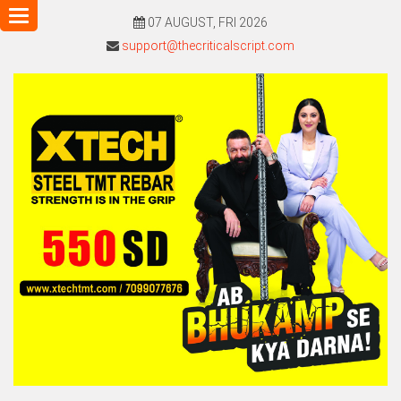
Toggle
07 AUGUST, FRI 2026
navigation
support@thecriticalscript.com