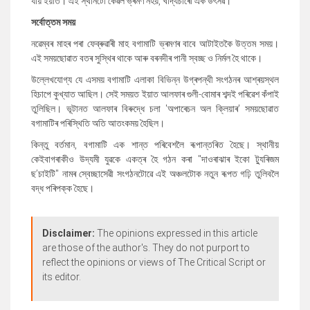
যায় ইয়াত। এই স্থানটো কেৱল ভ্ৰমণ নহয়, খাদ্যচাৰো এক উৎসৱ।
সৰ্বোত্তম সময়
নৱেম্বৰ মাহৰ পৰা ফেব্ৰুৱাৰী মাহ বগামাটি ভ্ৰমণৰ বাবে আটাইতকৈ উত্তম সময়।
এই সময়ছোৱাত বতৰ সুস্থিৰ থাকে আৰু বৰনদীৰ পানী স্বচ্ছ ও নিৰ্মল হৈ থাকে।
উল্লেখযোগ্য যে এসময় বগামাটি এলাকা বিভিন্ন উগ্ৰপন্থী সংগঠনৰ আশ্ৰয়স্থল
হিচাপে কুখ্যাত আছিল। সেই সময়ত ইয়াত আলফাৰ গুলী-বোমাৰ শব্দই পৰিৱেশ কঁপাই
তুলিছিল। ভূটানত আলফাৰ বিৰুদ্ধে চলা 'অপাৰেচন অল ক্লিয়াৰ' সময়ছোৱাত
বগামাটিৰ পৰিস্থিতি অতি আতংকময় হৈছিল।
কিন্তু বৰ্তমান, বগামাটি এক শান্ত পৰিবেশলৈ ৰূপান্তৰিত হৈছে। স্থানীয়
কেইবাগৰাকীও উদ্যমী যুৱকে একত্ৰ হৈ গঠন কৰা "দাওৰাঝাৰ ইকো ট্যুৰিজম
ছ’চাইটি" নামৰ স্বেচ্ছাসেৱী সংগঠনটোৱে এই অঞ্চলটোক নতুন ৰূপত গঢ়ি তুলিবলৈ
বদ্ধ পৰিপক্ক হৈছে।
Disclaimer:
The opinions expressed in this article
are those of the author's. They do not purport to
reflect the opinions or views of The Critical Script or
its editor.