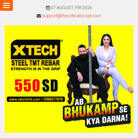
Toggle
07 AUGUST, FRI 2026
navigation
support@thecriticalscript.com