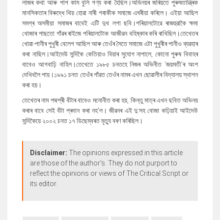
লাজৰ কথা আৰু পাপ কাম বুলি গণ্য কৰা হৈছিল।অভিনয়ৰ জৰিয়তে পুৰুষতান্ত্ৰিক
মানসিকতাৰ বিৰুদ্ধে থিয় হোৱা নাৰী গৰাকীক সমাজে এঘৰীয়া কৰিলে।
এইয়া আছিল
সমগ্ৰ অসমীয়া
সমাজৰ বাবেই এটি দুখ লগা ছবি।পৰিয়ালটোৱে ৰাজহুৱাকৈ ক্ষমা
খোজাৰ পাছতো গাঁৱৰ ৰাইজে পৰিয়ালটোক আজীৱন বহিষ্কাৰ কৰি ৰাখিছিল।তেখেতৰ
খোৱা-পানীৰ পুখুৰী বেলেগ আছিল আৰু তেওঁৰ সৈতে সমাজে এটা পুখুৰীৰ পানীও ব্যৱহাৰ
কৰা নাছিল।আইদেউ সন্দিকৈ কেতিয়াও বিয়াৰ সুযোগ নাপালে
,
কোনো পুৰুষ বিবাহৰ
বাবেও আগবাঢ়ি নাহিল।তেখেতে ১৯৮৫ চনতহে নিজৰ অভিনীত
'
জয়মতী
'
ৰ অংশ
দেখিবলৈ পায়।১৯৯১ চনত তেওঁৰ গাঁৱত তেওঁৰ নামৰ এখন ছোৱালীৰ বিদ্যালয় স্থাপন
কৰা হয়।
তেখেতৰ নাম পদ্মশ্ৰী বঁটাৰ বাবেও মনোনীত কৰা হয়
,
কিন্তু মাত্ৰ এখন ছবিত অভিনয়
কৰাৰ বাবে সেই বঁটা প্ৰদান কৰা নহ
'
ল।
জীৱনৰ এই দু:সহ বোজা কঢ়িয়াই আইদেউ
সন্দিকৈয়ে ২০০২ চনত ১৭ ডিছেম্বৰত মৃত্যু বৰণ কৰিছিল।
Disclaimer:
The opinions expressed in this article
are those of the author's. They do not purport to
reflect the opinions or views of The Critical Script or
its editor.