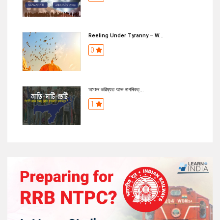
Reeling Under Tyranny – W...
0
অসমৰ ভৱিষ্যত আৰু নাগৰিকত্...
1