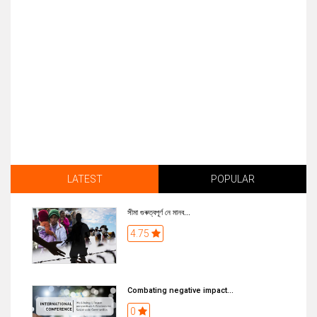
LATEST
POPULAR
সীমা গুৰুত্বপূৰ্ণ নে মানব...
4.75
Combating negative impact...
0