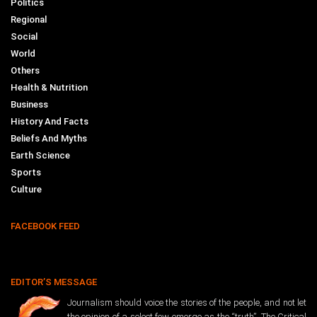
Politics
Regional
Social
World
Others
Health & Nutrition
Business
History And Facts
Beliefs And Myths
Earth Science
Sports
Culture
FACEBOOK FEED
EDITOR’S MESSAGE
Journalism should voice the stories of the people, and not let
the opinion of a select few emerge as the “truth”. The Critical