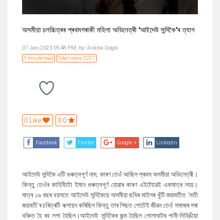
অসমীয়া চলচ্চিত্ৰৰ প্ৰথমগৰাকী মহিলা অভিনেত্ৰী 'আইদেউ সন্দিকৈ'ৰ ত্যাগ
07 Jan,2023 05:48 PM,
by:
Ankita Gogoi
1 minute read
Total views: 2227
0 Like
0.0
Facebook
Twitter
Google +
Linkedin
আইদেউ সন্দিকৈ এটি গুৰুত্বপূৰ্ণ নাম
;
কাৰণ তেওঁ আছিল প্ৰথম অসমীয়া অভিনেত্ৰী।
কিন্তু তেওঁৰ কাহিনীটো ইমান গুৰুত্বপূৰ্ণ হোৱাৰ কাৰণ এইটোৱেই একমাত্ৰ নহয়।
মাত্ৰ ১৬ বছৰ বয়সতে আইদেউ সন্দিকৈয়ে অসমীয়া ছবিৰ মাইলৰ খুঁটি জয়মতীত ‘সতী
জয়মতী’ৰ চৰিত্ৰটি ৰূপায়ন কৰিছিল কিন্তু তাৰ পিছত গোটেই জীৱন তেওঁ সমাজৰ পৰা
বঞ্চিত হৈ ৰব লগা হৈছিল।আইদেউ সন্দিকৈৰ জন্ম হৈছিল গোলাঘাটৰ পানী-দিহিঙীয়া