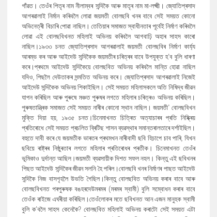
গাঁৱত। তেওঁৰ পিতৃৰ নাম নীলাম্বৰ সন্দিকৈ আৰু মাতৃৰ নাম মা-লক্ষ্মী। জ্যোতিপ্ৰসাদ
আগৰৱালাই নিৰ্মান কৰিবলৈ লোৱা জয়মতী বোলছবি খনৰ বাবে সেই সময়ত কোনো
অভিনেত্ৰী বিচাৰি পোৱা নাছিল। তেতিয়াৰ সমাজত
স্বাধীনতাৰ পূৰ্বেই নিৰ্মাণ কৰিবলৈ
লোৱা এই বোলছবিখনত মহিলাই অভিনয় কৰিবলৈ আগবাঢ়ি অহাৰ সাহস কাৰো
নাছিল।১৯৩৩ চনত জ্যোতিপ্ৰসাদ আগৰৱালাই জয়মতী বোলছবিৰ নিৰ্মাণ কাৰ্য্য
আৰম্ভ কৰ আৰু আইদেউ সন্দিকৈক জয়মতীৰ চৰিত্ৰৰ বাবে উপযুক্ত হ
'
ব বুলি ধাৰণা
কৰে।প্ৰথমে আইদেউ সন্দিকৈয়ে বোলছবিত অভিনয় কৰিবলৈ মান্তি হোৱা নাছিল
যদিও
,
পিছলৈ দেউতাকৰ সন্মতিত অভিনয় কৰে। জ্যোতিপ্ৰসাদ আগৰৱালাই নিজেই
আইদেউ সন্দিকৈক অভিনয় শিকাইছিল।
সেই সময়ত মহিলাসকলে অতি নিষিদ্ধ জীৱন
যাপন কৰিছিল আৰু পুৰুষে মঞ্চত পুৰুষৰ লগতে মহিলাৰ চৰিত্ৰও অভিনয় কৰিছিল।
পুৰুষতান্ত্ৰিক সমাজত সেই সময়ত নাৰীৰ কোনো স্থান নাছিল। জয়মতী
'
বোলছবিখন
মুক্তি দিয়া হয়
,
১৯৩৫ চনত।চিনেমাখনত চিত্ৰিত অত্যাচাৰৰ প্ৰতি নিষ্ক্ৰিয়
প্ৰতিৰোধে সেই সময়ত প্ৰচলিত ব্ৰিটিছ শাসন ব্যৱস্থাৰ সমান্তৰালতাৰে দৰ্শাইছিল।
বহুতে দাবী কৰে যে জয়মতীক ভাৰতৰ প্ৰথমখন নাৰীবাদী ছবি হিচাপে চাব পাৰি
,
যিখন
ছবিয়ে ৰাষ্ট্ৰৰ নিষ্ঠুৰতাৰ লগতে মহিলাৰ প্ৰতিৰোধৰ প্ৰতীক। চিনেমাখনত তেওঁৰ
ভূমিকাও দুৰ্দান্ত আছিল।জয়মতী ব্যৱসায়ীক দিশত সফল নহল। কিন্তু এই ছবিখনৰ
পিছত আইদেউ সন্দিকৈৰ জীৱন সলনি হৈ পৰিল।বোলছবি খনৰ নিৰ্মাণৰ পাছত আইদেউ
সন্দিকৈ নিজ বাসগৃহলৈ উভতি গৈছিল।কিন্তু বোলছবিত অভিনয় কৰাৰ বাবে আৰু
বোলছবিখনত পৰপুৰুষক বঙহৰদেউমৰমৰ
(
মৰমৰ স্বামী
)
বুলি সম্বোধন কৰাৰ বাবে
তেওঁক ৰাইজে এঘৰীয়া কৰিছিল।তেওঁলোকৰ মতে ছবিখনত আন এজন মানুহক স্বামী
বুলি ক’বলৈ সাহস কেনেকৈ
?
বোলছবিত মহিলাই অভিনয় কৰাটো সেই সময়ত এটা