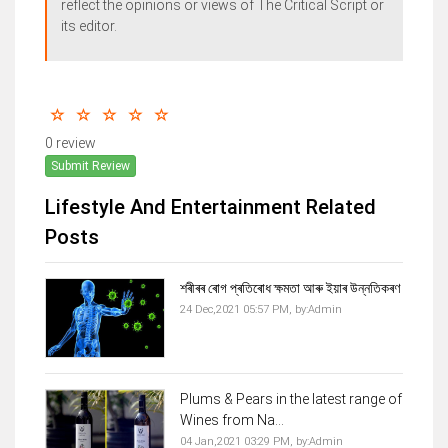
reflect the opinions or views of The Critical Script or
its editor.
0 review
Submit Review
Lifestyle And Entertainment Related
Posts
শৰীৰৰ ৰোগ প্ৰতিৰোধ ক্ষমতা আৰু ইয়াৰ উন্নতিকৰণ
24 Dec,2021 05:57 PM,
by:
Admin
Plums & Pears in the latest range of
Wines from Na...
04 Jan,2021 03:29 PM,
by:
Admin