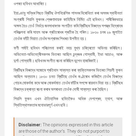
ওপৰত ছবিখন আধাৰিত।
ইয়াণ্ডাবু সন্ধিৰ পিছত ব্ৰিটিছ ঔপনিৱেশিক শাসনৰ বিৰোধিতা কৰা অসমৰ স্বাধীনতা
সংগ্ৰামী পিয়লি ফুকনৰ প্ৰেৰণাদায়ক কাহিনীৰে নিৰ্মিত এই ছবিখন। শাৰীৰিকভাৱে
অক্ষম হৈও তেওঁ নিৰ্ভয়ে জনসাধাৰণক সংগঠিত কৰি ব্ৰিটিছৰ বিৰুদ্ধে সশস্ত্ৰ বিদ্ৰোহৰ
পৰিকল্পনা কৰি সাহস আৰু প্ৰতিৰোধৰ প্ৰতীক হৈ পৰিল। ১৮৩০ চনৰ ২৬ জুলাইত
তেওঁক ফাঁচী দিয়াত তেওঁৰ সংগ্ৰামৰ শিখৰত উপনীত হয়।
ফণী শৰ্মাই ছবিখন পৰিচালনা কৰাই নহয় মুখ্য চৰিত্ৰতো অভিনয় কৰিছিল।
অভিনেতা-অভিনেত্ৰীসকলৰ ভিতৰত আছিল চন্দ্ৰধৰ গোস্বামী, ইভা আচাও, আৰু
দুৰ্গা গোস্বামী। ছবিখনৰ সংগীত ৰচনা কৰিছিল ভূপেন হাজৰিকাই।
ব্ৰিটিছৰ বিৰুদ্ধে সজোৰে প্ৰতিবাদ সাব্যস্ত কৰা ব্যক্তিসকলৰ ভিতৰত পিয়লী ফুকন
আছিল অন্যতম। ১৮৩০ চনত ব্ৰিটিছে তেওঁৰ কণ্ঠৰোধ কৰিবলৈ তেওঁৰ বিৰুদ্ধে
গোচৰ মোকৰ্দমা কৰে আৰু মোকৰ্দমাত তেওঁৰ ফাঁচীৰ সপক্ষে ৰায়দান দিয়া হয়। ব্ৰিটিছৰ
বিৰুদ্ধে চক্ৰান্ত ৰচনা কৰাৰ অপৰাধত তেওঁক দোষী সাব্যস্ত কৰা হৈছিল।
পিয়লি ফুকন এখন ঐতিহাসিক ছবিতকৈও অধিক দেশপ্ৰেম, ত্যাগ, আৰু
স্থিতিস্থাপকতাৰ মনোভাৱপূৰ্ণ এখন ছবি।
Disclaimer:
The opinions expressed in this article
are those of the author's. They do not purport to