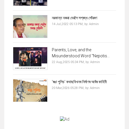
নৱকান্ত বৰুৱা দেৱলৈ সশ্ৰদ্ধ সোঁৱৰণ
14 Jul,2022 05:13 PM,
by:
Admin
Parents, Love, and the
Misunderstood Word “Nepotis...
22 Aug,2025 05:34 PM,
by:
Admin
'ৰঙা পুলিচ' কথাছবিখনৰ নিৰ্মাণৰ আৰঁৰ কাহিনী
20 Mar,2026 05:28 PM,
by:
Admin