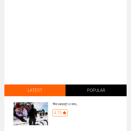
LATEST
POPULAR
সীমা গুৰুত্বপূৰ্ণ নে মানব...
4.75