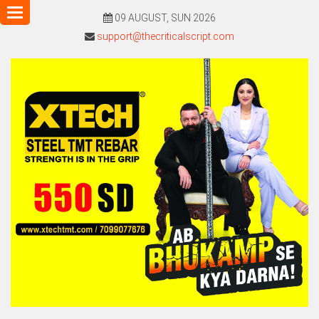
Toggle
09 AUGUST, SUN 2026
navigation
support@thecriticalscript.com