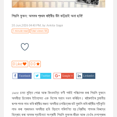
পিয়লি ফুকন: অসমৰ প্ৰথম ৰাষ্ট্ৰীয় বঁটা কঢ়িয়াই অনা ছবি!
20 Jun,2026 04:40 PM,
by:
Ankita Gogoi
1 minute read
Total views: 96
0 Like
0.0
Facebook
Twitter
Google +
Linkedin
১৯৫৫ চনত মুক্তি পোৱা আৰু কিংবদন্তি ফণী শৰ্মাই পৰিচালক কৰা পিয়লি ফুকনে
অসমীয়া চিনেমাৰ ইতিহাসত এক বিশেষ স্থান দখল কৰিছিল। ৰাষ্ট্ৰপতিৰ সন্মানীয়
ৰূপৰ পদক লাভ কৰি ৰাষ্ট্ৰীয় মঞ্চত অসমীয়া চলচ্চিত্ৰৰ বাট মুকলি কৰি ৰাষ্ট্ৰীয় স্বীকৃতি
লাভ কৰা প্ৰথমখন অসমীয়া ছবি হিচাপে পৰিগণিত হয়।ব্ৰিটিছ শাসনৰ বিৰুদ্ধে
বিদ্ৰোহ কৰা অসমৰ স্বাধীনতা সংগ্ৰামী পিয়লি ফুকনৰ জীৱন আৰু তেওঁৰ দেশপ্ৰেমৰ