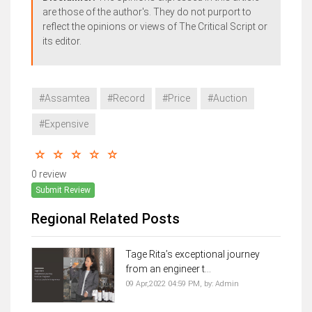
are those of the author's. They do not purport to
reflect the opinions or views of The Critical Script or
its editor.
#Assamtea
#Record
#Price
#Auction
#Expensive
0 review
Submit Review
Regional Related Posts
Tage Rita’s exceptional journey
from an engineer t...
09 Apr,2022 04:59 PM,
by:
Admin