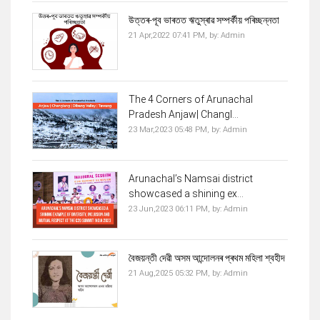
উত্তৰ-পূব ভাৰতত ঋতুস্ৰাৱ সম্পৰ্কীয় পৰিচ্ছন্নতা
21 Apr,2022 07:41 PM,
by:
Admin
The 4 Corners of Arunachal
Pradesh Anjaw| Changl...
23 Mar,2023 05:48 PM,
by:
Admin
Arunachal’s Namsai district
showcased a shining ex...
23 Jun,2023 06:11 PM,
by:
Admin
বৈজয়ন্তী দেৱী অসম আন্দোলনৰ প্ৰথম মহিলা শ্বহীদ
21 Aug,2025 05:32 PM,
by:
Admin