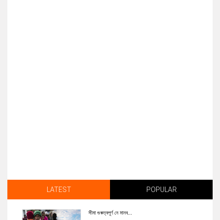
LATEST
POPULAR
সীমা গুৰুত্বপূৰ্ণ নে মানব...