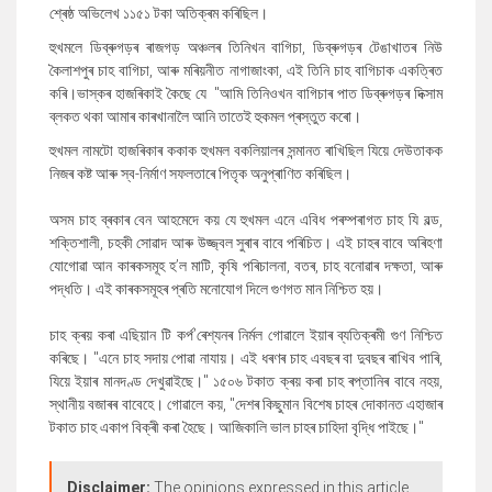
শ্ৰেষ্ঠ অভিলেখ ১১৫১ টকা অতিক্ৰম কৰিছিল।
হুখমলে ডিব্ৰুগড়ৰ ৰাজগড় অঞ্চলৰ তিনিখন বাগিচা, ডিব্ৰুগড়ৰ টেঙাখাতৰ নিউ
কৈলাশপুৰ চাহ বাগিচা, আৰু মৰিয়নীত নাগাজাংকা, এই তিনি চাহ বাগিচাক একত্ৰিত
কৰি।ভাস্কৰ হাজৰিকাই কৈছে যে "আমি তিনিওখন বাগিচাৰ পাত ডিব্ৰুগড়ৰ দিক্সাম
ব্লকত থকা আমাৰ কাৰখানালৈ আনি তাতেই হুকমল প্ৰস্তুত কৰো।
হুখমল নামটো হাজৰিকাৰ ককাক হুখমল বকলিয়ালৰ সন্মানত ৰাখিছিল যিয়ে দেউতাকক
নিজৰ কষ্ট আৰু স্ব-নিৰ্মাণ সফলতাৰে পিতৃক অনুপ্ৰাণিত কৰিছিল।
অসম চাহ ব্ৰকাৰ বেন আহমেদে কয় যে হুখমল এনে এবিধ পৰম্পৰাগত চাহ যি বল্ড,
শক্তিশালী, চহকী সোৱাদ আৰু উজ্জ্বল সুৰাৰ বাবে পৰিচিত। এই চাহৰ বাবে অৰিহণা
যোগোৱা আন কাৰকসমূহ হ’ল মাটি, কৃষি পৰিচালনা, বতৰ, চাহ বনোৱাৰ দক্ষতা, আৰু
পদ্ধতি। এই কাৰকসমূহৰ প্ৰতি মনোযোগ দিলে গুণগত মান নিশ্চিত হয়।
চাহ ক্ৰয় কৰা এছিয়ান টি কৰ্প’ৰেশ্যনৰ নিৰ্মল গোৱালে ইয়াৰ ব্যতিক্ৰমী গুণ নিশ্চিত
কৰিছে। "এনে চাহ সদায় পোৱা নাযায়। এই ধৰণৰ চাহ এবছৰ বা দুবছৰ ৰাখিব পাৰি,
যিয়ে ইয়াৰ মানদণ্ড দেখুৱাইছে।" ১৫০৬ টকাত ক্ৰয় কৰা চাহ ৰপ্তানিৰ বাবে নহয়,
স্থানীয় বজাৰৰ বাবেহে। গোৱালে কয়, "দেশৰ কিছুমান বিশেষ চাহৰ দোকানত এহাজাৰ
টকাত চাহ একাপ বিক্ৰী কৰা হৈছে। আজিকালি ভাল চাহৰ চাহিদা বৃদ্ধি পাইছে।"
Disclaimer:
The opinions expressed in this article