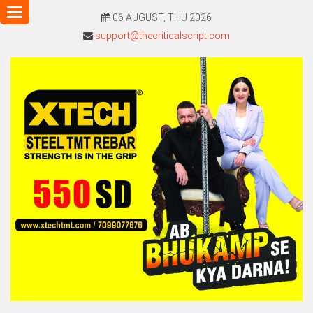
Toggle
06 AUGUST, THU 2026
navigation
support@thecriticalscript.com