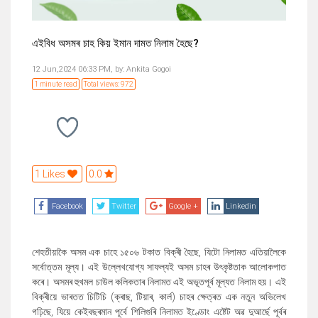
এইবিধ অসমৰ চাহ কিয় ইমান দামত নিলাম হৈছে?
12 Jun,2024 06:33 PM,
by:
Ankita Gogoi
1 minute read
Total views: 972
1 Likes
0.0
Facebook
Twitter
Google +
Linkedin
শেহতীয়াকৈ অসম এক চাহে ১৫০৬ টকাত বিক্ৰী হৈছে, যিটো নিলামত এতিয়ালৈকে
সৰ্বোত্তম মূল্য। এই উল্লেখযোগ্য সাফল্যই অসম চাহৰ উৎকৃষ্টতাক আলোকপাত
কৰে। অসমৰ হুখমল চাউল কলিকতাৰ নিলামত এই অভূতপূৰ্ব মূল্যত নিলাম হয়। এই
বিক্ৰীয়ে ভাৰতত চিটিচি (ক্ৰাছ, টিয়াৰ, কাৰ্ল) চাহৰ ক্ষেত্ৰত এক নতুন অভিলেখ
গঢ়িছে, যিয়ে কেইবছৰমান পূৰ্বে শিলিগুৰি নিলামত ইণ্ডোং এষ্টেট অৱ দুআৰ্ছে পূৰ্বৰ