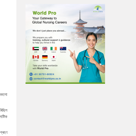
 সকলো
ৰিছিল
লাষ্টিক
গ্ৰহণ