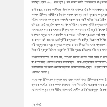
কৰিছিল
,
প্ৰায় ২৬০০ বছৰ পূৰ্বে। সেই সময়ত জ্ঞানী লোকসকলক সাধু বা মহৰ্
কাশীৰ ৰজা, মহাৰাজ কাশীৰাজ দিৱদাসৰ পৰা শুশ্ৰুতে ঔষধিৰ জ্ঞান প্ৰাপ্
সকলৰ চিকি
ৎসা কৰিছিল। সৈনিক সকলৰ দুৰৱস্থা দেখি সুশ্ৰুতে অনুপ্ৰ
অবৈধ অপৰাধৰ ফলস্বৰুপে অপৰাধী সকলৰ নাক কাটি শাস্তি বিহা হৈছিল। 
জৰিয়তে তেওঁ নতুনকৈ নাকৰ গঢ় দিব পাৰিছিল। শুশ্ৰুত পৃথিৱীৰ প্ৰথমগৰা
মনোভাৱেৰে কাম কৰা শুশ্ৰুতে বিশ্বত প্ৰথমবাৰৰ বাবে এইসমূহ চিকি
ৎসাৰ 
শুশ্ৰুতৰ অনুভৱ হ
’
ল যে তেওঁক আৰু বহুতো আহিলাৰ প্ৰয়োজন অষ্টোপ্ৰচাৰ
কৰে আৰু এই কামতো তেওঁ পৃথিৱীৰ প্ৰথমগৰাকী ব্যক্তি হিচাপে পৰিগণিত 
এই অমূল্য জ্ঞান সমূহ শুশ্ৰুতে সংস্কৃত ভাষাত বিস্তাৰিত ৰূপত গ্ৰন্থাক
দিয়া এই গ্ৰন্থখনি হৈছে আয়ুৰ্বেদৰ তিনিটা স্তম্ভৰ ভিতৰত এটা আৰু লগ
শুশ্ৰুত সম্হিতাৰ পৰা জনা যায়, তেখেতে কিদৰে কোনো চোকা অস্ত্ৰ বা কট
ৰাখি তাৰ কিছু পৰিমাণে পচন হ
’
বলৈ দিছিল। আৰু কেইদিনমান অতিবাহিত হো
চিজাৰিয়ানৰ দৰে অষ্টোপ্ৰচাৰৰ উদ্ভাৱন কৰিবলৈ সক্ষম হৈছিল। শুশ্ৰুত সম্হ
খন লিখা হৈছিল।
মহান শল্য চিকিৎসক শুশ্ৰুতৰ মতে এজন আদৰ্শ শল্য চিকিৎসকৰ সংজ্ঞা 
ব্যৱহাৰ কৰোঁতে হাতৰ কম্পন নোহোৱা আৰু যি তেওঁৰ অস্ত্ৰোপচাৰবোৰ তে
আত্মসমৰ্পণক সন্মান কৰা উচিত আৰু তেওঁ ৰোগীক তেওঁৰ নিজৰ পুত্ৰ হিচাপ
(আগলৈ)