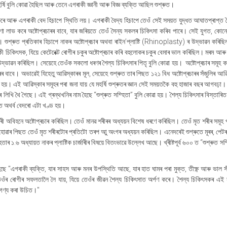
ষি বুলি কোৱা হৈছিল আৰু তেনে এগৰাকী জ্ঞানী আৰু বিজ্ঞ ব্যক্তি আছিল শুশ্ৰুত।
ত কৰে আৰু এগৰাকী বেদ হিচাপে স্থিতি লয়। এগৰাকী বৈদ্য হিচাপে তেওঁ সেই সময়ত যুদ্ধত আঘাতপ্ৰাপ্ত 
েৰণা লাভ কৰে অষ্টোপ্ৰচাৰৰ বাবে, যাৰ জৰিয়তে তেওঁ সৈন্য সকলৰ চিকিৎসা কৰিব পাৰে। সেই যুগত, কো
শুশ্ৰুত প্ৰতিকাৰ হিচাপে নাকৰ অষ্টোপ্ৰচাৰ অথবা ৰাইন
’
প্লাষ্টি (
Rhinoplasty
) ৰ উদ্ভাৱন কৰিছিল
কী চিকি
ৎসক, যিয়ে
কেটেৰেক্ট ৰোগীৰ চকুৰ অষ্টোপ্ৰচাৰ কৰি বহুলোকৰ চকুৰ বেমাৰ ভাল কৰিছিল। মৰম আৰু 
উদ্ভাৱন কৰিছিল। সেয়েহে তেওঁক সকলো ধৰণৰ শৈল্য চিকিৎসাৰ পিতৃ বুলি কোৱা হয়। অষ্টোপ্ৰচাৰ সমূহ ক
ৰ বাবে। অভাৱেই যিহেতু আৱিস্কাৰৰ মূল, সেয়েহে শুশ্ৰুত তাৰ পিছত ১২১ বিধ
অষ্টোপ্ৰচাৰৰ সঁজুলিৰ আৱ
হয়। এই আৱিস্কাৰ সমূহৰ পৰা জনা যায় যে মহৰ্ষি শুশ্ৰুতৰ জ্ঞান সেই সময়তকৈ বহু হাজাৰ বছৰ আগবঢ়া।
াৰে লিখি থৈ গৈছে। এই গ্ৰন্থখনিৰ নাম হৈছে
“
শুশ্ৰুত সম্হিতা
”
বুলি কোৱা হয়। শৈল্য চিকি
ৎসাৰ বিস্তাৰিত 
তে অথৰ্ব বেদৰো এটা খণ্ড হয়।
াৰী অবিহনে অষ্টোপ্ৰচাৰ কৰিছিল। তেওঁ মানৱ শৰীৰৰ অধ্যয়ন বিশেষ ধৰণে কৰিছিল। তেওঁ মৃত শৰীৰ সমূহ 
ৱাৰ পিছত তেওঁ মৃত শৰীৰটোৰ প্ৰতিটো তৰপ আু অংগৰ অধ্যয়ন কৰিছিল। এনেদৰেই শুশ্ৰুতে মূৰৰ, পেট
িতাৰ ১.৬ অধ্যায়ত নাকৰ প্লাষ্টিক চাৰ্জাৰীৰ বিষয়ে বিতংভাৱে উল্লেখ আছে। খ্ৰীষ্টপূৰ্ব ৬০০ ত
“
শুশ্ৰুত সম
হৈছে "এগৰাকী ব্যক্তি, যাৰ সাহস আৰু মনৰ উপস্থিতি আছে
,
যাৰ হাত ঘামৰ পৰা মুক্ত
,
তীক্ষ্ণ আৰু ভাল স
ওঁৰ ৰোগীৰ সফলতালৈ লৈ যায়, যিয়ে তেওঁৰ জীৱন শৈল্য চিকিৎসাত অৰ্পণ কৰে। শৈল্য চিকিৎসকৰ এই সম্
ে গণ্য কৰা উচিত।"