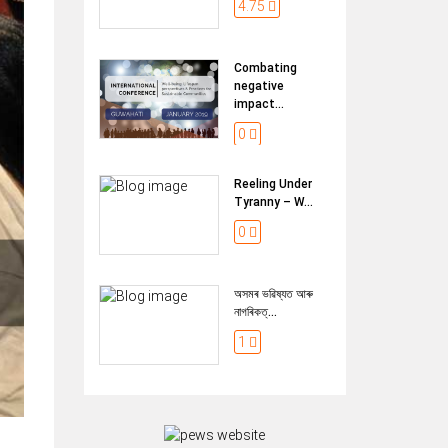
4.75
Combating
negative
impact...
0
Reeling Under
Tyranny – W...
0
অসমৰ ভৱিষ্যত আৰু
নাগৰিকত্...
1