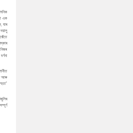
সৈনিক
নো এক
, যাৰ
দয়ালু
ৰোঁতে
িস্কাৰ
 নিজৰ
বৰ্ণনা
পানীত
ৰ আৰু
্হিতা
”
ঁজুলিৰ
পূৰ্ণ