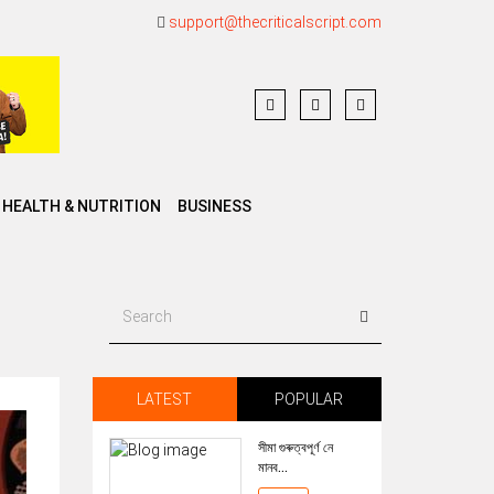
support@thecriticalscript.com
HEALTH & NUTRITION
BUSINESS
LATEST
POPULAR
সীমা গুৰুত্বপূৰ্ণ নে
মানব...