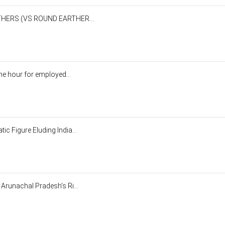
RTHERS (VS ROUND EARTHER...
he hour for employed...
c Figure Eluding India...
Arunachal Pradesh’s Ri...