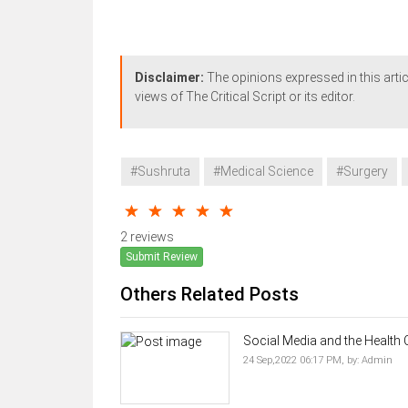
Disclaimer:
The opinions expressed in this artic
views of The Critical Script or its editor.
#Sushruta
#Medical Science
#Surgery
2 reviews
Submit Review
Others Related Posts
Social Media and the Health 
24 Sep,2022 06:17 PM,
by:
Admin