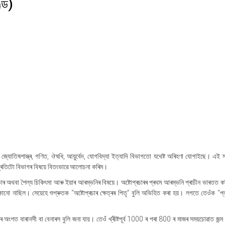
ণ্ড)
, জ্যোতিষশাস্ত্ৰ, গণিত, ঔষধি, আয়ুৰ্বেদ, যোগবিদ্যা ইত্যাদি বিভাগতো যথেষ্ট অৰিহণা যোগাইছে। এই
্ৰতিটো বিভাগৰ বিষয়ে বিতংভাৱে আলোচনা কৰিম।
োপ্ৰচাৰ অথবা শৈল্য চিকিৎসা আৰু ইয়াৰ আৰম্ভনিৰ বিষয়ে। অষ্টোপ্ৰচাৰৰ প্ৰথম আৰম্ভনি প্ৰাচীন ভাৰতত ক
 কোনো নাছিল। সেয়েহে শুশ্ৰুতক
“
অষ্টোপ্ৰচাৰ ক্ষেত্ৰৰ পিতৃ
”
বুলি অভিহিত কৰা হয়। লগতে তেওঁক
“
প্
 অংশত বাৰানসী বা বেনাৰস বুলি জনা যায়। তেওঁ খ্ৰীষ্টপূৰ্ব 1000 ৰ পৰা 800 ৰ মাজৰ সময়চোৱাত জন্ম 