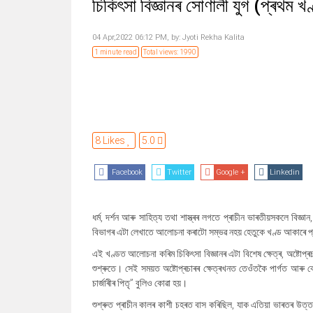
চিকিৎসা বিজ্ঞানৰ সোণালী যুগ (প্ৰথম খ
04 Apr,2022 06:12 PM,
by:
Jyoti Rekha Kalita
1 minute read
Total views: 1990
8 Likes
5.0
Facebook
Twitter
Google +
Linkedin
ধৰ্ম, দৰ্শন আৰু সাহিত্য তথা শাস্ত্ৰৰ লগতে
প্ৰাচীন ভাৰতীয়সকলে বিজ্ঞান
বিভাগৰ এটা লেখাতে আলোচনা কৰাটো সম্ভৱ নহয় হেতুকে খণ্ড আকাৰে প
এই খণ্ডত আলোচনা কৰিম
চিকিৎসা বিজ্ঞানৰ এটা বিশেষ ক্ষেত্ৰ, অষ্ট
শুশ্ৰুতে। সেই সময়ত অষ্টোপ্ৰচাৰৰ ক্ষেত্ৰখনত তেওঁতকৈ পাৰ্গত আৰু
চাৰ্জাৰীৰ পিতৃ
”
বুলিও কোৱা হয়।
শুশ্ৰুত প্ৰাচীন কালৰ কাশী চহৰত বাস কৰিছিল
,
যাক এতিয়া ভাৰতৰ উত্তৰ