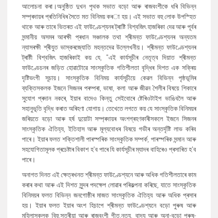
আলোচনা
কৰা
।অনুষ্ঠিত দুখন পৃথক সভাত বড়ো
আৰু
ৰাজবংশীকে ধৰি বিভিন্ন
সম্প্ৰদায়ৰ প্ৰতিনিধিৰ সৈতে মত বিনিময় কৰ
া হয়
।
এই সভাত বহু লোক উপস্হিত
থাকে আৰু তাৰে ভিতৰত এই
ফাউণ্ডেশ্যনৰ
ট্ৰাষ্টি বিশ্বজিৎ হাজৰিকা দেৱ আৰু পূৰ্বৰ
সন্মানীয় অসমৰ আৰক্ষী প্ৰধান সঞ্চালক তথা শ্ৰীমন্ত ফাউণ্ডেশ্যনৰ অন্যতম
ন্যাসৰক্ষী শ্ৰীযুত ভাস্কৰজ্যোতি মহন্তদেৱ উল্লেখনীয়। শ্ৰীমন্ত ফাউণ্ডেশ্যনৰ
ট্ৰাষ্টী বিশ্বজিৎ হাজৰিকাই কয় যে
, "
এই কাৰ্যসূচীৰ নেতৃত্ব দিয়াত শ্ৰীমন্ত
ফাউণ্ডেচনৰ জড়িত হোৱাটোৱে সাংস্কৃতিক গতিশীলতা বৃদ্ধিৰ দিশত এক সক্ৰিয়
দৃষ্টিভংগী সূচায়। সাংস্কৃতিক বিনিময় কাৰ্যসূচীয়ে কেৱল বিভিন্ন পৃষ্ঠভূমিৰ
ব্যক্তিসকলক ইজনে সিজনৰ পৰম্পৰা
,
ভাষা
,
কলা আৰু জীৱন শৈলীৰ বিষয়ে শিকাৰে
সুযোগ প্ৰদান নকৰে
,
ইয়াৰ বাদেও কিন্তু সেইবোৰে ষ্টেৰিওটাইপ ভাঙিবলৈ আৰু
সহানুভূতি বৃদ্ধি কৰাত অৰিহণা যোগায়। তেখেতে লগতে কয় যে সাংস্কৃতিক বিনিময়ৰ
জৰিয়তে বড়ো আৰু হৰ্ষ দুয়োটা সম্প্ৰদায়ৰ অংশগ্ৰহণকাৰীসকলে ইজনে সিজনৰ
সাংস্কৃতিক ঐতিহ্য
,
ইতিহাস আৰু মূল্যবোধৰ বিষয়ে গভীৰ অন্তৰ্দৃষ্টি লাভ কৰিব
পাৰে। ইয়াৰ ফলত শক্তিশালী পাৰস্পৰিক সাংস্কৃতিক সম্পৰ্ক
,
পাৰস্পৰিক সন্মান আৰু
সহযোগিতামূলক প্ৰচেষ্টাৰ বিকাশ হ
'
ব পাৰে যি কাৰ্যসূচীৰ ম্যাদৰ বাহিৰেও প্ৰসাৰিত হ
'
ব
পাৰে।
অনাগত দিনত এই ক্ষেত্ৰখনত শ্ৰীমন্ত ফাউণ্ডেশ্যনে আৰু অধিক গতিশীলতাৰে
কাম
কৰাৰ
কথা আৰু এই দিশত সুন্দৰ পদক্ষেপ লোৱাৰ
পৰিকল্পনা কৰিছে
,
যাতে
সাংস্কৃতিক
বিনিময়ৰ ফলত
বিভিন্ন জনগোষ্ঠীৰ মাজত
সাংস্কৃতিক ঐতিহ্য আৰু অধিক প্ৰসাৰ
হয়।
ইয়াৰ ফলত ইয়াৰ অংশ হিচাপে শ্ৰীমন্ত ফাউণ্ডেশ্যনে বড়ো পুৰুষ
আৰু
মহিলাসকলক বিহু
,
সত্ৰীয়া আৰু ৰাজবংশী গীত
,
নৃত্য
,
বাদ্য আৰু অনা-বড়ো পুৰুষ-