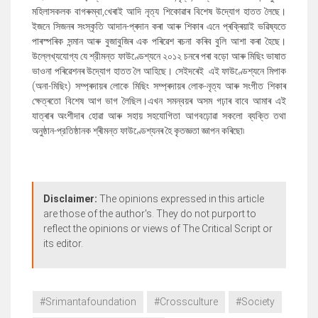
মহিলাসকলক বাগৰুম্বা
,
খেৰাই আদি নৃত্য শিকোৱাৰ বিশেষ উদ্যোগ হাতত লৈছে।
ইজনে সিজনৰ সংস্কৃতি আদান-প্ৰদান কৰা আৰু শিকাৰ এনে প্ৰক্ৰিয়াই ভৱিষ্যতে
পাৰস্পৰিক সন্মান আৰু বুজাবুজিৰ এক পৰিৱেশ ৰচনা কৰিব বুলি আশা কৰা হৈছে।
উল্লেখ্যযোগ্য যে শ্রীমন্ত ফাউণ্ডেশ্যনে ২০১২ চনৰে পৰা বড়ো আৰু মিছিং ভাষাত
ভাওনা পৰিৱেশনৰ উদ্যোগ হাতত লৈ আহিছে। সেইদৰেই
এই
ফাউণ্ডেশ্যনে মিপাক
(অনা-মিছিং) সম্প্ৰদায়ৰ লোকে মিছিং সম্প্ৰদায়ৰ লোক-নৃত্য আৰু সংগীত শিকাৰ
ক্ষেত্ৰতো বিশেষ আগ ভাগ লৈছিল।এখন সমন্বয়ৰ অসম গঢ়াৰ বাবে আমাৰ এই
যাত্ৰাৰ অংশীদাৰ হোৱা
আৰু
সহায় সহযোগিতা আগবঢ়োৱা
সকলো ব্যক্তি তথা
অনুষ্ঠান-প্রতিষ্ঠানক শ্ৰীমন্ত ফাউণ্ডেশ্যনৰ হৈ
কৃতজ্ঞতা জ্ঞাপন কৰিছো৷
Disclaimer:
The opinions expressed in this article
are those of the author's. They do not purport to
reflect the opinions or views of The Critical Script or
its editor.
#Srimantafoundation
#Crossculture
#Society