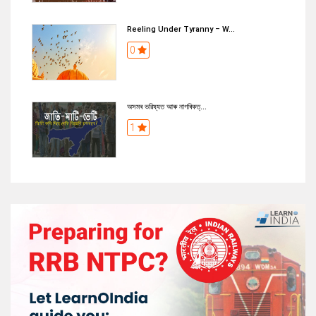
Reeling Under Tyranny – W...
0
অসমৰ ভৱিষ্যত আৰু নাগৰিকত্...
1