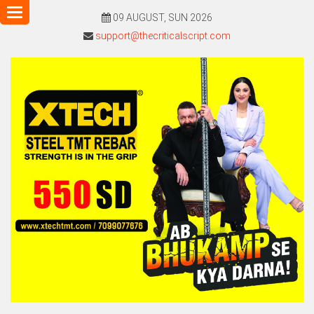
Toggle
09 AUGUST, SUN 2026
navigation
support@thecriticalscript.com