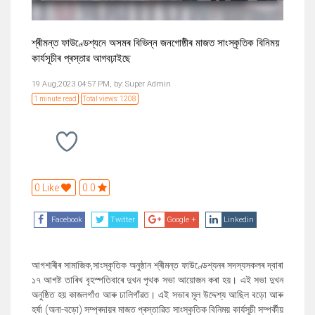
শ্ৰীমন্ত ফাউণ্ডেশ্যনে অসমৰ বিভিন্ন জনগোষ্ঠীৰ মাজত সাংস্কৃতিক বিনিময়
কাৰ্যসূচীৰ প্ৰস্তাৱ আগবঢ়াইছে
19 Aug,2023 04:57 PM,
by:
Super Admin
1 minute read
Total views: 1208
0 Like
0.0
Facebook
Twitter
Google +
Linkedin
আগশাৰীৰ সামাজিক
,
সাংস্কৃতিক অনুষ্ঠান শ্ৰীমন্ত ফাউণ্ডেশ্যনৰ সদস্যসকলৰ দ্বাৰা
১৭ আগষ্ট তাৰিখ
বৃহস্পতিবাৰে দুখন পৃথক সভা আয়োজন
কৰা হয়
। এই সভা দুখন
অনুষ্ঠিত হয় কাজলগাঁও আৰু ঢালিগাঁৱত। এই সভাৰ মূল উদ্দেশ্য আছিল বড়ো আৰু
হৰ্ষা (অনা-বড়ো) সম্প্ৰদায়ৰ মাজত প্ৰস্তাৱিত সাংস্কৃতিক বিনিময় কার্যসূচী সম্পৰ্কীয়