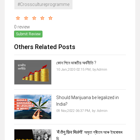
#Crosscultureprogramme
0 review
Submit Review
Others Related Posts
কোন পিনে ভাৰতীয় অৰ্থনীতি ?
10 Jan,2020 02:15 PM,
by:
Admin
Should Marijuana be legalized in
India?
09 Nov,2022 06:37 PM,
by:
Admin
'मैं तैनु फ़िर मिलंगी' অমৃতা প্ৰীতম আৰু ইমৰোজৰ
চি...