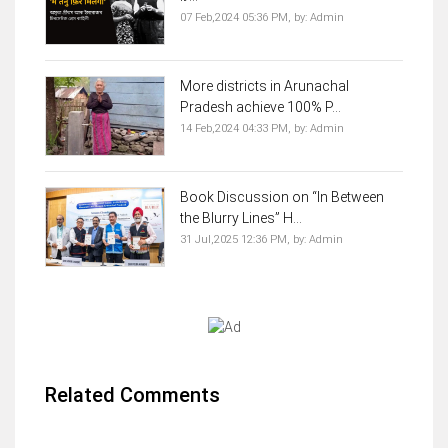
07 Feb,2024 05:36 PM,
by:
Admin
More districts in Arunachal
Pradesh achieve 100% P...
14 Feb,2024 04:33 PM,
by:
Admin
Book Discussion on “In Between
the Blurry Lines” H...
31 Jul,2025 12:36 PM,
by:
Admin
Related Comments