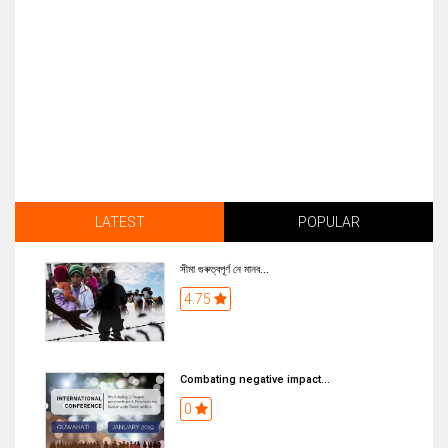
LATEST
POPULAR
সীমা গুৰুত্বপূৰ্ণ নে মানব...
4.75
Combating negative impact...
0