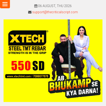
Toggle
06 AUGUST, THU 2026
navigation
support@thecriticalscript.com