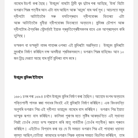
নামেৰে উচৰ্গা কৰা হৈছে। ‘উমানন্দ’ নামটো হিন্দী শব্দ দুটাৰ পৰা আহিছে
,
‘উমা’ যিটো
ভগৱান শিৱৰ পত্নীৰ আন এটা নাম আছিল আৰু ‘আনন্দ’ যাৰ অৰ্থ সুখ। আচলতে
ময়ুৰ
দ্বীপটো আটাইতকৈ সৰু বসতিপ্ৰধান দ্বীপবোৰৰ ভিতৰত এটা
আৰু
আটাইতকৈ ধুনীয়া দ্বীপবোৰৰ ভিতৰতো অন্যতম। মন্দিৰৰ চৌপাশ আৰু
দ্বীপটোৰ ঐশ্বৰিক সৌন্দৰ্য্যই ইয়াক প্ৰকৃতিপ্ৰেমীসকলৰ বাবে এক আশ্ৰয়স্থল কৰি
তুলিছে।
ভস্মকল বা ভস্মকুট নামৰ পাহাৰৰ ওপৰত এই মন্দিৰটো অৱস্থিত। উমানন্দ মন্দিৰটো
সুন্দৰকৈ নিৰ্মাণ কৰিছিল দক্ষ অসমীয়া শ্ৰমিকসকলে। ভগৱান শিৱৰ বাহিৰেও আন ১০
জন হিন্দু দেৱতা আছে যাৰ মূৰ্তি মন্দিৰত বাস কৰে।
উমানন্দ মন্দিৰৰ ইতিহাস
১৬৮১ চনৰ পৰা ১৬৯৪ চনলৈ উমানন্দ মন্দিৰ নিৰ্মাণ কৰা হৈছিল। আহোম বংশৰ অন্যতম
শক্তিশালী শাসক ৰজা গদাধৰ সিংহই এই মন্দিৰটো নিৰ্মাণ কৰিছিল।
এক কিংবদন্তি
অনুসৰি ভগৱান শিৱ এই দ্বীপত ভায়ানন্দ নামেৰে বাস কৰিছিল।
ভগৱান শিৱ ইয়াত
ভাস্মুক ৰূপত বাস কৰিছিল।
কালিকা পুৰাণৰ মতে সৃষ্টিৰ আৰম্ভণিতে এই স্থানত
শিৱই তেওঁৰ দেহত ভস্ম প্ৰয়োগ কৰি মাতৃ পাৰ্বতীক (তেওঁৰ পত্নীক) জ্ঞান প্ৰদান
কৰিছিল
।
এ
ইটোও বিশ্বাস কৰা হয় যে যি সময়ত ভগৱান শিৱ এই পাহাৰত ধ্যানত
ব্যস্ত আছিল
,তেতিয়া
কামদেৱে ভগৱান শিৱক ধ্যানৰ সময়ত বিচলিত কৰিছিল
,
তাৰ