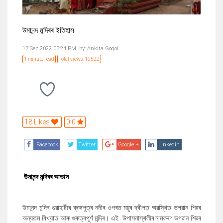
উমানন্দ মন্দিৰৰ ইতিহাস
17 Sep,2022 03:24 PM,
by:
Ankita Gogoi
1 minute read
Total views: 16522
18 Likes
0.0
Facebook
Twitter
Google +
Linkedin
উমানন্দ মন্দিৰৰ আভাস
উমানন্দ মন্দিৰ গুৱাহাটীৰ
ব্ৰহ্মপুত্ৰ নদীৰ ওপৰত
ময়ুৰ দ্বীপত অৱস্থিত ভগৱান শিৱৰ
অন্যতম বিখ্যাত আৰু গুৰুত্বপূৰ্ণ মন্দিৰ।
এই উপাসনাস্থলীৰ নামকৰণ ভগৱান শিৱৰ