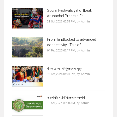
Social Festivals yet offbeat:
Arunachal Pradesh Ed...
21 Oct,2022 03:54 PM,
by:
Admin
From landlocked to advanced
connectivity - Tale of...
04 Feb,2023 07:17 PM,
by:
Admin
থাবল চোংবা মণিপুৰৰ লোক নৃত্য
12 Feb,2026 06:01 PM,
by:
Admin
সাতশাকীঃ বহাগ বিহুৰ এক পৰম্পৰা
13 Apr,2026 03:00 AM,
by:
Admin