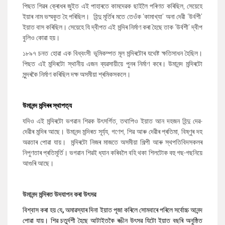
পিছত শিৱৰ ক্ৰোধৰ জুইত
এই পাহাৰতে কামদেৱক ছাইলৈ পৰিণত কৰিছিল
,
সেয়েহে
ইয়াৰ নাম ভস্মকুত হৈ পৰিছিল।
হিন্দু মূৰ্তিৰ মতে তেওঁক ‘কামাখ্যা’ অনা দেৱী ‘উৰ্বশী’
ইয়াত বাস কৰিছিল। সেয়েহে যি দ্বীপত এই মন্দিৰ নিৰ্মাণ কৰা হৈছে তাক ‘উৰ্বশী’ দ্বীপ
বুলিও কোৱা হয়।
১৮৯৭ চনত হোৱা এক বিধ্বংসী ভূমিকম্পত মূল মন্দিৰটোৰ যথেষ্ট ক্ষতিসাধন হৈছিল।
পিছত এই মন্দিৰটো স্থানীয় এজন ব্যৱসায়ীয়ে পুনৰ নিৰ্মাণ কৰে। উমানন্দ মন্দিৰটো
সুন্দৰকৈ নিৰ্মাণ কৰিছিল দক্ষ অসমীয়া শ্ৰমিকসকলে।
উমানন্দ মন্দিৰৰ স্থাপত্য
যদিও এই মন্দিৰটো ভগৱান শিৱক উৎসৰ্গিত
,
তথাপিও ইয়াত আন দহজন হিন্দু দেৱ-
দেৱীৰ মন্দিৰ আছে। উমানন্দ মন্দিৰত সূৰ্য্য
,
গণেশ
,
শিৱ আৰু দেৱীৰ প্ৰতিমা
,
বিষ্ণুৰ দহ
অৱতাৰ পোৱা যায়। মন্দিৰটো নিজৰ মাজতে অসমীয়া শিল্পী আৰু স্থপতিবিদসকলৰ
নিপুণতাৰ প্ৰতিমূৰ্তি। ভগৱান শিৱই ধ্যান কৰিবলৈ বহি থকা শিলটোক বহু গছ-গছনিয়ে
আগুৰি আছে।
উমানন্দ মন্দিৰত উদযাপন কৰা উৎসৱ
বিশ্বাস কৰা হয় যে
,
অমাৱস্যাৰ দিনা ইয়াত পূজা কৰিলে সোমবাৰে পৰিলে সৰ্বোচ্চ আনন্দ
পোৱা যায়। শিৱ চতুৰ্দশী হৈছে আটাইতকৈ ৰঙীন উৎসৱ যিটো ইয়াত বছৰি অনুষ্ঠিত