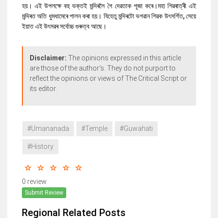
হয়। এই উপলক্ষে বহু ভক্তই মন্দিৰলৈ গৈ দেৱতাক পূজা কৰে।
মহা শিৱৰাত্ৰী এই
মন্দিৰত অতি ধুমধামেৰে পালন কৰা হয়। যিহেতু মন্দিৰটো ভগৱান শিৱক উৎসৰ্গিত
,
সেয়ে
ইয়াত এই উৎসৱৰ সৰ্বোচ্চ গুৰুত্ব আছে।
Disclaimer:
The opinions expressed in this article
are those of the author's. They do not purport to
reflect the opinions or views of The Critical Script or
its editor.
#Umananada
#Temple
#Guwahati
#History
0 review
Submit Review
Regional Related Posts