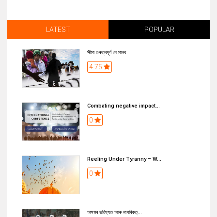
LATEST
POPULAR
সীমা গুৰুত্বপূৰ্ণ নে মানব...
4.75
Combating negative impact...
0
Reeling Under Tyranny – W...
0
অসমৰ ভৱিষ্যত আৰু নাগৰিকত্...