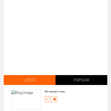
LATEST
POPULAR
সীমা গুৰুত্বপূৰ্ণ নে মানব...
4.75