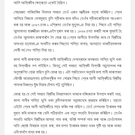
আলি আফ্ৰিদীৰ ক্ষেত্ৰতো একেই হৈছিল।
পেছাৱৰত পাৰিবাৰিক বিবাদৰ সময়ত তেওঁ এজন আত্মীয়ক হত্যা কৰিছিল। শ্বেৰ
আলিয়ে নিজকে দোষমুক্ত বুলি স্বীকাৰ কৰে যদিও তেওঁৰ স্বীকাৰোক্তিক আওকাণ
কৰা হয় আৰু ১৮৬৭ চনৰ ২ এপ্ৰিলত তেওঁক মৃত্যুদণ্ড দিয়া হয়। পিছত এই শাস্তি
আন্দামানত যাৱজ্জীৱন কাৰাদণ্ডলৈ হ্ৰাস কৰা হয়। ১৮৬৯ চনত কৰাচী আৰু মুম্বাই হৈ
তেওঁক আন্দামান কাৰাগাৰলৈ লৈ যোৱা হয়।শ্বেৰ আলীয়ে উপলব্ধি কৰে যে ব্ৰিটিছে
অসংখ্য হত্যাকাণ্ড সংঘটিত কৰাৰ পিছতো শাস্তি নাপায়, আনহাতে ভাৰতীয়সকলক
দোষী নহ’লেও শাস্তি দিয়া হয়।
কালা পানী কাৰাগাৰত শ্বেৰ আলী আফ্ৰিদীয়ে দেশদ্ৰোহৰ অপৰাধত শাস্তি ভুগি থকা
বহু বিপ্লৱীক লগ পাইছিল। কিন্তু সেই সময়ত আফ্ৰিদী বিপ্লৱী আন্দোলনৰ পৰা
অনুপ্ৰাণিত হোৱা নাছিল বুলি কোৱা হয়। এটা প্ৰতিবেদন অনুসৰি কলা পানী কাৰাগাৰত
মৌলৱী আহমদুল্লাহ ছাদিকপুৰীক লগ পোৱাৰ পিছত শ্বেৰ আলী আফ্ৰিদীয়ে ব্ৰিটিছ
শাসনৰ বিৰুদ্ধে যুঁজ দিয়াৰ হেঁপাহ গঢ়ি তুলিছিল।
কোৱা হয় যে সেই সময়ত ব্ৰিটিছ বিষয়াসকলে ভাৰতৰ দৰিদ্ৰতাক উপহাস কৰাই নহয়,
কালা পানীৰ শাস্তি ভুগি থকা বন্দীসকলকো অসন্মানেৰে ব্যৱহাৰ কৰিছিল। হয়তো
এইটো শ্বেৰ আলী আফ্ৰিদীয়ে সহ্য কৰিব পৰা নাছিল। তেওঁ দেশখনক ইংৰাজৰ পৰা
মুক্ত কৰি ভাৰতৰ পৰা খেদি পঠিয়াবলৈ এক নতুন পদ্ধতি উদ্ভাৱন কৰিছিল। তেওঁৰ
পদ্ধতি আছিল ব্ৰিটিছৰ আস্থা লাভ কৰা, ঘনিষ্ঠ সম্পৰ্ক লাভ কৰা আৰু তেওঁলোকৰ
অতি জ্যেষ্ঠ বিষয়াক হত্যা কৰা, যাৰ ফলত ইংৰাজৰ মাজত ভয়ৰ সৃষ্টি হয় আৰু ভাৰত
এৰি যাবলৈ বাধ্য কৰা হয়।