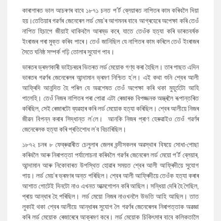
কাৰাগাৰত ভাল আচৰণৰ বাবে ১৮৭১ চনত প’ৰ্ট ব্লেয়াৰত নাপিতৰ কাম কৰিবলৈ দিয়া
হয়।তেতিয়াৰ গৱৰ্ণৰ জেনেৰেল লৰ্ড মেয়’ৰ আগমনৰ বাবে আগ্ৰহেৰে অপেক্ষা কৰি তেওঁ
নাপিত হিচাপে জীয়াই থাকিবলৈ আৰম্ভ কৰে, যাতে তেওঁক হত্যা কৰি ভাৰতবৰ্ষক
ইংৰাজৰ পৰা মুক্ত কৰিব পাৰে। তেওঁ জানিছিল যে নাপিতৰ কাম কৰিলে তেওঁ ইংৰাজৰ
সৈতে ঘনিষ্ঠ সম্পৰ্ক গঢ়ি তোলাৰ সুযোগ পাব।
ভাৰতৰ ভ্ৰমণকাৰী ভাইচৰয়ৰ ভিতৰত লৰ্ড মেয়োক গণ্য কৰা হৈছিল। তাৰ পাছত এদিন
ভাৰতৰ গৱৰ্ণৰ জেনেৰেলৰ আন্দামান ভ্ৰমণ নিশ্চিত হ’ল। এই কথা শুনি শ্বেৰ আলী
আফ্ৰিদি আনন্দিত হৈ পৰিল যে অৱশেষত তেওঁ অপেক্ষা কৰি থকা মুহূৰ্তটো আহি
পালেহি। তেওঁ নিজৰ নাপিতৰ পৰা পোৱা এটা ৰেজাৰক বিপজ্জনক অস্ত্ৰলৈ ৰূপান্তৰিত
কৰিছিল, সেই ৰেজাৰটো ব্যৱহাৰ কৰি লৰ্ড মেয়োক হত্যা কৰিছিল। শ্বেৰ আলীয়ে নিজৰ
জীৱন বিপন্ন কৰাৰ সিদ্ধান্ত ল’লে। আনকি নিজৰ প্ৰাণ হেৰুৱাইও তেওঁ গৱৰ্ণৰ
জেনেৰেলক হত্যা কৰি প্ৰতিশোধ ল’ব বিচাৰিছিল।
১৮৭২ চনৰ ৮ ফেব্ৰুৱাৰীত চেলুলাৰ জেলৰ বন্দীসকলৰ অৱস্থাৰ বিষয়ে সোধা-পোছা
কৰিবলৈ আৰু নিৰাপত্তা পৰ্যালোচনা কৰিবলৈ গৱৰ্ণৰ জেনেৰেল লৰ্ড মেয়ো প’ৰ্ট ব্লেয়াৰ,
আন্দামান আৰু নিকোবাৰত উপস্থিত হোৱাৰ সময়ত শ্বেৰ আলী আফ্ৰিদীয়ে সুযোগ
পায়। লৰ্ড মেয়’ৰ ভ্ৰমণৰ অন্ত পৰিছিল। শ্বেৰ আলী আফ্ৰিদীয়ে তেওঁক হত্যা কৰাৰ
আশাত গোটেই দিনটো নাও এখনত আত্মগোপন কৰি আছিল। সন্ধিয়া দেৰি হৈ গৈছিল,
প্ৰায় আন্ধাৰ হৈ পৰিছিল। লৰ্ড মেয়ো নিজৰ নাওখনলৈ উভতি আহি আছিল। তাত
লুকাই থকা শ্বেৰ আলীয়ে আন্ধাৰৰ সুযোগ লৈ গৱৰ্ণৰ জেনেৰেলৰ নিৰাপত্তাক অৱজ্ঞা
কৰি লৰ্ড মেয়োক ৰেজাৰেৰে আক্ৰমণ কৰে। লৰ্ড মেয়োক চিকিৎসাৰ বাবে কলিকতালৈ