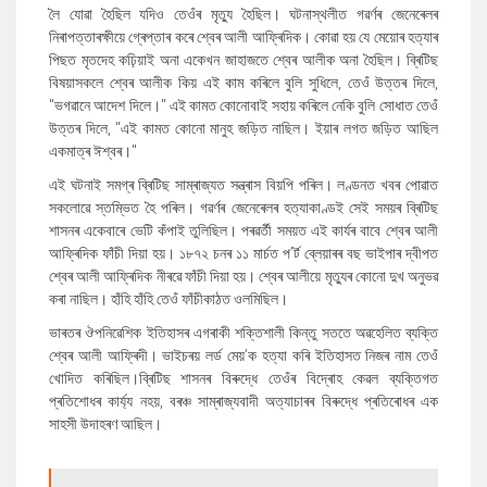
লৈ যোৱা হৈছিল যদিও তেওঁৰ মৃত্যু হৈছিল। ঘটনাস্থলীত গৱৰ্ণৰ জেনেৰেলৰ
নিৰাপত্তাৰক্ষীয়ে গ্ৰেপ্তাৰ কৰে শ্বেৰ আলী আফ্ৰিদিক। কোৱা হয় যে মেয়োৰ হত্যাৰ
পিছত মৃতদেহ কঢ়িয়াই অনা একেখন জাহাজতে শ্বেৰ আলীক অনা হৈছিল। ব্ৰিটিছ
বিষয়াসকলে শ্বেৰ আলীক কিয় এই কাম কৰিলে বুলি সুধিলে, তেওঁ উত্তৰ দিলে,
"ভগৱানে আদেশ দিলে।" এই কামত কোনোবাই সহায় কৰিলে নেকি বুলি সোধাত তেওঁ
উত্তৰ দিলে, "এই কামত কোনো মানুহ জড়িত নাছিল। ইয়াৰ লগত জড়িত আছিল
একমাত্ৰ ঈশ্বৰ।"
এই ঘটনাই সমগ্ৰ ব্ৰিটিছ সাম্ৰাজ্যত সন্ত্ৰাস বিয়পি পৰিল। লণ্ডনত খবৰ পোৱাত
সকলোৱে স্তম্ভিত হৈ পৰিল। গৱৰ্ণৰ জেনেৰেলৰ হত্যাকাণ্ডই সেই সময়ৰ ব্ৰিটিছ
শাসনৰ একেবাৰে ভেটি কঁপাই তুলিছিল। পৰৱৰ্তী সময়ত এই কাৰ্যৰ বাবে শ্বেৰ আলী
আফ্ৰিদিক ফাঁচী দিয়া হয়। ১৮৭২ চনৰ ১১ মাৰ্চত প’ৰ্ট ব্লেয়াৰৰ বছ ভাইপাৰ দ্বীপত
শ্বেৰ আলী আফ্ৰিদিক নীৰৱে ফাঁচী দিয়া হয়। শ্বেৰ আলীয়ে মৃত্যুৰ কোনো দুখ অনুভৱ
কৰা নাছিল। হাঁহি হাঁহি তেওঁ ফাঁচীকাঠত ওলমিছিল।
ভাৰতৰ ঔপনিৱেশিক ইতিহাসৰ এগৰাকী শক্তিশালী কিন্তু সততে অৱহেলিত ব্যক্তি
শ্বেৰ আলী আফ্ৰিদী। ভাইচৰয় লৰ্ড মেয়’ক হত্যা কৰি ইতিহাসত নিজৰ নাম তেওঁ
খোদিত কৰিছিল।ব্ৰিটিছ শাসনৰ বিৰুদ্ধে তেওঁৰ বিদ্ৰোহ কেৱল ব্যক্তিগত
প্ৰতিশোধৰ কাৰ্য্য নহয়, বৰঞ্চ সাম্ৰাজ্যবাদী অত্যাচাৰৰ বিৰুদ্ধে প্ৰতিৰোধৰ এক
সাহসী উদাহৰণ আছিল।