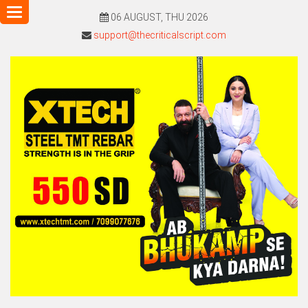
Toggle
06 AUGUST, THU 2026
navigation
support@thecriticalscript.com