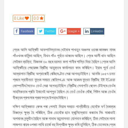
0 Like
0.0
Facebook
Twitter
Google +
Linkedin
শ্বেৰ আলি আফ্ৰিদী আফগানিস্তানৰ খেইবাৰ পাখতুন অঞ্চলৰ ওচৰৰ জামৰুদ নামৰ
গাঁওখনৰ বাসিন্দা আছিল, যিখন গাঁও পূৰ্বতে ভাৰতৰ আছিল। শ্বেৰ আলী খান আছিল
সেইজন ব্যক্তি, যিজনক ৩০ বছৰ বয়সত কলা পানীৰ শাস্তি দিয়া হৈছিল।শ্বেৰ আলি
আফ্ৰিদীয়ে পেছাৱৰৰ ব্ৰিটিছ আয়ুক্তৰ কাৰ্যালয়ত কাম কৰিছিল। ইয়াৰ পূৰ্বে তেওঁ
আম্বালাত ব্ৰিটিছ অশ্বাৰোহী ৰেজিমেণ্টত সেৱা আগবঢ়াইছিল। আনকি ১৮৫৭ চনত
প্ৰথম স্বাধীনতা যুদ্ধৰ সময়ত ৰোহিলখণ্ড আৰু আৱধৰ যুদ্ধত ব্ৰিটিছ ইষ্ট ইণ্ডিয়া
কোম্পানীৰ সৈতেও তেওঁ সেৱা আগবঢ়াইছিল।ব্ৰিটিছ সেনাপতি ৰেনেল টেইলৰে তেওঁৰ
সাহসিকতাৰ প্ৰতি ইমানেই আপ্লুত হৈছিল যে তেওঁ তেওঁক ঘোঁৰা, পিষ্টল আৰু তেওঁৰ
বীৰত্বৰ প্ৰশংসাৰ প্ৰমাণপত্ৰ উপহাৰ দিছিল।
দক্ষিণ আফ্ৰিকাত ৰেলৰ পৰা পেলাই দিয়াৰ সময়ত গান্ধীজীয়ে যেনেকৈ বৰ্ণ বৈষম্যৰ
বিৰুদ্ধে ক্ষুব্ধ হৈ পৰিছিল, ঠিক তেনেকৈ ছান ফ্ৰান্সিস্কোত কৰতাৰ সিং সাৰাভাই
অপমানৰ সন্মুখীন হৈছিল আৰু গাদাৰ আন্দোলনত যোগদান কৰিছিল, ঠিক সেইদৰে লালা
লাজপত ৰায়ৰ ওপৰত লাথি চাৰ্জে বহু বিপ্লৱীক ক্ষুব্ধ কৰি তুলিছিল, ঠিক তেনেদৰে শ্বেৰ