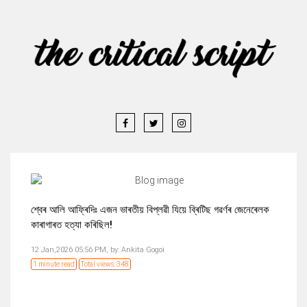
শ্বেৰ আলি আফ্ৰিদিঃ এজন ভাৰতীয় বিপ্লৱী যিয়ে ব্ৰিটিছ গৱৰ্ণৰ জেনেৰেলক
কাৰাগাৰত হত্যা কৰিছিল!
12 Jan,2026 05:56 PM,
by:
Ankita Gogoi
1 minute read
Total views: 348