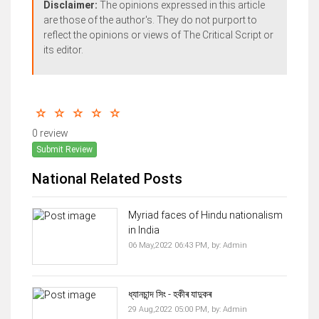
Disclaimer:
The opinions expressed in this article
are those of the author's. They do not purport to
reflect the opinions or views of The Critical Script or
its editor.
0 review
Submit Review
National Related Posts
Myriad faces of Hindu nationalism
in India
06 May,2022 06:43 PM,
by:
Admin
ধ্যানচান্দ সিং - হকীৰ যাদুকৰ
29 Aug,2022 05:00 PM,
by:
Admin