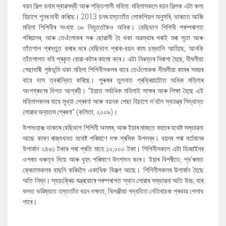
বয়ন শিল্প বনাম স্বাৱলম্বী আৰু শক্তিশালী মহিলা: মহিলাসকলে বয়ন শিল্পক এটা কলা
হিচাপে পুনৰ দাবী কৰিছে। 2013 চনৰ হস্ততাঁত লোকপিয়ল অনুসৰি, ভাৰতত আজি
মহিলা শিপিনীৰ সংখ্যা ৩৮ নিযুততকৈও অধিক। বেছিভাগ শিপিনী পৰম্পৰাগত
পৰিয়ালৰ, আৰু তেওঁলোকৰ সৰু ছোৱালী হৈ থকা অৱস্থাৰ পৰাই মৰা সূতা আৰু
তাঁতশাল প্ৰস্তুত কৰাৰ দৰে বেছিভাগ প্ৰাক-বয়ন কাম চম্ভালি আহিছে, আনকি
তাঁতশালত বহি প্ৰকৃত বোৱা-কটাৰ কামো কৰে। এটা নিৰন্তৰ নিৰাশা হৈছে, দীঘলীয়া
পেছাদাৰী পৃষ্ঠভূমি থকা মহিলা শিপিনীসকলৰ বাবে তেওঁলোকক দীঘলীয়া কামৰ সময়ৰ
বাবে দাস ত্বৰান্বিত কৰিছে। পুৰুষৰ তুলনাত প্ৰক্ৰিয়াটোত অধিক মহিলাৰ
অংশগ্ৰহণৰ দিশত আগ্ৰহী। "ইয়াত সৰ্বাধিক মহিলাই সাক্ষৰ আৰু শিক্ষা হৈছে এই
মহিলাসকলৰ বাবে মূখ্যা প্ৰেৰণা আৰু বয়নক পেছা হিচাপে ল’বলৈ স্বতন্ত্ৰ সিদ্ধান্ত
লোৱাৰ অন্যতম প্ৰেৰণা" (কলিতা, ২০০৯)।
উপসংহাৰঃ ভাৰতৰ বেছিভাগ শিপিনী অসমৰ, আৰু ইয়াৰ মাজতে বহুতৰ যথেষ্ট সম্ভাৱনা
আছে কাৰণ ৰাজ্যখনত যথেষ্ট পৰিমাণে দক্ষ শ্ৰমিক উপলব্ধ। বয়নৰ পৰা বৰ্তমানৰ
উপাৰ্জন ২৪৬১ টকাৰ পৰা প্ৰতি মাহে ১০,০০০ টকা। শিপিনীসকলে এটা ডিজাইনৰ
ওপৰত গুৰুত্ব দিয়ে আৰু বৃহৎ পৰিমাণে উৎপাদন কৰে। ইয়াৰ বিপৰীতে, শ্ব'ৰুমত
ক্ৰেতাসকলৰ বাছনি কৰিবলৈ একাধিক বিকল্প আছে। শিপিনীসকলৰ উপাৰ্জন হৈছে
অতি নিম্ন। স্বয়ংক্ৰিয় যন্ত্ৰবোৰে পৰম্পৰাগত স্থান লোৱাৰ সম্ভাৱনা অতি উচ্চ, যাৰ
ফলত ভৱিষ্যতে হস্ততাঁত বয়ন দক্ষতা, খিলঞ্জীয়া পদ্ধতিত নেতিবাচক প্ৰভাৱ পেলাব
পাৰে।