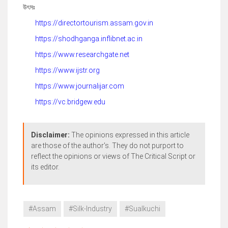
উৎসঃ
https://directortourism.assam.gov.in
https://shodhganga.inflibnet.ac.in
https://www.researchgate.net
https://www.ijstr.org
https://www.journalijar.com
https://vc.bridgew.edu
Disclaimer:
The opinions expressed in this article
are those of the author's. They do not purport to
reflect the opinions or views of The Critical Script or
its editor.
#Assam
#Silk-Industry
#Sualkuchi