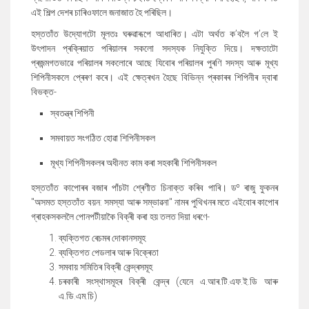
এই শিল্প দেশৰ চাৰিওফালে জনাজাত হৈ পৰিছিল।
হস্ততাঁত উদ্যোগটো মূলতঃ ঘৰুৱাৰূপে আধাৰিত। এটা অৰ্থত ক’বলৈ গ’লে ই
উৎপাদন প্ৰক্ৰিয়াত পৰিয়ালৰ সকলো সদস্যক নিযুক্তি দিয়ে। দক্ষতাটো
প্ৰজন্মগতভাৱে পৰিয়ালৰ সকলোৰে আছে যিবোৰ পৰিয়ালৰ পুৰণি সদস্য আৰু মূখ্য
শিপিনীসকলে প্ৰেৰণ কৰে। এই ক্ষেত্ৰখন হৈছে বিভিন্ন প্ৰকাৰৰ শিপিনীৰ দ্বাৰা
বিভক্ত-
স্বতন্ত্ৰ শিপিনী
সমবায়ত সংগঠিত হোৱা শিপিনীসকল
মূখ্য শিপিনীসকলৰ অধীনত কাম কৰা সহকাৰী শিপিনীসকল
হস্ততাঁত কাপোৰৰ বজাৰ পাঁচটা শ্ৰেণীত চিনাক্ত কৰিব পাৰি। ড⁰ ৰাজু ফুকনৰ
"অসমত হস্ততাঁত বয়ন: সমস্যা আৰু সম্ভাৱনা" নামৰ পুথিখনৰ মতে এইবোৰ কাপোৰ
গ্ৰাহকসকললৈ পোনপটীয়াকৈ বিক্ৰী কৰা হয় তলত দিয়া ধৰণে-
ব্যক্তিগত ৰেচমৰ দোকানসমূহ
ব্যক্তিগত পেডলাৰ আৰু বিক্ৰেতা
সমবায় সমিতিৰ বিক্ৰী কেন্দ্ৰসমূহ
চৰকাৰী সংস্থাসমূহৰ বিক্ৰী কেন্দ্ৰ (যেনে এ.আৰ.টি.এফ.ই.ডি আৰু
এ.ডি.এম.চি)