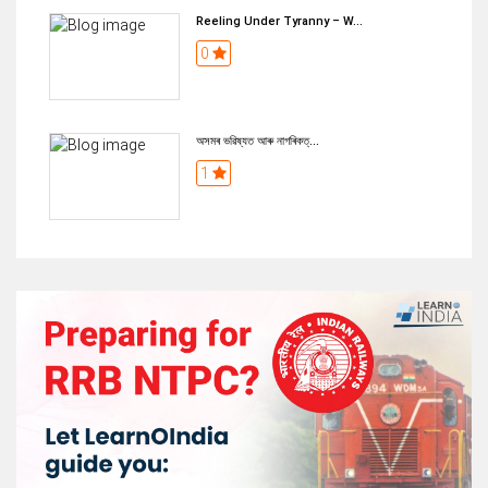
Reeling Under Tyranny – W...
0
অসমৰ ভৱিষ্যত আৰু নাগৰিকত্...
1