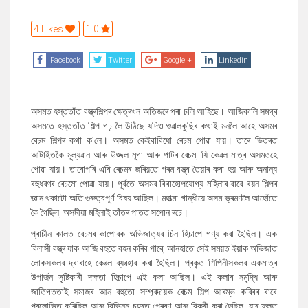
4 Likes
1.0
Facebook
Twitter
Google +
Linkedin
অসমত হস্ততাঁত বস্ত্ৰশিল্পৰ ক্ষেত্ৰখন অতিজৰে পৰা চলি আহিছে। আজিকালি সমগ্ৰ
অসমতে হস্ততাঁত শিল্প গঢ় লৈ উঠিছে যদিও শুৱালকুছিৰ কথাই মনলৈ আহে অসমৰ
ৰেচম শিল্পৰ কথা ক’লে। অসমত কেইবাবিধো ৰেচম পোৱা যায়। তাৰে ভিতৰত
আটাইতকৈ মূল্যৱান আৰু উজ্জল মূগা আৰু পাটৰ ৰেচম, যি কেৱল মাত্ৰ অসমতহে
পোৱা যায়। তাৰোপৰি এৰি ৰেচমৰ জৰিয়তে গৰম বস্ত্ৰ তৈয়াৰ কৰা হয় আৰু অনান্য
বহুধৰণৰ ৰেচমো পোৱা যায়। পূৰ্বতে অসমৰ বিবাহোপযোগ্য মহিলাৰ বাবে বয়ন শিল্পৰ
জ্ঞান থকাটো অতি গুৰুত্বপূৰ্ণ বিষয় আছিল। মহাত্মা গান্ধীয়ে অসম ভ্ৰমণলৈ আহোঁতে
কৈ গৈছিল, অসমীয়া মহিলাই তাঁতৰ পাতত সপোন ৰচে।
প্ৰাচীন কালত ৰেচমৰ কাপোৰক অভিজাত্যৰ চিন হিচাপে গণ্য কৰা হৈছিল। এক
বিলাসী বস্ত্ৰ যাক আজি বহুতে বহন কৰিব পাৰে, আনহাতে সেই সময়ত ইয়াক অভিজাত
লোকসকলৰ দ্বাৰাহে কেৱল ব্যৱহাৰ কৰা হৈছিল। প্ৰকৃত শিপিনীসকলৰ একমাত্ৰ
উপাৰ্জন সৃষ্টিকাৰী দক্ষতা হিচাপে এই কলা আছিল। এই কলাৰ সমৃদ্ধি আৰু
জাতিগততাই সমাজৰ আন বহুতো সম্প্ৰদায়ক ৰেচম শিল্প আৰম্ভ কৰিবৰ বাবে
প্ৰলোভিত কৰিছিল আৰু বিভিন্ন চহৰত প্ৰেৰণ আৰু বিক্ৰী কৰা হৈছিল, যাৰ ফলত