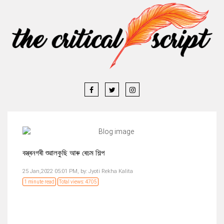
বস্ত্ৰনগৰী শুৱালকুছি আৰু ৰেচম শিল্প
25 Jan,2022 05:01 PM,
by:
Jyoti Rekha Kalita
1 minute read
Total views: 4705